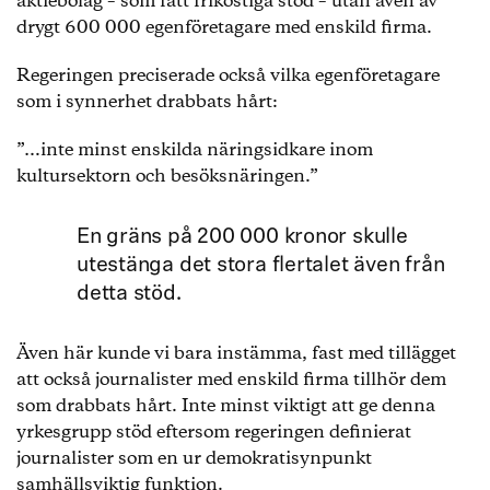
aktiebolag – som fått frikostiga stöd – utan även av
drygt 600 000 egenföretagare med enskild firma.
Regeringen preciserade också vilka egenföretagare
som i synnerhet drabbats hårt:
”…inte minst enskilda näringsidkare inom
kultursektorn och besöksnäringen.”
En gräns på 200 000 kronor skulle
utestänga det stora flertalet även från
detta stöd.
Även här kunde vi bara instämma, fast med tillägget
att också journalister med enskild firma tillhör dem
som drabbats hårt. Inte minst viktigt att ge denna
yrkesgrupp stöd eftersom regeringen definierat
journalister som en ur demokratisynpunkt
samhällsviktig funktion.