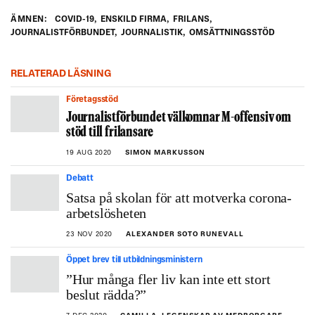
ÄMNEN:
COVID-19
,
ENSKILD FIRMA
,
FRILANS
,
JOURNALISTFÖRBUNDET
,
JOURNALISTIK
,
OMSÄTTNINGSSTÖD
RELATERAD LÄSNING
Företagsstöd
Journalistförbundet välkomnar M-offensiv om
stöd till frilansare
19 AUG 2020
SIMON MARKUSSON
Debatt
Satsa på skolan för att motverka corona-
arbetslösheten
23 NOV 2020
ALEXANDER SOTO RUNEVALL
Öppet brev till utbildningsministern
”Hur många fler liv kan inte ett stort
beslut rädda?”