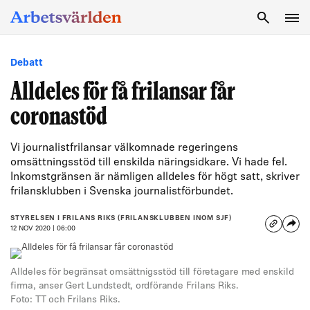
SÖK
Debatt
Alldeles för få frilansar får
coronastöd
Vi journalistfrilansar välkomnade regeringens
omsättningsstöd till enskilda näringsidkare. Vi hade fel.
Inkomstgränsen är nämligen alldeles för högt satt, skriver
frilansklubben i Svenska journalistförbundet.
STYRELSEN I FRILANS RIKS (FRILANSKLUBBEN INOM SJF)
12 NOV 2020 | 06:00
Alldeles för begränsat omsättnigsstöd till företagare med enskild
firma, anser Gert Lundstedt, ordförande Frilans Riks.
Foto: TT och Frilans Riks.