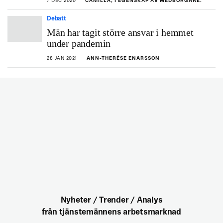
7 DEC 2020
CAMILLA, I EGENSKAP AV MEDBORGARE.
Debatt
Män har tagit större ansvar i hemmet
under pandemin
28 JAN 2021
ANN-THERÉSE ENARSSON
Nyheter / Trender / Analys
från tjänstemännens arbetsmarknad