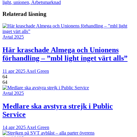
light
,
unionen
,
Arbetsmarknad
Relaterad läsning
Avtal 2025
Här kraschade Almega och Unionens
förhandling – ”mbl light inget värt alls”
11 apr 2025
Axel Green
64
64
Avtal 2025
Medlare ska avstyra strejk i Public
Service
14 apr 2025
Axel Green