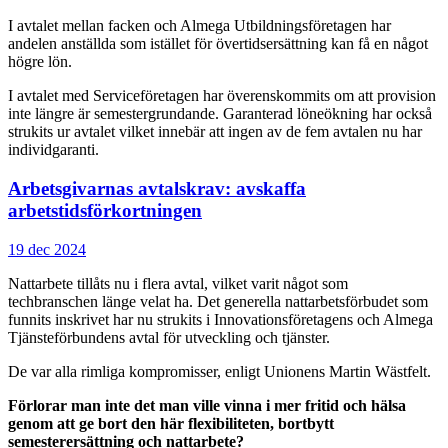
I avtalet mellan facken och Almega Utbildningsföretagen har
andelen anställda som istället för övertidsersättning kan få en något
högre lön.
I avtalet med Serviceföretagen har överenskommits om att provision
inte längre är semestergrundande. Garanterad löneökning har också
strukits ur avtalet vilket innebär att ingen av de fem avtalen nu har
individgaranti.
Arbetsgivarnas avtalskrav: avskaffa
arbetstidsförkortningen
19 dec 2024
Nattarbete tillåts nu i flera avtal, vilket varit något som
techbranschen länge velat ha. Det generella nattarbetsförbudet som
funnits inskrivet har nu strukits i Innovationsföretagens och Almega
Tjänsteförbundens avtal för utveckling och tjänster.
De var alla rimliga kompromisser, enligt Unionens Martin Wästfelt.
Förlorar man inte det man ville vinna i mer fritid och hälsa
genom att ge bort den här flexibiliteten, bortbytt
semesterersättning och nattarbete?