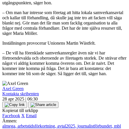
utgångspunkten, säger hon.
– Om man har intresse som företag att hitta lokala samverkansavtal
och kallar till förhandling, då skulle jag inte tro att facken vill säga
blankt nej. Gör man det får man som facklig organisation ta alla
frågor med centrala förhandlare. Det har de inte själva resurser till,
säger Maria Möller.
Inställningen provocerar Unionens Martin Wästfelt.
– De vill ha förenklade samverkansregler även när vi har
förtroendevalda och oberoende av företagets storlek. De strävar efter
något vi aldrig kommer komma överens om. Det är naivt. Det
kommer inte komma på fråga. Det är bara att konstatera: det
kommer inte bli som de säger. Så ligger det till, säger han.
Axel Green
Kontakta skribenten
28 apr 2025 | 06:30
Kopierat till urklipp
Facebook
X
Email
Ämnen:
almega
,
arbetstidsförkortning
,
avtal2025
,
journalistförbundet
,
mbl