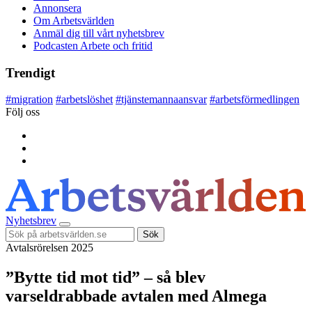
Annonsera
Om Arbetsvärlden
Anmäl dig till vårt nyhetsbrev
Podcasten Arbete och fritid
Trendigt
#
migration
#
arbetslöshet
#
tjänstemannaansvar
#
arbetsförmedlingen
Följ oss
Nyhetsbrev
Sök
Avtalsrörelsen 2025
”Bytte tid mot tid” – så blev
varseldrabbade avtalen med Almega