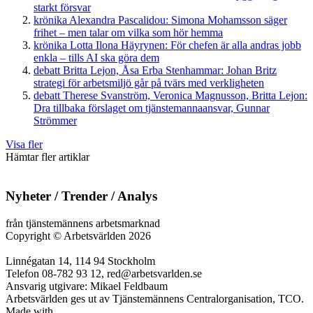
starkt försvar
krönika
Alexandra Pascalidou:
Simona Mohamsson säger
frihet – men talar om vilka som hör hemma
krönika
Lotta Ilona Häyrynen:
För chefen är alla andras jobb
enkla – tills AI ska göra dem
debatt
Britta Lejon, Åsa Erba Stenhammar:
Johan Britz
strategi för arbetsmiljö går på tvärs med verkligheten
debatt
Therese Svanström, Veronica Magnusson, Britta Lejon:
Dra tillbaka förslaget om tjänstemannaansvar, Gunnar
Strömmer
Visa fler
Hämtar fler artiklar
Nyheter / Trender / Analys
från tjänstemännens arbetsmarknad
Copyright
©
Arbetsvärlden 2026
Linnégatan 14, 114 94 Stockholm
Telefon 08-782 93 12, red@arbetsvarlden.se
Ansvarig utgivare: Mikael Feldbaum
Arbetsvärlden ges ut av Tjänstemännens Centralorganisation, TCO.
Made with