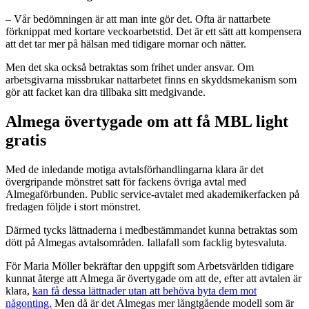
– Vår bedömningen är att man inte gör det. Ofta är nattarbete
förknippat med kortare veckoarbetstid. Det är ett sätt att kompensera
att det tar mer på hälsan med tidigare mornar och nätter.
Men det ska också betraktas som frihet under ansvar. Om
arbetsgivarna missbrukar nattarbetet finns en skyddsmekanism som
gör att facket kan dra tillbaka sitt medgivande.
Almega övertygade om att få MBL light
gratis
Med de inledande motiga avtalsförhandlingarna klara är det
övergripande mönstret satt för fackens övriga avtal med
Almegaförbunden. Public service-avtalet med akademikerfacken på
fredagen följde i stort mönstret.
Därmed tycks lättnaderna i medbestämmandet kunna betraktas som
dött på Almegas avtalsområden. Iallafall som facklig bytesvaluta.
För Maria Möller bekräftar den uppgift som Arbetsvärlden tidigare
kunnat återge att Almega är övertygade om att de, efter att avtalen är
klara,
kan få dessa lättnader utan att behöva byta dem mot
någonting.
Men då är det Almegas mer långtgående modell som är