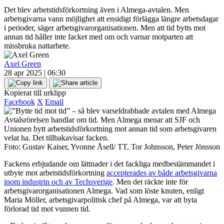
Det blev arbetstidsförkortning även i Almega-avtalen. Men
arbetsgivarna vann möjlighet att ensidigt förlägga längre arbetsdagar
i perioder, säger arbetsgivarorganisationen. Men att tid bytts mot
annan tid håller inte facket med om och varnar motparten att
missbruka nattarbete.
Axel Green
28 apr 2025 | 06:30
Kopierat till urklipp
Facebook
X
Email
Avtalsrörelsen handlar om tid. Men Almega menar att SJF och
Unionen bytt arbetstidsförkortning mot annan tid som arbetsgivaren
velat ha. Det tillbakavisar facken.
Foto: Gustav Kaiser, Yvonne Åsell/ TT, Tor Johnsson, Peter Jönsson
Fackens erbjudande om lättnader i det fackliga medbestämmandet i
utbyte mot arbetstidsförkortning
accepterades av både arbetsgivarna
inom industrin och av Techsverige
. Men det räckte inte för
arbetsgivarorganisationen Almega. Vad som löste knuten, enligt
Maria Möller, arbetsgivarpolitisk chef på Almega, var att byta
förlorad tid mot vunnen tid.