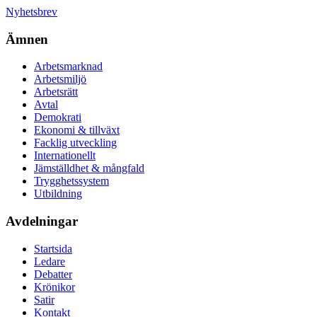
Nyhetsbrev
Ämnen
Arbetsmarknad
Arbetsmiljö
Arbetsrätt
Avtal
Demokrati
Ekonomi & tillväxt
Facklig utveckling
Internationellt
Jämställdhet & mångfald
Trygghetssystem
Utbildning
Avdelningar
Startsida
Ledare
Debatter
Krönikor
Satir
Kontakt