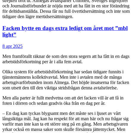
strejken bröt ut. Almegas avtalsparter Unionen, Sveriges Ingenjörer
och Journalistförbundet är nöjda med att ha fått in en stor förändring
för deltidsanställda. Dessa får nu full övertidsersättning och inte som
tidigare den lägre mertidsersättningen.
Facken bytte en dags extra ledigt om året mot ”mbl
light”
8 apr 2025
Men framförallt räknar de som den stora segern att ha fått in en dags
arbetstidsförkortning per år i alla fem avtal.
Olika system för arbetstidsförkortning har sedan tidigare funnits i
tjänstemännens kollektivavtal. Men inte i avtalen med de många
arbetsgivarförbunden inom Almega. Det höjde insatserna för facken
som utsett den till den viktiga stridsfrågan denna avtalsrörelse.
Men alla parter är fullt medvetna om att det facken vill är att få in
foten i dörren och sedan gradvis öka från en dag per år.
– En dag kan tyckas blygsamt men det måste ses i ljuset av vårt
långsiktiga mål. Jag kan ha respekt för att man här och nu frågar sig
varför man inte kan ta ett större steg på en gång. Men arbetsgivaren
yrkar också en massa saker som skulle försämra jättemycket. Men