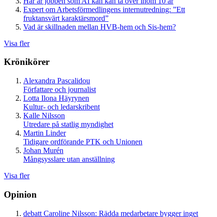
Här är jobben som AI kan kan ta över inom 10 år
Expert om Arbetsförmedlingens internutredning: ”Ett
fruktansvärt karaktärsmord”
Vad är skillnaden mellan HVB-hem och Sis-hem?
Visa fler
Krönikörer
Alexandra Pascalidou
Författare och journalist
Lotta Ilona Häyrynen
Kultur- och ledarskribent
Kalle Nilsson
Utredare på statlig myndighet
Martin Linder
Tidigare ordförande PTK och Unionen
Johan Murén
Mångsysslare utan anställning
Visa fler
Opinion
debatt
Caroline Nilsson:
Rädda medarbetare bygger inget