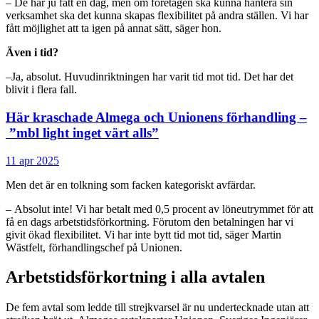
– De har ju fått en dag, men om företagen ska kunna hantera sin
verksamhet ska det kunna skapas flexibilitet på andra ställen. Vi har
fått möjlighet att ta igen på annat sätt, säger hon.
Även i tid?
–Ja, absolut. Huvudinriktningen har varit tid mot tid. Det har det
blivit i flera fall.
Här kraschade Almega och Unionens förhandling –
”mbl light inget värt alls”
11 apr 2025
Men det är en tolkning som facken kategoriskt avfärdar.
– Absolut inte! Vi har betalt med 0,5 procent av löneutrymmet för att
få en dags arbetstidsförkortning. Förutom den betalningen har vi
givit ökad flexibilitet. Vi har inte bytt tid mot tid, säger Martin
Wästfelt, förhandlingschef på Unionen.
Arbetstidsförkortning i alla avtalen
De fem avtal som ledde till strejkvarsel är nu undertecknade utan att