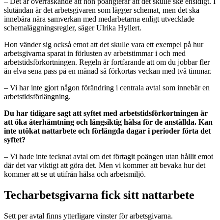
– Det är överraskande att hon poängterar att det skulle ske ensidigt. I
slutändan är det arbetsgivaren som lägger schemat, men det ska
innebära nära samverkan med medarbetarna enligt utvecklade
schemaläggningsregler, säger Ulrika Hyllert.
Hon vänder sig också emot att det skulle vara ett exempel på hur
arbetsgivarna sparat in förlusten av arbetstimmar i och med
arbetstidsförkortningen. Regeln är fortfarande att om du jobbar fler
än elva sena pass på en månad så förkortas veckan med två timmar.
– Vi har inte gjort någon förändring i centrala avtal som innebär en
arbetstidsförlängning.
Du har tidigare sagt att syftet med arbetstidsförkortningen är
att öka återhämtning och långsiktig hälsa för de anställda. Kan
inte utökat nattarbete och förlängda dagar i perioder förta det
syftet?
– Vi hade inte tecknat avtal om det förtagit poängen utan hållit emot
där det var viktigt att göra det. Men vi kommer att bevaka hur det
kommer att se ut utifrån hälsa och arbetsmiljö.
Techarbetsgivarna fick sitt nattarbete
Sett per avtal finns ytterligare vinster för arbetsgivarna.