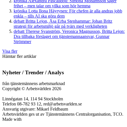
krönika
Alexandra Pascalidou:
Simona Mohamsson säger
frihet – men talar om vilka som hör hemma
krönika
Lotta Ilona Häyrynen:
För chefen är alla andras jobb
enkla – tills AI ska göra dem
debatt
Britta Lejon, Åsa Erba Stenhammar:
Johan Britz
strategi för arbetsmiljö går på tvärs med verkligheten
debatt
Therese Svanström, Veronica Magnusson, Britta Lejon:
Dra tillbaka förslaget om tjänstemannaansvar, Gunnar
Strömmer
Visa fler
Hämtar fler artiklar
Nyheter / Trender / Analys
från tjänstemännens arbetsmarknad
Copyright
©
Arbetsvärlden 2026
Linnégatan 14, 114 94 Stockholm
Telefon 08-782 93 12, red@arbetsvarlden.se
Ansvarig utgivare: Mikael Feldbaum
Arbetsvärlden ges ut av Tjänstemännens Centralorganisation, TCO.
Made with