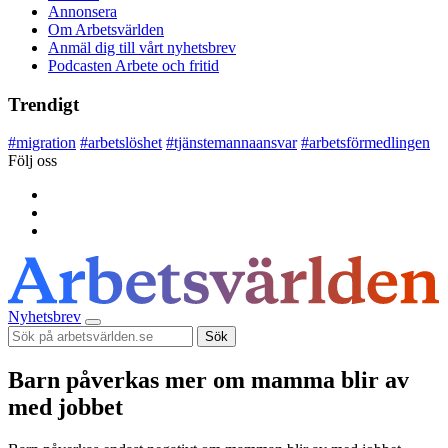
Annonsera
Om Arbetsvärlden
Anmäl dig till vårt nyhetsbrev
Podcasten Arbete och fritid
Trendigt
#
migration
#
arbetslöshet
#
tjänstemannaansvar
#
arbetsförmedlingen
Följ oss
Nyhetsbrev
Sök
Barn påverkas mer om mamma blir av
med jobbet