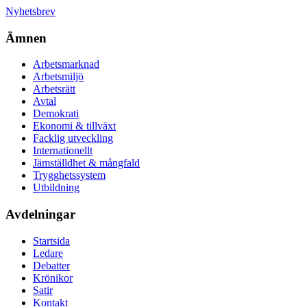
Nyhetsbrev
Ämnen
Arbetsmarknad
Arbetsmiljö
Arbetsrätt
Avtal
Demokrati
Ekonomi & tillväxt
Facklig utveckling
Internationellt
Jämställdhet & mångfald
Trygghetssystem
Utbildning
Avdelningar
Startsida
Ledare
Debatter
Krönikor
Satir
Kontakt