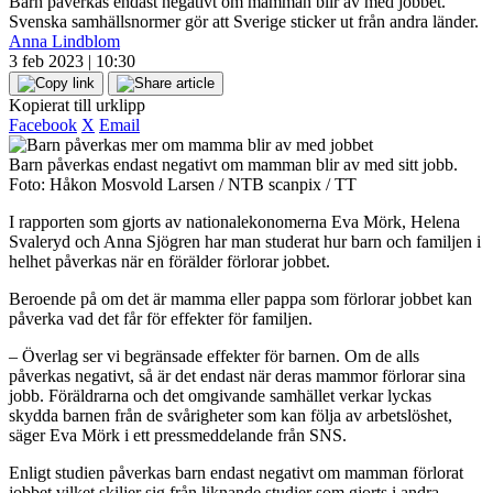
Barn påverkas endast negativt om mamman blir av med jobbet.
Svenska samhällsnormer gör att Sverige sticker ut från andra länder.
Anna Lindblom
3 feb 2023 | 10:30
Kopierat till urklipp
Facebook
X
Email
Barn påverkas endast negativt om mamman blir av med sitt jobb.
Foto: Håkon Mosvold Larsen / NTB scanpix / TT
I rapporten som gjorts av nationalekonomerna Eva Mörk, Helena
Svaleryd och Anna Sjögren har man studerat hur barn och familjen i
helhet påverkas när en förälder förlorar jobbet.
Beroende på om det är mamma eller pappa som förlorar jobbet kan
påverka vad det får för effekter för familjen.
– Överlag ser vi begränsade effekter för barnen. Om de alls
påverkas negativt, så är det endast när deras mammor förlorar sina
jobb. Föräldrarna och det omgivande samhället verkar lyckas
skydda barnen från de svårigheter som kan följa av arbetslöshet,
säger Eva Mörk i ett pressmeddelande från SNS.
Enligt studien påverkas barn endast negativt om mamman förlorat
jobbet vilket skiljer sig från liknande studier som gjorts i andra