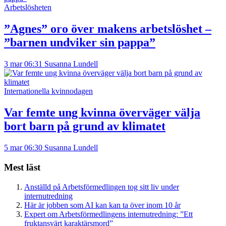
Arbetslösheten
”Agnes” oro över makens arbetslöshet –
”barnen undviker sin pappa”
3 mar 06:31
Susanna Lundell
Internationella kvinnodagen
Var femte ung kvinna överväger välja
bort barn på grund av klimatet
5 mar 06:30
Susanna Lundell
Mest läst
Anställd på Arbetsförmedlingen tog sitt liv under
internutredning
Här är jobben som AI kan kan ta över inom 10 år
Expert om Arbetsförmedlingens internutredning: ”Ett
fruktansvärt karaktärsmord”