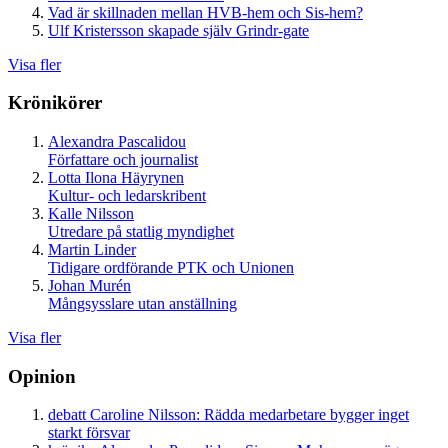
Vad är skillnaden mellan HVB-hem och Sis-hem?
Ulf Kristersson skapade själv Grindr-gate
Visa fler
Krönikörer
Alexandra Pascalidou
Författare och journalist
Lotta Ilona Häyrynen
Kultur- och ledarskribent
Kalle Nilsson
Utredare på statlig myndighet
Martin Linder
Tidigare ordförande PTK och Unionen
Johan Murén
Mångsysslare utan anställning
Visa fler
Opinion
debatt
Caroline Nilsson:
Rädda medarbetare bygger inget
starkt försvar