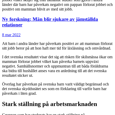
länder där barn har påverkats negativt om pappan förlorat jobbet och
positivt om mamman blivit av med sitt jobb.
Ny forskning: Män blir sjukare av jämställda
relationer
8 mar 2022
Att barn i andra länder har påverkats positivt av att mamman förlorat
sitt jobb beror på att hon haft mer tid för läxläsning och omvårdnad.
I det svenska resultatet visar det sig att risken för skilsmässa ökar om
mamman förlorar jobbet vilket kan påverka barnets uppväxt
negativt. Samhällsnormer och uppmuntran till att båda föräldrarna
ska bidra till hushållet anses vara en anledning till att det svenska
resultatet sticker ut.
Överlag har påverkan på svenska barn varit väldigt begränsad och
det svenska skyddsnätet ses som en förklaring till varför barn har
påverkats i liten grad.
Stark ställning på arbetsmarknaden
Gruppen som har studerats har en stark ställning på