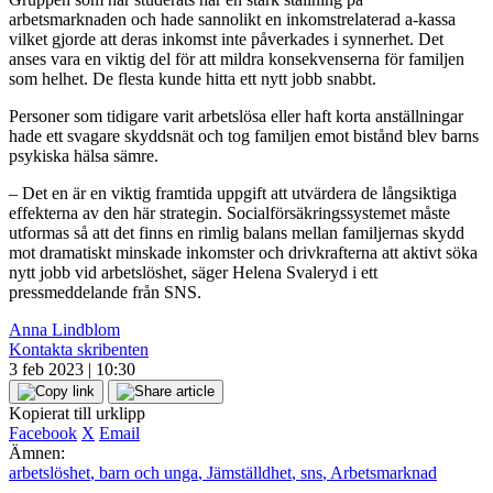
arbetsmarknaden och hade sannolikt en inkomstrelaterad a-kassa
vilket gjorde att deras inkomst inte påverkades i synnerhet. Det
anses vara en viktig del för att mildra konsekvenserna för familjen
som helhet. De flesta kunde hitta ett nytt jobb snabbt.
Personer som tidigare varit arbetslösa eller haft korta anställningar
hade ett svagare skyddsnät och tog familjen emot bistånd blev barns
psykiska hälsa sämre.
– Det en är en viktig framtida uppgift att utvärdera de långsiktiga
effekterna av den här strategin. Socialförsäkringssystemet måste
utformas så att det finns en rimlig balans mellan familjernas skydd
mot dramatiskt minskade inkomster och drivkrafterna att aktivt söka
nytt jobb vid arbetslöshet, säger Helena Svaleryd i ett
pressmeddelande från SNS.
Anna Lindblom
Kontakta skribenten
3 feb 2023 | 10:30
Kopierat till urklipp
Facebook
X
Email
Ämnen:
arbetslöshet
,
barn och unga
,
Jämställdhet
,
sns
,
Arbetsmarknad