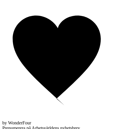
by WonderFour
Prenumerera på Arbetsvärldens nyhetsbrev