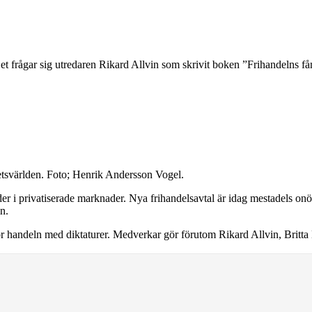
t frågar sig utredaren Rikard Allvin som skrivit boken ”Frihandelns få
etsvärlden. Foto; Henrik Andersson Vogel.
nder i privatiserade marknader. Nya frihandelsavtal är idag mestadels on
n.
för handeln med diktaturer. Medverkar gör förutom Rikard Allvin, Brit