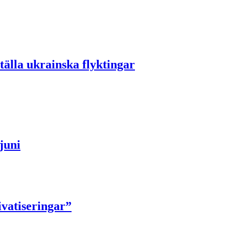
älla ukrainska flyktingar
juni
ivatiseringar”