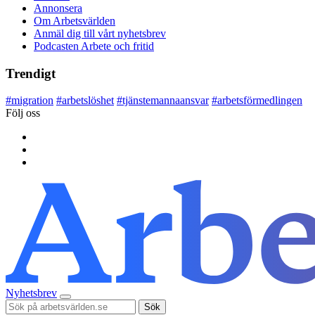
Annonsera
Om Arbetsvärlden
Anmäl dig till vårt nyhetsbrev
Podcasten Arbete och fritid
Trendigt
#
migration
#
arbetslöshet
#
tjänstemannaansvar
#
arbetsförmedlingen
Följ oss
Nyhetsbrev
Sök