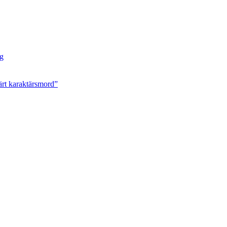
ng
ärt karaktärsmord”