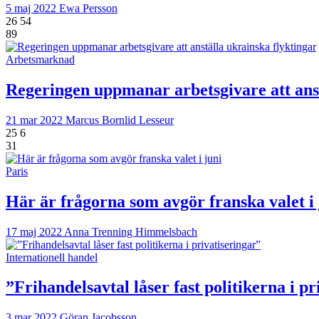
5 maj 2022
Ewa Persson
26
54
89
Arbetsmarknad
Regeringen uppmanar arbetsgivare att anst
21 mar 2022
Marcus Bornlid Lesseur
25
6
31
Paris
Här är frågorna som avgör franska valet i 
17 maj 2022
Anna Trenning Himmelsbach
Internationell handel
”Frihandelsavtal låser fast politikerna i pr
3 mar 2022
Göran Jacobsson