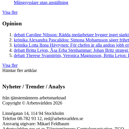
Mångsysslare utan anställning
Visa fler
Opinion
debatt
Caroline Nilsson:
Rädda medarbetare bygger inget starkt
krönika
Alexandra Pascalidou:
Simona Mohamsson säger frihet
krönika
Lotta Ilona Häyrynen:
För chefen är alla andras jobb en
debatt
Britta Lejon, Åsa Erba Stenhammar:
Johan Britz strategi
debatt
Therese Svanström, Veronica Magnusson, Britta Lejon:
D
Visa fler
Hämtar fler artiklar
Nyheter / Trender / Analys
från tjänstemännens arbetsmarknad
Copyright
©
Arbetsvärlden 2026
Linnégatan 14, 114 94 Stockholm
Telefon 08-782 93 12, red@arbetsvarlden.se
Ansvarig utgivare: Mikael Feldbaum
Arbetsvärlden ges ut av Tjänstemännens Centralorganisation, TCO.