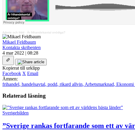
Arbete och fritid
·
Är frihandelsavtal onödiga?
Mikael Feldbaum
Kontakta skribenten
4 mar 2022 | 08:28
Kopierat till urklipp
Facebook
X
Email
Ämnen:
frihandel
,
handelsavtal
,
podd
,
rikard allvin
,
Arbetsmarknad
,
Ekonomi &
Relaterad läsning
Sverigebilden
”Sverige rankas fortfarande som ett av vär