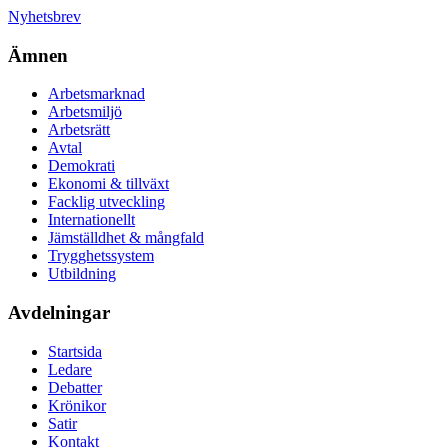
Nyhetsbrev
Ämnen
Arbetsmarknad
Arbetsmiljö
Arbetsrätt
Avtal
Demokrati
Ekonomi & tillväxt
Facklig utveckling
Internationellt
Jämställdhet & mångfald
Trygghetssystem
Utbildning
Avdelningar
Startsida
Ledare
Debatter
Krönikor
Satir
Kontakt