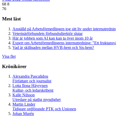
68
8
76
Mest läst
Anställd på Arbetsförmedlingen tog sitt liv under internutredni
Veterinärförbundets förbundsdirektör slutar
Här är jobben som AI kan kan ta över inom 10 år
Expert om Arbetsförmedlingens internutredning: ”Ett fruktansv
Vad är skillnaden mellan HVB-hem och Sis-hem?
Visa fler
Krönikörer
Alexandra Pascalidou
Författare och journalist
Lotta Ilona Häyrynen
Kultur- och ledarskribent
Kalle Nilsson
Utredare på statlig myndighet
Martin Linder
Tidigare ordförande PTK och Unionen
Johan Murén