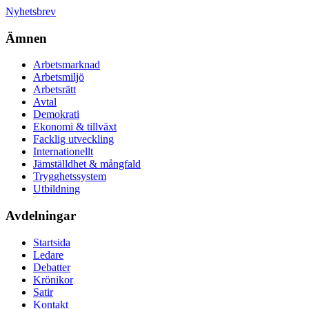
Nyhetsbrev
Ämnen
Arbetsmarknad
Arbetsmiljö
Arbetsrätt
Avtal
Demokrati
Ekonomi & tillväxt
Facklig utveckling
Internationellt
Jämställdhet & mångfald
Trygghetssystem
Utbildning
Avdelningar
Startsida
Ledare
Debatter
Krönikor
Satir
Kontakt