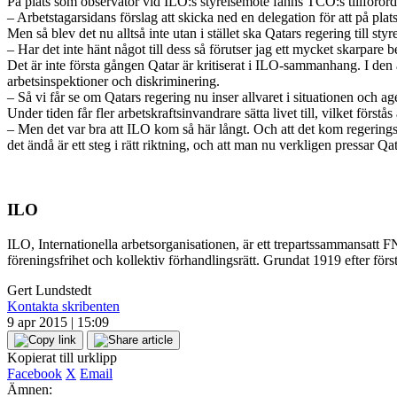
På plats som observatör vid ILO:s styrelsemöte fanns TCO:s tillföror
– Arbetstagarsidans förslag att skicka ned en delegation för att på p
Men så blev det nu alltså inte utan i stället ska Qatars regering till s
– Har det inte hänt något till dess så förutser jag ett mycket skarpare b
Det är inte första gången Qatar är kritiserat i ILO-sammanhang. I den å
arbetsinspektioner och diskriminering.
– Så vi får se om Qatars regering nu inser allvaret i situationen och a
Under tiden får fler arbetskraftsinvandrare sätta livet till, vilket förs
– Men det var bra att ILO kom så här långt. Och att det kom regeringsr
det ändå är ett steg i rätt riktning, och att man nu verkligen pressar Qat
ILO
ILO, Internationella arbetsorganisationen, är ett trepartssammansatt F
föreningsfrihet och kollektiv förhandlingsrätt. Grundat 1919 efter fö
Gert Lundstedt
Kontakta skribenten
9 apr 2015 | 15:09
Kopierat till urklipp
Facebook
X
Email
Ämnen: