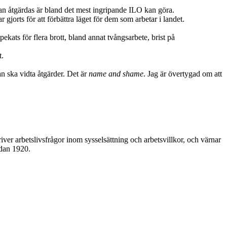
kan åtgärdas är bland det mest ingripande ILO kan göra.
gjorts för att förbättra läget för dem som arbetar i landet.
kats för flera brott, bland annat tvångsarbete, brist på
t.
an ska vidta åtgärder. Det är
name and shame
. Jag är övertygad om att
iver arbetslivsfrågor inom sysselsättning och arbetsvillkor, och värnar
edan 1920.