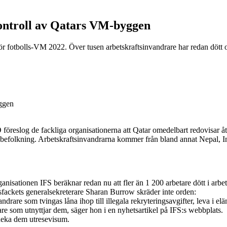
ontroll av Qatars VM-byggen
inför fotbolls-VM 2022. Över tusen arbetskraftsinvandrare har redan dött
 föreslog de fackliga organisationerna att Qatar omedelbart redovisar åtgä
s befolkning. Arbetskraftsinvandrarna kommer från bland annat Nepal, In
anisationen IFS beräknar redan nu att fler än 1 200 arbetare dött i arbet
fackets generalsekreterare Sharan Burrow skräder inte orden:
ndrare som tvingas låna ihop till illegala rekryteringsavgifter, leva i elä
ivare som utnyttjar dem, säger hon i en nyhetsartikel på IFS:s webbplats.
 neka dem utresevisum.