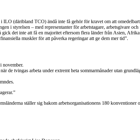
ner i ILO (däribland TCO) ändå inte få gehör för kravet om att omedelbart
ngen i styrelsen – med representanter för arbetstagare, arbetsgivare och
ck det inte att få en majoritet eftersom flera länder från Asien, Afri
finansiella muskler för att påverka regeringar att ge dem mer tid”.
 i november.
t när de tvingas arbeta under extremt heta sommarmånader utan grundl
ämndes.
 agerar.”
edlemsländerna ställer sig bakom arbetsorganisationens 180 konventione