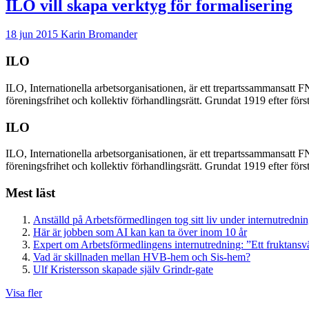
ILO vill skapa verktyg för formalisering
18 jun 2015
Karin Bromander
ILO
ILO, Internationella arbetsorganisationen, är ett trepartssammansatt F
föreningsfrihet och kollektiv förhandlingsrätt. Grundat 1919 efter fö
ILO
ILO, Internationella arbetsorganisationen, är ett trepartssammansatt F
föreningsfrihet och kollektiv förhandlingsrätt. Grundat 1919 efter fö
Mest läst
Anställd på Arbetsförmedlingen tog sitt liv under internutredni
Här är jobben som AI kan kan ta över inom 10 år
Expert om Arbetsförmedlingens internutredning: ”Ett fruktansv
Vad är skillnaden mellan HVB-hem och Sis-hem?
Ulf Kristersson skapade själv Grindr-gate
Visa fler