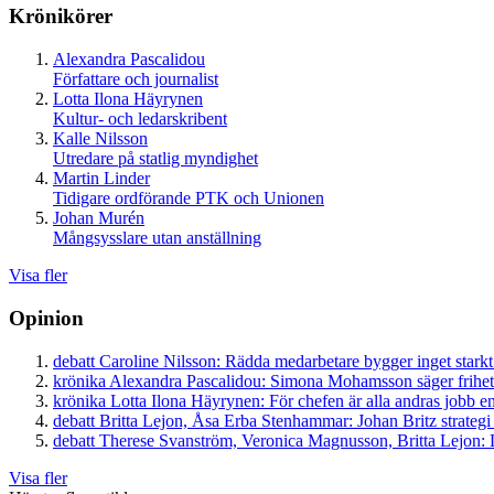
Krönikörer
Alexandra Pascalidou
Författare och journalist
Lotta Ilona Häyrynen
Kultur- och ledarskribent
Kalle Nilsson
Utredare på statlig myndighet
Martin Linder
Tidigare ordförande PTK och Unionen
Johan Murén
Mångsysslare utan anställning
Visa fler
Opinion
debatt
Caroline Nilsson:
Rädda medarbetare bygger inget starkt
krönika
Alexandra Pascalidou:
Simona Mohamsson säger frihet
krönika
Lotta Ilona Häyrynen:
För chefen är alla andras jobb en
debatt
Britta Lejon, Åsa Erba Stenhammar:
Johan Britz strategi
debatt
Therese Svanström, Veronica Magnusson, Britta Lejon:
D
Visa fler