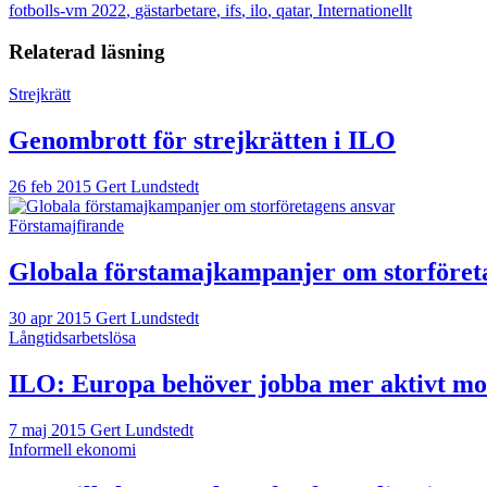
fotbolls-vm 2022
,
gästarbetare
,
ifs
,
ilo
,
qatar
,
Internationellt
Relaterad läsning
Strejkrätt
Genombrott för strejkrätten i ILO
26 feb 2015
Gert Lundstedt
Förstamajfirande
Globala förstamajkampanjer om storföret
30 apr 2015
Gert Lundstedt
Långtidsarbetslösa
ILO: Europa behöver jobba mer aktivt mot
7 maj 2015
Gert Lundstedt
Informell ekonomi