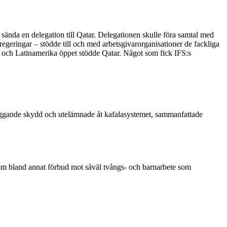
 sända en delegation till Qatar. Delegationen skulle föra samtal med
 regeringar – stödde till och med arbetsgivarorganisationer de fackliga
ka och Latinamerika öppet stödde Qatar. Något som fick IFS:s
äggande skydd och utelämnade åt kafalasystemet, sammanfattade
r om bland annat förbud mot såväl tvångs- och barnarbete som