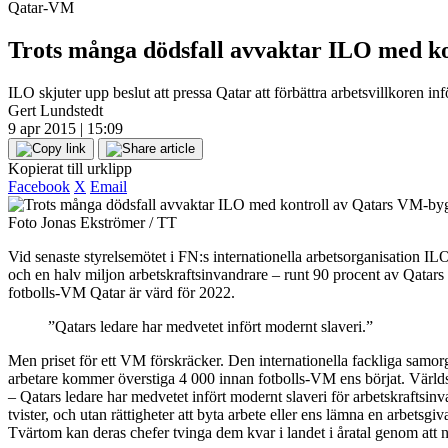
Qatar-VM
Trots många dödsfall avvaktar ILO med k
ILO skjuter upp beslut att pressa Qatar att förbättra arbetsvillkoren 
Gert Lundstedt
9 apr 2015 | 15:09
Kopierat till urklipp
Facebook
X
Email
Foto Jonas Ekströmer / TT
Vid senaste styrelsemötet i FN:s internationella arbetsorganisation ILO
och en halv miljon arbetskraftsinvandrare – runt 90 procent av Qatar
fotbolls-VM Qatar är värd för 2022.
”Qatars ledare har medvetet infört modernt slaveri.”
Men priset för ett VM förskräcker. Den internationella fackliga samorg
arbetare kommer överstiga 4 000 innan fotbolls-VM ens börjat. Världs
– Qatars ledare har medvetet infört modernt slaveri för arbetskraftsinva
tvister, och utan rättigheter att byta arbete eller ens lämna en arbetsg
Tvärtom kan deras chefer tvinga dem kvar i landet i åratal genom att