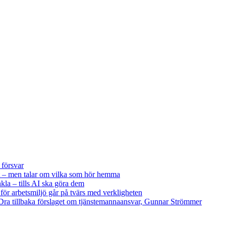
 försvar
 – men talar om vilka som hör hemma
kla – tills AI ska göra dem
 för arbetsmiljö går på tvärs med verkligheten
ra tillbaka förslaget om tjänstemannaansvar, Gunnar Strömmer