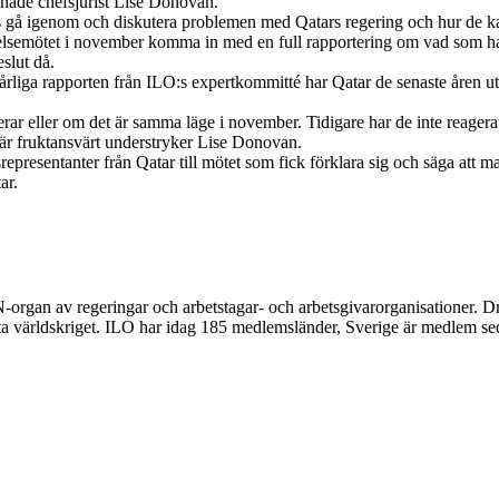
dnade chefsjurist Lise Donovan.
lats gå igenom och diskutera problemen med Qatars regering och hur de 
tyrelsemötet i november komma in med en full rapportering om vad som har 
eslut då.
rliga rapporten från ILO:s expertkommitté har Qatar de senaste åren utpe
gerar eller om det är samma läge i november. Tidigare har de inte reagera
tås är fruktansvärt understryker Lise Donovan.
epresentanter från Qatar till mötet som fick förklara sig och säga att m
ar.
N-organ av regeringar och arbetstagar- och arbetsgivarorganisationer. Dr
rsta världskriget. ILO har idag 185 medlemsländer, Sverige är medlem s