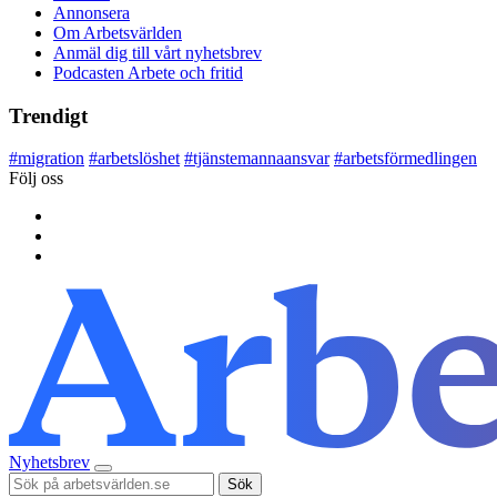
Annonsera
Om Arbetsvärlden
Anmäl dig till vårt nyhetsbrev
Podcasten Arbete och fritid
Trendigt
#
migration
#
arbetslöshet
#
tjänstemannaansvar
#
arbetsförmedlingen
Följ oss
Nyhetsbrev
Sök