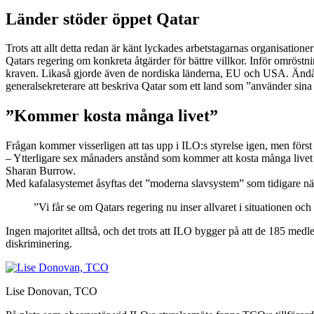
Länder stöder öppet Qatar
Trots att allt detta redan är känt lyckades arbetstagarnas organisatio
Qatars regering om konkreta åtgärder för bättre villkor. Inför omröstni
kraven. Likaså gjorde även de nordiska länderna, EU och USA. Ändå gi
generalsekreterare att beskriva Qatar som ett land som ”använder sina 
”Kommer kosta många livet”
Frågan kommer visserligen att tas upp i ILO:s styrelse igen, men först
– Ytterligare sex månaders anstånd som kommer att kosta många live
Sharan Burrow.
Med kafalasystemet åsyftas det ”moderna slavsystem” som tidigare n
”Vi får se om Qatars regering nu inser allvaret i situationen och
Ingen majoritet alltså, och det trots att ILO bygger på att de 185 m
diskriminering.
Lise Donovan, TCO