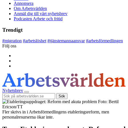
Annonsera
Om Arbetsvärlden
Anmäl dig till vårt nyhetsbrev
Podcasten Arbete och fritid
Trendigt
#
migration
#
arbetslöshet
#
tjänstemannaansvar
#
arbetsförmedlingen
Följ oss
Nyhetsbrev
Sök
Foto: Bertil
Ericson/TT
Fler skrivs in i Arbetsförmedlingens etableringsreform, men
personalresurserna ökar inte.