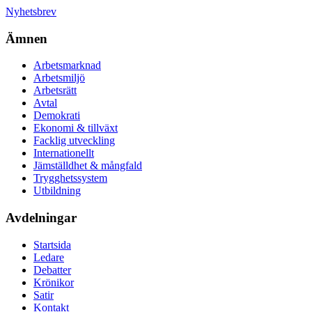
Nyhetsbrev
Ämnen
Arbetsmarknad
Arbetsmiljö
Arbetsrätt
Avtal
Demokrati
Ekonomi & tillväxt
Facklig utveckling
Internationellt
Jämställdhet & mångfald
Trygghetssystem
Utbildning
Avdelningar
Startsida
Ledare
Debatter
Krönikor
Satir
Kontakt