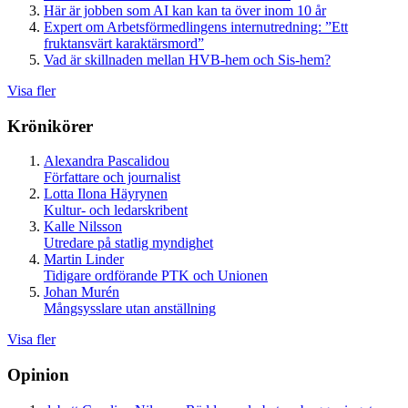
Här är jobben som AI kan kan ta över inom 10 år
Expert om Arbetsförmedlingens internutredning: ”Ett
fruktansvärt karaktärsmord”
Vad är skillnaden mellan HVB-hem och Sis-hem?
Visa fler
Krönikörer
Alexandra Pascalidou
Författare och journalist
Lotta Ilona Häyrynen
Kultur- och ledarskribent
Kalle Nilsson
Utredare på statlig myndighet
Martin Linder
Tidigare ordförande PTK och Unionen
Johan Murén
Mångsysslare utan anställning
Visa fler
Opinion