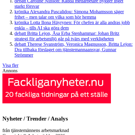
debatt
Caroline Nilsson:
Rädda medarbetare bygger inget
starkt försvar
krönika
Alexandra Pascalidou:
Simona Mohamsson säger
frihet – men talar om vilka som hör hemma
krönika
Lotta Ilona Häyrynen:
För chefen är alla andras jobb
enkla – tills AI ska göra dem
debatt
Britta Lejon, Åsa Erba Stenhammar:
Johan Britz
strategi för arbetsmiljö går på tvärs med verkligheten
debatt
Therese Svanström, Veronica Magnusson, Britta Lejon:
Dra tillbaka förslaget om tjänstemannaansvar, Gunnar
Strömmer
Visa fler
Annons
Nyheter / Trender / Analys
från tjänstemännens arbetsmarknad