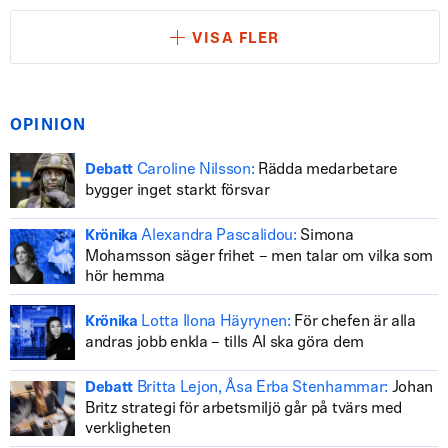
VISA FLER
OPINION
Caroline Nilsson:
Rädda medarbetare
Debatt
bygger inget starkt försvar
Alexandra Pascalidou:
Simona
Krönika
Mohamsson säger frihet – men talar om vilka som
hör hemma
Lotta Ilona Häyrynen:
För chefen är alla
Krönika
andras jobb enkla – tills AI ska göra dem
Britta Lejon, Åsa Erba Stenhammar:
Johan
Debatt
Britz strategi för arbetsmiljö går på tvärs med
verkligheten