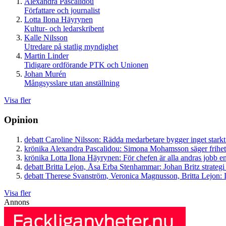
Alexandra Pascalidou
Författare och journalist
Lotta Ilona Häyrynen
Kultur- och ledarskribent
Kalle Nilsson
Utredare på statlig myndighet
Martin Linder
Tidigare ordförande PTK och Unionen
Johan Murén
Mångsysslare utan anställning
Visa fler
Opinion
debatt
Caroline Nilsson:
Rädda medarbetare bygger inget starkt
krönika
Alexandra Pascalidou:
Simona Mohamsson säger frihet
krönika
Lotta Ilona Häyrynen:
För chefen är alla andras jobb en
debatt
Britta Lejon, Åsa Erba Stenhammar:
Johan Britz strategi
debatt
Therese Svanström, Veronica Magnusson, Britta Lejon:
D
Visa fler
Annons