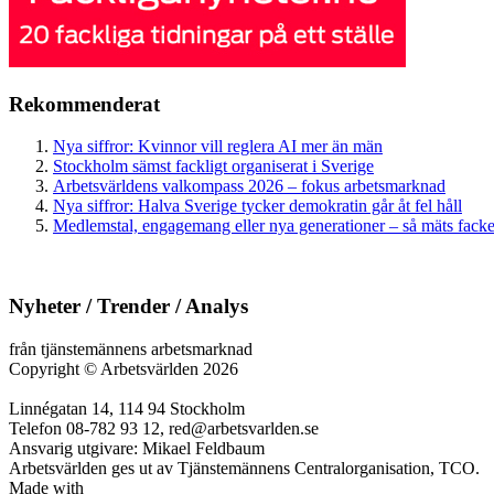
Rekommenderat
Nya siffror: Kvinnor vill reglera AI mer än män
Stockholm sämst fackligt organiserat i Sverige
Arbetsvärldens valkompass 2026 – fokus arbetsmarknad
Nya siffror: Halva Sverige tycker demokratin går åt fel håll
Medlemstal, engagemang eller nya generationer – så mäts facken
Nyheter / Trender / Analys
från tjänstemännens arbetsmarknad
Copyright
©
Arbetsvärlden 2026
Linnégatan 14, 114 94 Stockholm
Telefon 08-782 93 12, red@arbetsvarlden.se
Ansvarig utgivare: Mikael Feldbaum
Arbetsvärlden ges ut av Tjänstemännens Centralorganisation, TCO.
Made with