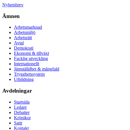
Nyhetsbrev
Ämnen
Arbetsmarknad
Arbetsmiljö
Arbetsrätt
Avtal
Demokrati
Ekonomi & tillväxt
Facklig utveckling
Internationellt
Jämställdhet & mångfald
Trygghetssystem
Utbildning
Avdelningar
Startsida
Ledare
Debatter
Krönikor
Satir
Kontakt