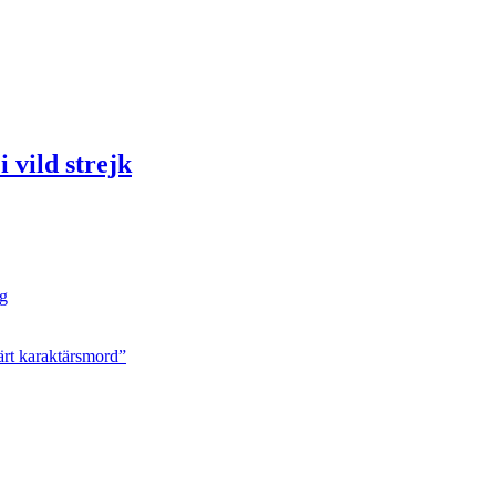
 vild strejk
ng
ärt karaktärsmord”