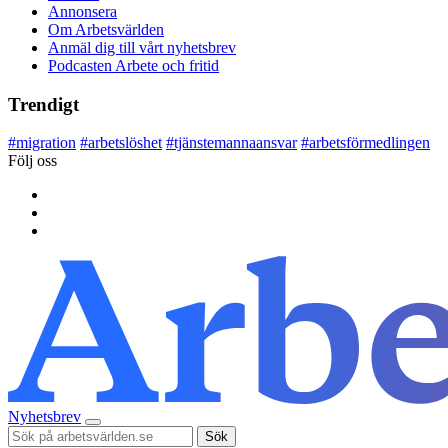
Annonsera
Om Arbetsvärlden
Anmäl dig till vårt nyhetsbrev
Podcasten Arbete och fritid
Trendigt
#
migration
#
arbetslöshet
#
tjänstemannaansvar
#
arbetsförmedlingen
Följ oss
Nyhetsbrev
Sök