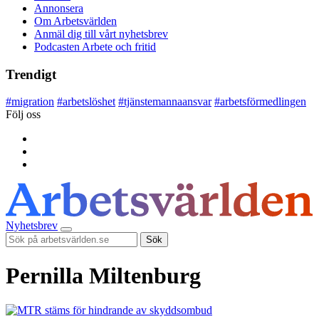
Annonsera
Om Arbetsvärlden
Anmäl dig till vårt nyhetsbrev
Podcasten Arbete och fritid
Trendigt
#
migration
#
arbetslöshet
#
tjänstemannaansvar
#
arbetsförmedlingen
Följ oss
Nyhetsbrev
Sök
Pernilla Miltenburg