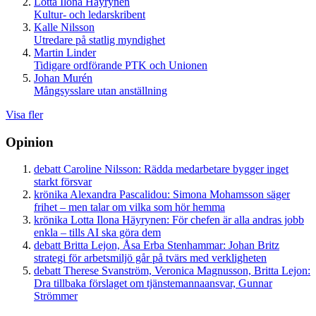
Lotta Ilona Häyrynen
Kultur- och ledarskribent
Kalle Nilsson
Utredare på statlig myndighet
Martin Linder
Tidigare ordförande PTK och Unionen
Johan Murén
Mångsysslare utan anställning
Visa fler
Opinion
debatt
Caroline Nilsson:
Rädda medarbetare bygger inget
starkt försvar
krönika
Alexandra Pascalidou:
Simona Mohamsson säger
frihet – men talar om vilka som hör hemma
krönika
Lotta Ilona Häyrynen:
För chefen är alla andras jobb
enkla – tills AI ska göra dem
debatt
Britta Lejon, Åsa Erba Stenhammar:
Johan Britz
strategi för arbetsmiljö går på tvärs med verkligheten
debatt
Therese Svanström, Veronica Magnusson, Britta Lejon:
Dra tillbaka förslaget om tjänstemannaansvar, Gunnar
Strömmer