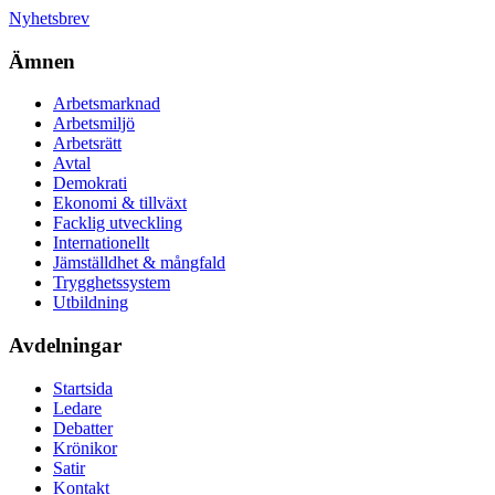
Nyhetsbrev
Ämnen
Arbetsmarknad
Arbetsmiljö
Arbetsrätt
Avtal
Demokrati
Ekonomi & tillväxt
Facklig utveckling
Internationellt
Jämställdhet & mångfald
Trygghetssystem
Utbildning
Avdelningar
Startsida
Ledare
Debatter
Krönikor
Satir
Kontakt