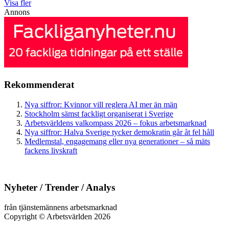
Visa fler
Annons
Rekommenderat
Nya siffror: Kvinnor vill reglera AI mer än män
Stockholm sämst fackligt organiserat i Sverige
Arbetsvärldens valkompass 2026 – fokus arbetsmarknad
Nya siffror: Halva Sverige tycker demokratin går åt fel håll
Medlemstal, engagemang eller nya generationer – så mäts
fackens livskraft
Nyheter / Trender / Analys
från tjänstemännens arbetsmarknad
Copyright
©
Arbetsvärlden 2026