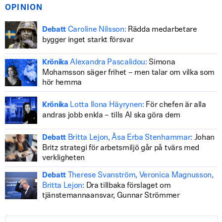
OPINION
Caroline Nilsson:
Rädda medarbetare
Debatt
bygger inget starkt försvar
Alexandra Pascalidou:
Simona
Krönika
Mohamsson säger frihet – men talar om vilka som
hör hemma
Lotta Ilona Häyrynen:
För chefen är alla
Krönika
andras jobb enkla – tills AI ska göra dem
Britta Lejon, Åsa Erba Stenhammar:
Johan
Debatt
Britz strategi för arbetsmiljö går på tvärs med
verkligheten
Therese Svanström, Veronica Magnusson,
Debatt
Britta Lejon:
Dra tillbaka förslaget om
tjänstemannaansvar, Gunnar Strömmer