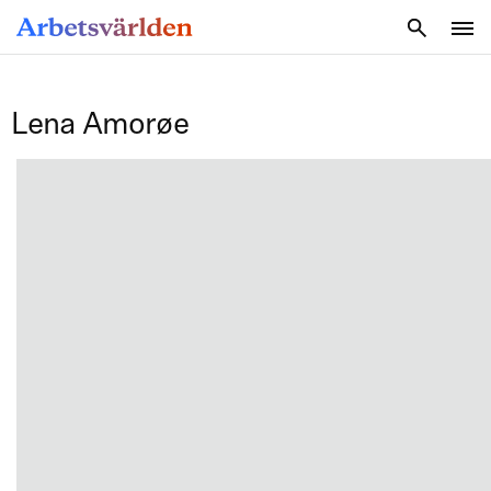
SÖK
Lena Amorøe