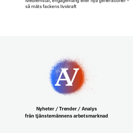
Medlemstal, engagemang eller nya generationer –
så mäts fackens livskraft
Nyheter / Trender / Analys
från tjänstemännens arbetsmarknad