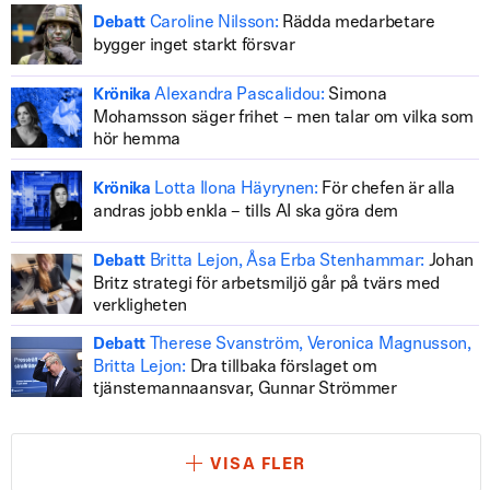
Caroline Nilsson:
Rädda medarbetare
Debatt
bygger inget starkt försvar
Alexandra Pascalidou:
Simona
Krönika
Mohamsson säger frihet – men talar om vilka som
hör hemma
Lotta Ilona Häyrynen:
För chefen är alla
Krönika
andras jobb enkla – tills AI ska göra dem
Britta Lejon, Åsa Erba Stenhammar:
Johan
Debatt
Britz strategi för arbetsmiljö går på tvärs med
verkligheten
Therese Svanström, Veronica Magnusson,
Debatt
Britta Lejon:
Dra tillbaka förslaget om
tjänstemannaansvar, Gunnar Strömmer
VISA FLER