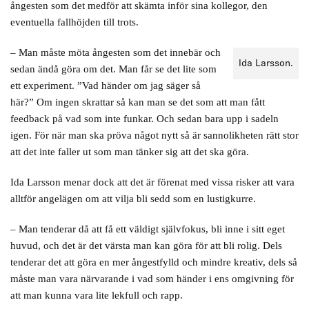
ångesten som det medför att skämta inför sina kollegor, den
eventuella fallhöjden till trots.
– Man måste möta ångesten som det innebär och
Ida Larsson.
sedan ändå göra om det. Man får se det lite som
ett experiment. ”Vad händer om jag säger så
här?” Om ingen skrattar så kan man se det som att man fått
feedback på vad som inte funkar. Och sedan bara upp i sadeln
igen. För när man ska pröva något nytt så är sannolikheten rätt stor
att det inte faller ut som man tänker sig att det ska göra.
Ida Larsson menar dock att det är förenat med vissa risker att vara
alltför angelägen om att vilja bli sedd som en lustigkurre.
– Man tenderar då att få ett väldigt självfokus, bli inne i sitt eget
huvud, och det är det värsta man kan göra för att bli rolig. Dels
tenderar det att göra en mer ångestfylld och mindre kreativ, dels så
måste man vara närvarande i vad som händer i ens omgivning för
att man kunna vara lite lekfull och rapp.