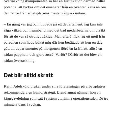
överraskningskomponenten så har en lustifikation därmed bättre
potential att lyckas om det emanerar från en oväntad källa än om
det härrör från arbetsplatsens meste tvångsskämtare.
– En gång var jag och jobbade på ett departement, jag kan inte
säga vilket, och i samband med det bad medarbetarna om ursäkt
för att de var så otroligt tråkiga. Men efteråt fick jag ett mejl från
personen som hade bokat mig där hen berättade att hen en dag
gått till departementet på morgonen iförd en kräfthatt, alltså en
sådan papphatt, och gjort succé. Varför? Därför att det blev en
sådan överraskning.
Det blir alltid skratt
Karin Adelsköld brukar under sina föreläsningar på arbetsplatser
rekommendera en humorstrategi. Bland annat nämner hon en
kirurgavdelning som satt i system att lämna operationssalen för tre
minuters dans i veckan.