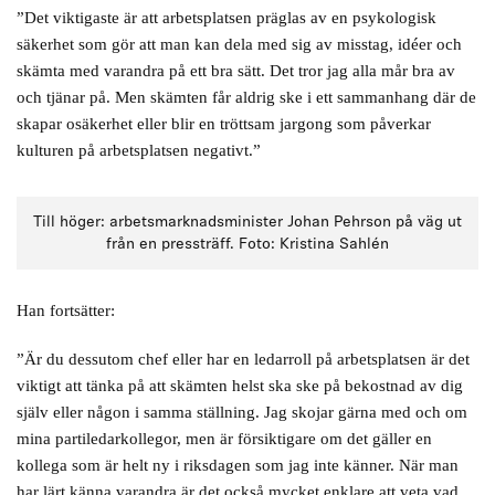
”Det viktigaste är att arbetsplatsen präglas av en psykologisk
säkerhet som gör att man kan dela med sig av misstag, idéer och
skämta med varandra på ett bra sätt. Det tror jag alla mår bra av
och tjänar på. Men skämten får aldrig ske i ett sammanhang där de
skapar osäkerhet eller blir en tröttsam jargong som påverkar
kulturen på arbetsplatsen negativt.”
Till höger: arbetsmarknadsminister Johan Pehrson på väg ut
från en pressträff. Foto: Kristina Sahlén
Han fortsätter:
”Är du dessutom chef eller har en ledarroll på arbetsplatsen är det
viktigt att tänka på att skämten helst ska ske på bekostnad av dig
själv eller någon i samma ställning. Jag skojar gärna med och om
mina partiledarkollegor, men är försiktigare om det gäller en
kollega som är helt ny i riksdagen som jag inte känner. När man
har lärt känna varandra är det också mycket enklare att veta vad