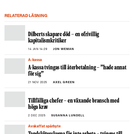
RELATERAD LÄSNING
Dilberts skapare död – en ofrivillig
kapitalismkritiker
14 JAN 14:29
JON WEMAN
A-kassa
A-kassa tvingas till återbetalning – ”hade annat
för sig”
21 NOV 2025
AXEL GREEN
Tillfälliga chefer – en växande bransch med
höga krav
2 DEC 2025
SUSANNA LUNDELL
Avskaffat spårbyte