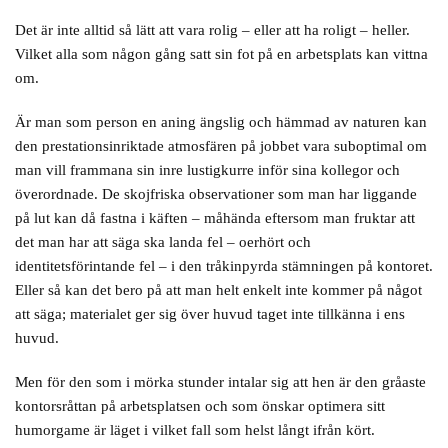
Det är inte alltid så lätt att vara rolig – eller att ha roligt – heller.
Vilket alla som någon gång satt sin fot på en arbetsplats kan vittna
om.
Är man som person en aning ängslig och hämmad av naturen kan
den prestationsinriktade atmosfären på jobbet vara suboptimal om
man vill frammana sin inre lustigkurre inför sina kollegor och
överordnade. De skojfriska observationer som man har liggande
på lut kan då fastna i käften – måhända eftersom man fruktar att
det man har att säga ska landa fel – oerhört och
identitetsförintande fel – i den tråkinpyrda stämningen på kontoret.
Eller så kan det bero på att man helt enkelt inte kommer på något
att säga; materialet ger sig över huvud taget inte tillkänna i ens
huvud.
Men för den som i mörka stunder intalar sig att hen är den gråaste
kontorsråttan på arbetsplatsen och som önskar optimera sitt
humorgame är läget i vilket fall som helst långt ifrån kört.