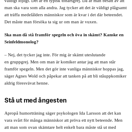
väldigt löjligt. Det är en typisk tonårsgrej. Då är man besatt av att
man ska vara som alla andra. Jag tycker att det är väldigt plågsamt
att träffa medelålders människor som är kvar i det där beteendet.
Det måste man försöka ta sig ur om man är vuxen.
Ska man då stå framför spegeln och öva in skämt? Kanske en
Seinfeldmonolog?
– Nej, det tycker jag inte. För mig är skämt uteslutande
en gruppgrej. Men om man är komiker antar jag att man står
framför spegeln. Men det gör inte vanliga människor hoppas jag,
säger Agnes Wold och påpekar att tanken på att bli ståuppkomiker
aldrig föresvävat henne.
Stå ut med ångesten
Apropå humorträning säger psykologen Ida Larsson att det kan
vara svårt för många människor att pröva ett nytt beteende. Men
att man som ovan skämtare helt enkelt bara måste stå ut med