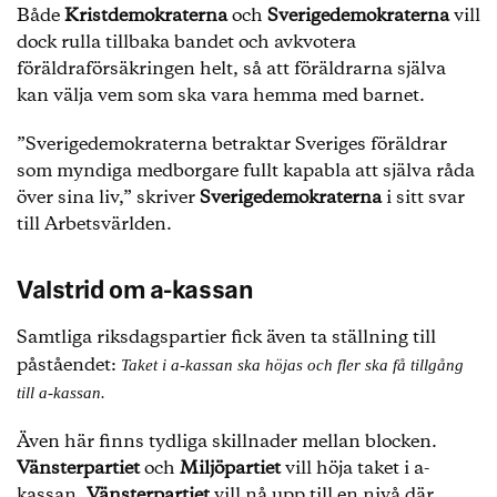
Både
Kristdemokraterna
och
Sverigedemokraterna
vill
dock rulla tillbaka bandet och avkvotera
föräldraförsäkringen helt, så att föräldrarna själva
kan välja vem som ska vara hemma med barnet.
”Sverigedemokraterna betraktar Sveriges föräldrar
som myndiga medborgare fullt kapabla att själva råda
över sina liv,” skriver
Sverigedemokraterna
i sitt svar
till Arbetsvärlden.
Valstrid om a-kassan
Samtliga riksdagspartier fick även ta ställning till
påståendet:
Taket i a-kassan ska höjas och fler ska få tillgång
till a-kassan.
Även här finns tydliga skillnader mellan blocken.
Vänsterpartiet
och
Miljöpartiet
vill höja taket i a-
kassan.
Vänsterpartiet
vill nå upp till en nivå där