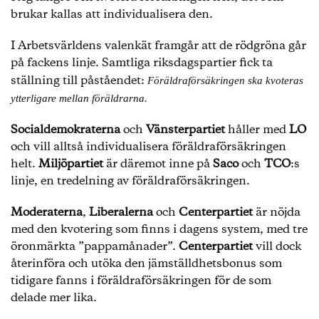
brukar kallas att individualisera den.
I Arbetsvärldens valenkät framgår att de rödgröna går
på fackens linje. Samtliga riksdagspartier fick ta
ställning till påståendet:
Föräldraförsäkringen ska kvoteras
ytterligare mellan föräldrarna.
Socialdemokraterna
och
Vänsterpartiet
håller med
LO
och vill alltså individualisera föräldraförsäkringen
helt.
Miljöpartiet
är däremot inne på
Saco
och
TCO
:s
linje, en tredelning av föräldraförsäkringen.
Moderaterna
,
Liberalerna
och
Centerpartiet
är nöjda
med den kvotering som finns i dagens system, med tre
öronmärkta ”pappamånader”.
Centerpartiet
vill dock
återinföra och utöka den jämställdhetsbonus som
tidigare fanns i föräldraförsäkringen för de som
delade mer lika.