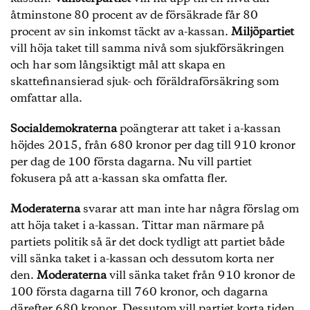
åtminstone 80 procent av de försäkrade får 80
procent av sin inkomst täckt av a-kassan.
Miljöpartiet
vill höja taket till samma nivå som sjukförsäkringen
och har som långsiktigt mål att skapa en
skattefinansierad sjuk- och föräldraförsäkring som
omfattar alla.
Socialdemokraterna
poängterar att taket i a-kassan
höjdes 2015, från 680 kronor per dag till 910 kronor
per dag de 100 första dagarna. Nu vill partiet
fokusera på att a-kassan ska omfatta fler.
Moderaterna
svarar att man inte har några förslag om
att höja taket i a-kassan. Tittar man närmare på
partiets politik så är det dock tydligt att partiet både
vill sänka taket i a-kassan och dessutom korta ner
den.
Moderaterna
vill sänka taket från 910 kronor de
100 första dagarna till 760 kronor, och dagarna
därefter 680 kronor. Dessutom vill partiet korta tiden