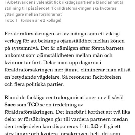
I Arbetsvärldens valenkät fick riksdagspartierna bland annat ta
ställning till påståendet "Föräldraförsäkringen ska kvoteras
ytterligare mellan föräldrarna".
Foto: TT (bilden är ett kollage)
Föräldraförsäkringen ses av många som ett viktigt
verktyg för att bekämpa ojämställdhet mellan könen
på systemnivå. Det är nämligen efter första barnets
ankomst som ojämställdheten mellan män och
kvinnor tar fart. Delar man upp dagarna i
föräldraförsäkringen mer jämnt, eliminerar man alltså
en betydande vågdelare. Så resonerar fackrörelsen
och flera politiska partier.
Bland de fackliga centralorganisationerna vill såväl
Saco
som
TCO
se en tredelning av
föräldraförsäkringen. Det innebär i korthet att två lika
delar av försäkringen går till vardera partnern medan
den tredje delen kan disponeras fritt.
LO
vill gå ett
steg längre och kvotera försäkringen helt, det som