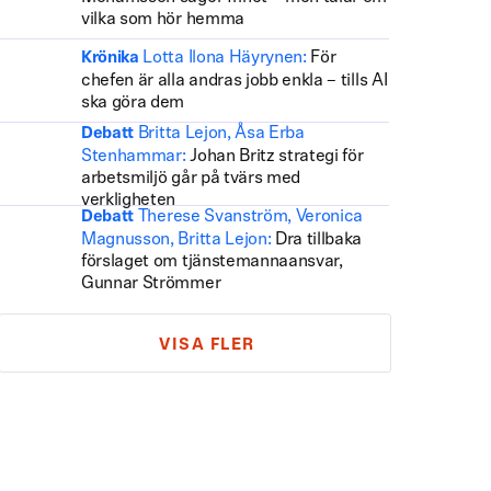
vilka som hör hemma
Lotta Ilona Häyrynen:
För
Krönika
chefen är alla andras jobb enkla – tills AI
ska göra dem
Britta Lejon, Åsa Erba
Debatt
Stenhammar:
Johan Britz strategi för
arbetsmiljö går på tvärs med
verkligheten
Therese Svanström, Veronica
Debatt
Magnusson, Britta Lejon:
Dra tillbaka
förslaget om tjänstemannaansvar,
Gunnar Strömmer
VISA FLER