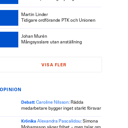
Martin Linder
Tidigare ordförande PTK och Unionen
Johan Murén
Mångsysslare utan anställning
VISA FLER
OPINION
Caroline Nilsson:
Rädda
Debatt
medarbetare bygger inget starkt försvar
Alexandra Pascalidou:
Simona
Krönika
Mohamsson säger frihet – men talar om