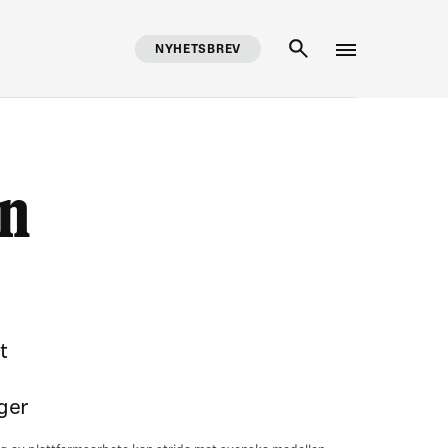
NYHETSBREV
SÖK
an
t
äger