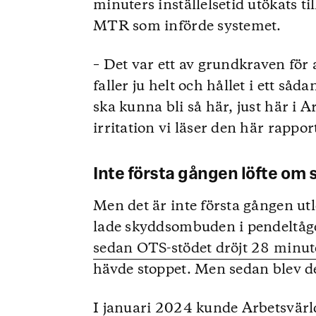
minuters inställelsetid utökats t
MTR som införde systemet.
– Det var ett av grundkraven fö
faller ju helt och hållet i ett såda
ska kunna bli så här, just här i 
irritation vi läser den här rappo
Inte första gången löfte om s
Men det är inte första gången utl
lade skyddsombuden i pendeltåge
sedan OTS-stödet dröjt 28 minute
hävde stoppet. Men sedan blev de
I januari 2024 kunde Arbetsvär