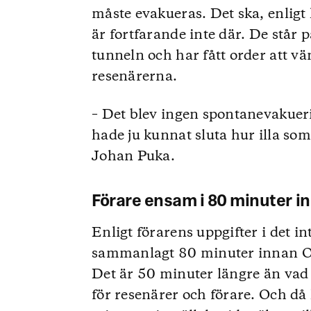
måste evakueras. Det ska, enlig
är fortfarande inte där. De står 
tunneln och har fått order att v
resenärerna.
– Det blev ingen spontanevakueri
hade ju kunnat sluta hur illa so
Johan Puka.
Förare ensam i 80 minuter i
Enligt förarens uppgifter i det i
sammanlagt 80 minuter innan O
Det är 50 minuter längre än vad 
för resenärer och förare. Och d