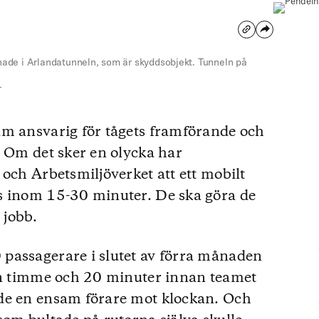
ade i Arlandatunneln, som är skyddsobjekt. Tunneln på
T
am ansvarig för tågets framförande och
. Om det sker en olycka har
och Arbetsmiljöverket att ett mobilt
s inom 15-30 minuter. De ska göra de
 jobb.
passagerare i slutet av förra månaden
 en timme och 20 minuter innan teamet
de en ensam förare mot klockan. Och