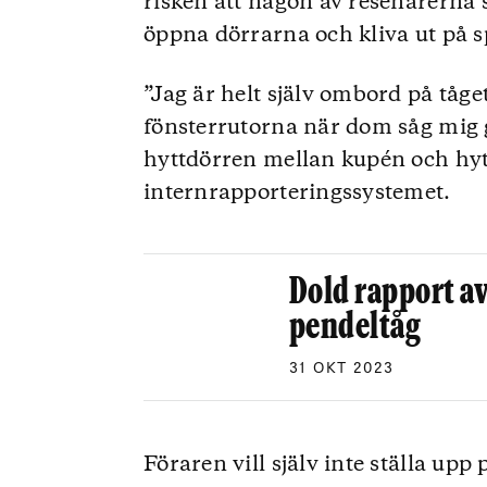
risken att någon av resenärerna 
öppna dörrarna och kliva ut på s
”Jag är helt själv ombord på tåg
fönsterrutorna när dom såg mig g
hyttdörren mellan kupén och hytt
internrapporteringssystemet.
Dold rapport av
pendeltåg
31 OKT 2023
Föraren vill själv inte ställa upp