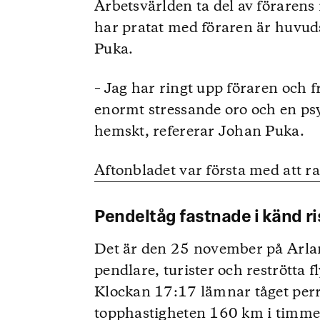
Arbetsvärlden ta del av föraren
har pratat med föraren är huvu
Puka.
– Jag har ringt upp föraren och 
enormt stressande oro och en psy
hemskt, refererar Johan Puka.
Aftonbladet var första med att 
Pendeltåg fastnade i känd r
Det är den 25 november på Arlan
pendlare, turister och reströtta fl
Klockan 17:17 lämnar tåget perr
topphastigheten 160 km i timmen.