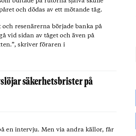
som bultade på rutorna själva skulle
påret och dödas av ett mötande tåg.
et och resenärerna började banka på
å vid sidan av tåget och även på
en.”, skriver föraren i
slöjar säkerhetsbrister på
 på en intervju. Men via andra källor, får