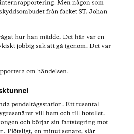
s internrapportering. Men någon som
dskyddsombudet från facket ST, Johan
frågat hur han mådde. Det här var en
kiskt jobbig sak att gå igenom. Det var
rapportera om händelsen
.
isktunnel
da pendeltågsstation. Ett tusental
ygresenärer vill hem och till hotellet.
ongen och börjar sin fartstegring mot
 Plötsligt, en minut senare, slår