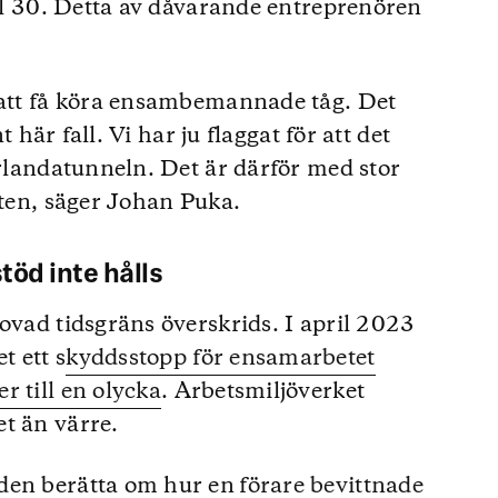
ill 30. Detta av dåvarande entreprenören
r att få köra ensambemannade tåg. Det
nt här fall. Vi har ju flaggat för att det
Arlandatunneln. Det är därför med stor
rten, säger Johan Puka.
töd inte hålls
ovad tidsgräns överskrids. I april 2023
t ett s
kyddsstopp för ensamarbetet
r till en olycka
. Arbetsmiljöverket
t än värre.
lden berätta om hur en
förare bevittnade