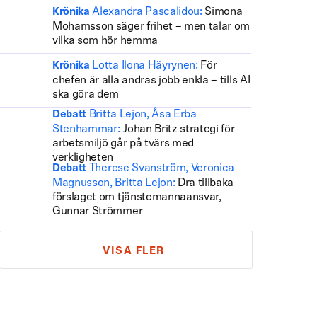
Alexandra Pascalidou:
Simona
Krönika
Mohamsson säger frihet – men talar om
vilka som hör hemma
Lotta Ilona Häyrynen:
För
Krönika
chefen är alla andras jobb enkla – tills AI
ska göra dem
Britta Lejon, Åsa Erba
Debatt
Stenhammar:
Johan Britz strategi för
arbetsmiljö går på tvärs med
verkligheten
Therese Svanström, Veronica
Debatt
Magnusson, Britta Lejon:
Dra tillbaka
förslaget om tjänstemannaansvar,
Gunnar Strömmer
VISA FLER