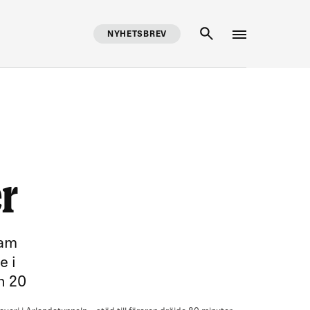
NYHETSBREV
SÖK
er
eam
e i
h 20