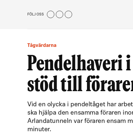
FÖLJ OSS
Tågvärdarna
Pendelhaveri 
stöd till föra
Vid en olycka i pendeltåget har arbe
ska hjälpa den ensamma föraren ino
Arlandatunneln var föraren ensam me
minuter.