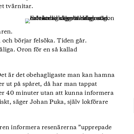
t tvärnitar.
aren.
 och börjar felsöka. Tiden går.
liga. Oron för en så kallad
. Det är det obehagligaste man kan hamna
ver ut på spåret, då har man tappat
jer 40 minuter utan att kunna informera
skt, säger Johan Puka, själv lokförare
aren informera resenärerna ”upprepade