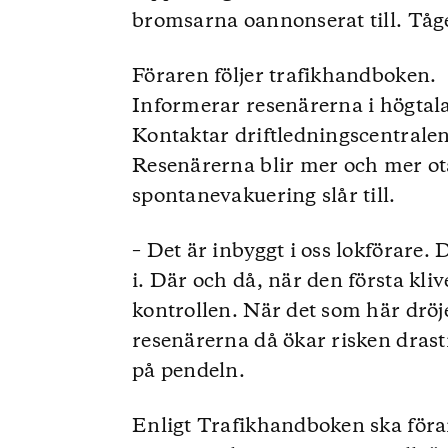
bromsarna oannonserat till. Tåge
Föraren följer trafikhandboken.
Informerar resenärerna i högtal
Kontaktar driftledningscentralen
Resenärerna blir mer och mer otå
spontanevakuering slår till.
– Det är inbyggt i oss lokförare
i. Där och då, när den första kli
kontrollen. När det som här drö
resenärerna då ökar risken drasti
på pendeln.
Enligt Trafikhandboken ska för