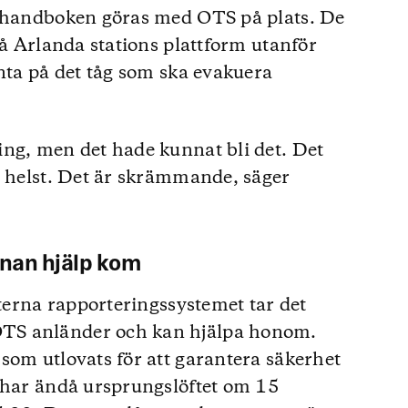
t handboken göras med OTS på plats. De
på Arlanda stations plattform utanför
änta på det tåg som ska evakuera
ng, men det hade kunnat bli det. Det
m helst. Det är skrämmande, säger
nnan hjälp kom
nterna rapporteringssystemet tar det
TS anländer och kan hjälpa honom.
som utlovats för att garantera säkerhet
å har ändå ursprungslöftet om 15