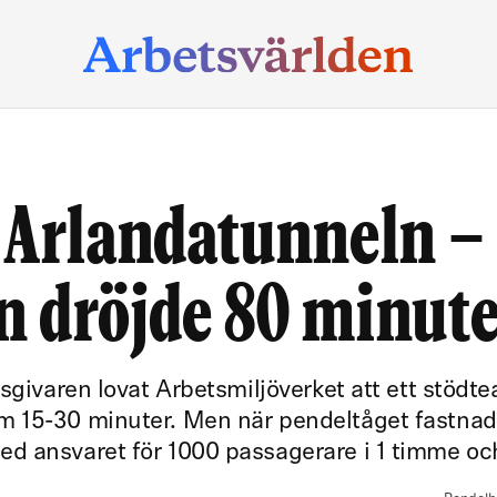
i Arlandatunneln –
ren dröjde 80 minut
tsgivaren lovat Arbetsmiljöverket att ett stödt
m 15-30 minuter. Men när pendeltåget fastnad
d ansvaret för 1000 passagerare i 1 timme oc