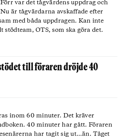
”. Förr var det tågvärdens uppdrag och
 Nu är tågvärdarna avskaffade efter
 ensam med båda uppdragen. Kan inte
lt stödteam, OTS, som ska göra det.
.
tödet till föraren dröjde 40
eras inom 60 minuter. Det kräver
andboken. 40 minuter har gått. Föraren
esenärerna har tagit sig ut…än. Tåget