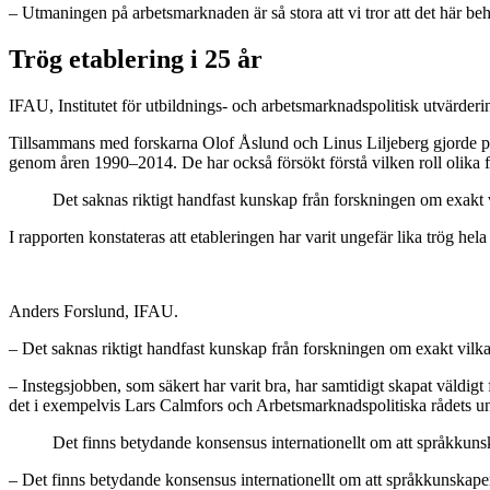
– Utmaningen på arbetsmarknaden är så stora att vi tror att det här be
Trög etablering i 25 år
IFAU, Institutet för utbildnings- och arbetsmarknadspolitisk utvärderin
Tillsammans med forskarna Olof Åslund och Linus Liljeberg gjorde pro
genom åren 1990–2014. De har också försökt förstå vilken roll olika f
Det saknas riktigt handfast kunskap från forskningen om exakt 
I rapporten konstateras att etableringen har varit ungefär lika trög hel
Anders Forslund, IFAU.
– Det saknas riktigt handfast kunskap från forskningen om exakt vilka
– Instegsjobben, som säkert har varit bra, har samtidigt skapat väldigt 
det i exempelvis Lars Calmfors och Arbetsmarknadspolitiska rådets un
Det finns betydande konsensus internationellt om att språkkunsk
– Det finns betydande konsensus internationellt om att språkkunskaper