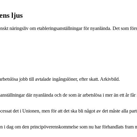
ens ljus
skt näringsliv om etableringsanställningar för nyanlända. Det som först 
betslösa jobb till avtalade ingångslöner, efter skatt. Arkivbild.
anställningar där nyanlända och de som är arbetslösa i mer än ett år få
essat det i Unionen, men för att det ska bli något av det måste alla part
lden i dag om den principöverenskommelse som nu har förhandlats fram 