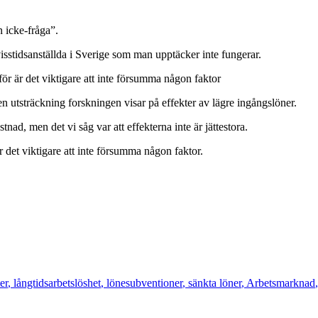
 icke-fråga”.
d visstidsanställda i Sverige som man upptäcker inte fungerar.
r är det viktigare att inte försumma någon faktor
 utsträckning forskningen visar på effekter av lägre ingångslöner.
stnad, men det vi såg var att effekterna inte är jättestora.
 det viktigare att inte försumma någon faktor.
er
,
långtidsarbetslöshet
,
lönesubventioner
,
sänkta löner
,
Arbetsmarknad
,