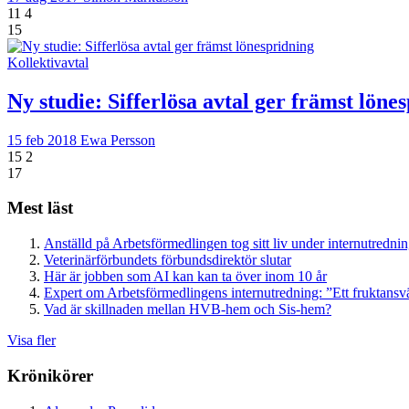
11
4
15
Kollektivavtal
Ny studie: Sifferlösa avtal ger främst löne
15 feb 2018
Ewa Persson
15
2
17
Mest läst
Anställd på Arbetsförmedlingen tog sitt liv under internutredni
Veterinärförbundets förbundsdirektör slutar
Här är jobben som AI kan kan ta över inom 10 år
Expert om Arbetsförmedlingens internutredning: ”Ett fruktansv
Vad är skillnaden mellan HVB-hem och Sis-hem?
Visa fler
Krönikörer