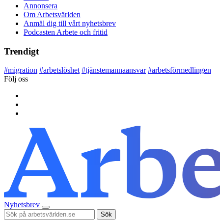
Annonsera
Om Arbetsvärlden
Anmäl dig till vårt nyhetsbrev
Podcasten Arbete och fritid
Trendigt
#
migration
#
arbetslöshet
#
tjänstemannaansvar
#
arbetsförmedlingen
Följ oss
Nyhetsbrev
Sök