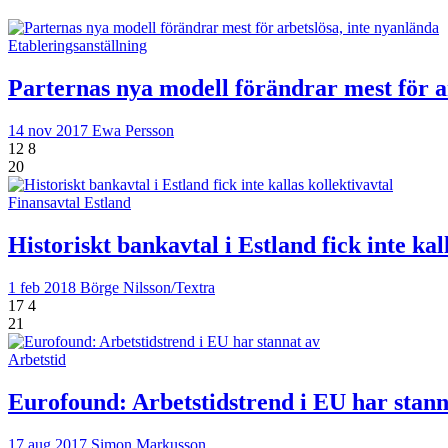
Etableringsanställning
Parternas nya modell förändrar mest för a
14 nov 2017
Ewa Persson
12
8
20
Finansavtal Estland
Historiskt bankavtal i Estland fick inte kal
1 feb 2018
Börge Nilsson/Textra
17
4
21
Arbetstid
Eurofound: Arbetstidstrend i EU har stann
17 aug 2017
Simon Markusson