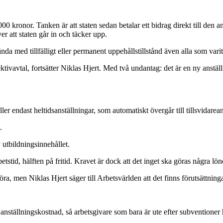
00 kronor. Tanken är att staten sedan betalar ett bidrag direkt till den 
er att staten går in och täcker upp.
med tillfälligt eller permanent uppehållstillstånd även alla som varit 
ktivavtal, fortsätter Niklas Hjert. Med två undantag: det är en ny anstäl
r endast heltidsanställningar, som automatiskt övergår till tillsvidarean
.
utbildningsinnehållet.
betstid, hälften på fritid. Kravet är dock att det inget ska göras några l
 men Niklas Hjert säger till Arbetsvärlden att det finns förutsättningar
e anställningskostnad, så arbetsgivare som bara är ute efter subventione