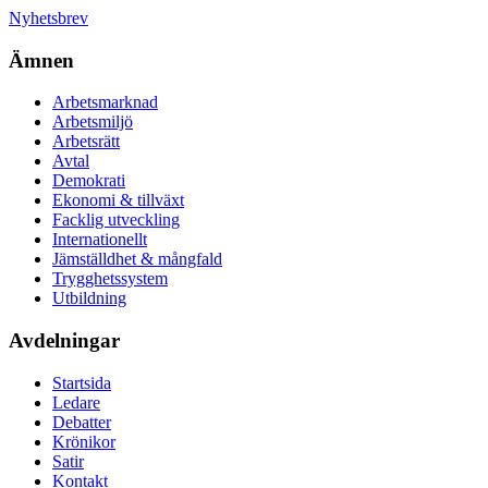
Nyhetsbrev
Ämnen
Arbetsmarknad
Arbetsmiljö
Arbetsrätt
Avtal
Demokrati
Ekonomi & tillväxt
Facklig utveckling
Internationellt
Jämställdhet & mångfald
Trygghetssystem
Utbildning
Avdelningar
Startsida
Ledare
Debatter
Krönikor
Satir
Kontakt