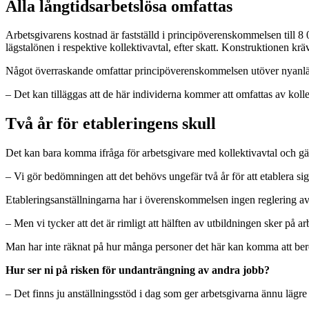
Alla långtidsarbetslösa omfattas
Arbetsgivarens kostnad är fastställd i principöverenskommelsen till 8 0
lägstalönen i respektive kollektivavtal, efter skatt. Konstruktionen kräv
Något överraskande omfattar principöverenskommelsen utöver nyanlända 
– Det kan tilläggas att de här individerna kommer att omfattas av kolle
Två år för etableringens skull
Det kan bara komma ifråga för arbetsgivare med kollektivavtal och gälle
– Vi gör bedömningen att det behövs ungefär två år för att etablera sig
Etableringsanställningarna har i överenskommelsen ingen reglering av 
– Men vi tycker att det är rimligt att hälften av utbildningen sker på ar
Man har inte räknat på hur många personer det här kan komma att beröra,
Hur ser ni på risken för undanträngning av andra jobb?
– Det finns ju anställningsstöd i dag som ger arbetsgivarna ännu lägr