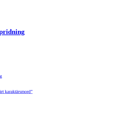
spridning
ng
ärt karaktärsmord”