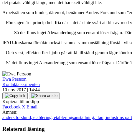
det pratats väldigt länge, men det har skett väldigt lite.
Arbetsrätten som hinder, däremot, benämner Anders Forslund som ”en
– Företagen är i princip helt fria där – det är inte svårt att blir av me
Så det finns inget Alexanderhugg som ensamt löser frågan. Därfö
IFAU-forskarna försökte också i samma sammanställning förstå i vilken
– Och visst, effekten fler i jobb går att få till stånd genom lägre löneko
– Så det finns inget Alexanderhugg som ensamt löser frågan. Därför är
Ewa Persson
Kontakta skribenten
10 nov 2017 | 14:44
Kopierat till urklipp
Facebook
X
Email
Ämnen:
anders forslund
,
etablering
,
etableringsanställning
,
ifau
,
industrins part
Relaterad läsning