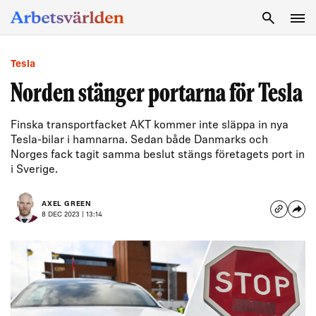
SÖK
Tesla
Norden stänger portarna för Tesla
Finska transportfacket AKT kommer inte släppa in nya
Tesla-bilar i hamnarna. Sedan både Danmarks och
Norges fack tagit samma beslut stängs företagets port in
i Sverige.
AXEL GREEN
8 DEC 2023 | 13:14