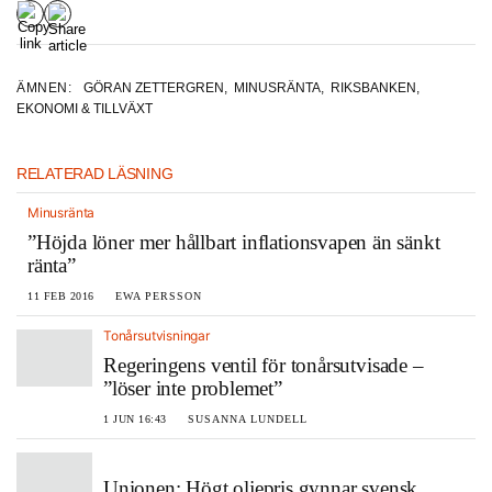
ÄMNEN:
GÖRAN ZETTERGREN
,
MINUSRÄNTA
,
RIKSBANKEN
,
EKONOMI & TILLVÄXT
RELATERAD LÄSNING
Minusränta
”Höjda löner mer hållbart inflationsvapen än sänkt
ränta”
11 FEB 2016
EWA PERSSON
Tonårsutvisningar
Regeringens ventil för tonårsutvisade –
”löser inte problemet”
1 JUN 16:43
SUSANNA LUNDELL
Unionen: Högt oljepris gynnar svensk