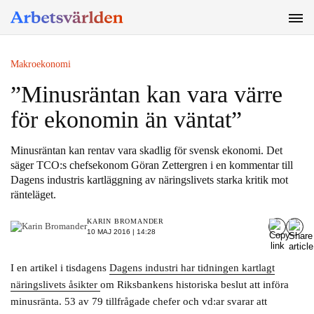
SÖK
Makroekonomi
”Minusräntan kan vara värre
för ekonomin än väntat”
Minusräntan kan rentav vara skadlig för svensk ekonomi. Det
säger TCO:s chefsekonom Göran Zettergren i en kommentar till
Dagens industris kartläggning av näringslivets starka kritik mot
ränteläget.
KARIN BROMANDER
10 MAJ 2016 | 14:28
I en artikel i tisdagens
Dagens industri har tidningen kartlagt
näringslivets åsikter
om Riksbankens historiska beslut att införa
minusränta. 53 av 79 tillfrågade chefer och vd:ar svarar att