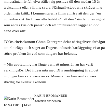
minusräntan är fel, elva ställer sig positiva till den medan 15 är
tveksamma eller vill inte svara. Näringslivstopparna skräder inte
orden i sin kritik. I kommentarerna finns att läsa att den ger ”en
uppenbar risk för finansiella bubblor”, att den ”sänder ut en signal
som andas kris och panik” och att ”minusräntan lägger en död
hand över allt”.
TCO:s chefsekonom Göran Zettergren delar näringslivets farhågor
om ränteläget och säger att Dagens industris kartläggning visar på
större problem än vad som tidigare har befarats.
– Min uppfattning har länge varit att minusräntan har varit
verkningslös. Det intressanta med DI:s rundringning är att det
möjligen kan vara värre än så. Minusräntan kan rent av vara
skadlig för svensk ekonomi.
KARIN BROMANDER
Kontakta skribenten
10 MAJ 2016 | 14:28