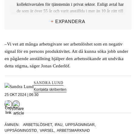
kollektivavtalen för tjänstemän i privat sektor. Enligt avtal har
de som är över 55 år och varit anställda i mer än 10 år rätt till
längre uppsägningstid. Det gick då att jämföra dem med
+
EXPANDERA
jämförbara individer för att isolera effekten av längre
uppsägningstid.
–Vi vet att många arbetsgivare ser arbetslöshet som en negativ
signal för en persons produktivitet. Att då kunna söka jobb under
en pågående anställning hjälper den arbetssökande att undvika
detta stigma, säger Jonas Cederlöf.
SANDRA LUND
Kontakta skribenten
25 OKT 2024 | 06:30
ÄMNEN:
ARBETSLÖSHET
,
IFAU
,
UPPSÄGNINGAR
,
UPPSÄGNINGSTID
,
VARSEL
,
ARBETSMARKNAD