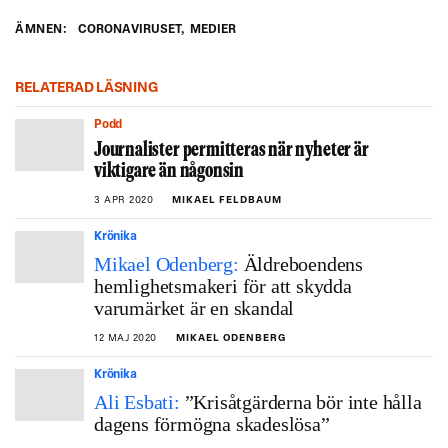
ÄMNEN:
CORONAVIRUSET
,
MEDIER
RELATERAD LÄSNING
Podd
Journalister permitteras när nyheter är
viktigare än någonsin
3 APR 2020
MIKAEL FELDBAUM
Krönika
Mikael Odenberg:
Äldreboendens
hemlighetsmakeri för att skydda
varumärket är en skandal
12 MAJ 2020
MIKAEL ODENBERG
Krönika
Ali Esbati:
”Krisåtgärderna bör inte hålla
dagens förmögna skadeslösa”