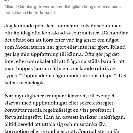
Mikael Odenberg skriver om medielogiken kring coronaviruset.
Foto: Naina Helén Jåma / TT
Jag lämnade politiken för mer än tolv år sedan men
blir än idag ofta kontaktad av journalister. Då handlar
det oftast om att höra efter vad jag anser om något
som Moderaterna har gjort eller inte har gjort. Ibland
ger jag min uppfattning till känna. Ofta gör jag det
inte, eftersom skälet till att frågorna ställs bara är att
man hoppas kunna sätta en braskande rubrik av
typen ”Toppmoderat sågar moderaternas utspel”. Det
kallas medielogik.
När myndigheter trampar i klaveret, till exempel
slarvar med upphandlingar eller sekretessregler,
kontaktar media regelmässigt en viss professor i
förvaltningsrätt. Han är, oavsett insikter i sakfrågan,
alltid beredd att uttala sig och misstänka jäv,
korruption eller grundlagsbrott. Journalisterna får