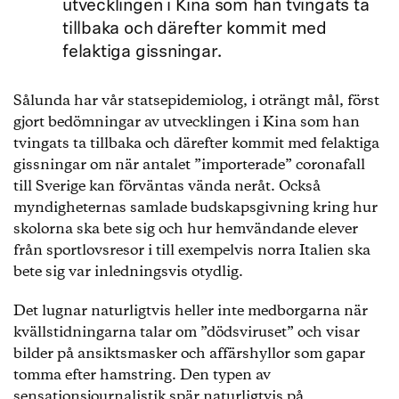
utvecklingen i Kina som han tvingats ta
tillbaka och därefter kommit med
felaktiga gissningar.
Sålunda har vår statsepidemiolog, i oträngt mål, först
gjort bedömningar av utvecklingen i Kina som han
tvingats ta tillbaka och därefter kommit med felaktiga
gissningar om när antalet ”importerade” coronafall
till Sverige kan förväntas vända neråt. Också
myndigheternas samlade budskapsgivning kring hur
skolorna ska bete sig och hur hemvändande elever
från sportlovsresor i till exempelvis norra Italien ska
bete sig var inledningsvis otydlig.
Det lugnar naturligtvis heller inte medborgarna när
kvällstidningarna talar om ”dödsviruset” och visar
bilder på ansiktsmasker och affärshyllor som gapar
tomma efter hamstring. Den typen av
sensationsjournalistik spär naturligtvis på