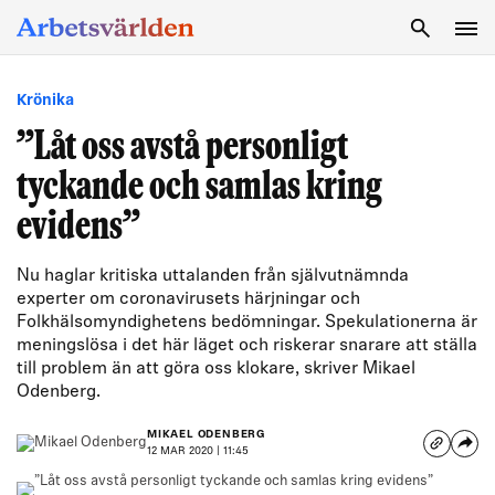
SÖK
Krönika
”Låt oss avstå personligt
tyckande och samlas kring
evidens”
Nu haglar kritiska uttalanden från självutnämnda
experter om coronavirusets härjningar och
Folkhälsomyndighetens bedömningar. Spekulationerna är
meningslösa i det här läget och riskerar snarare att ställa
till problem än att göra oss klokare, skriver Mikael
Odenberg.
MIKAEL ODENBERG
12 MAR 2020 | 11:45