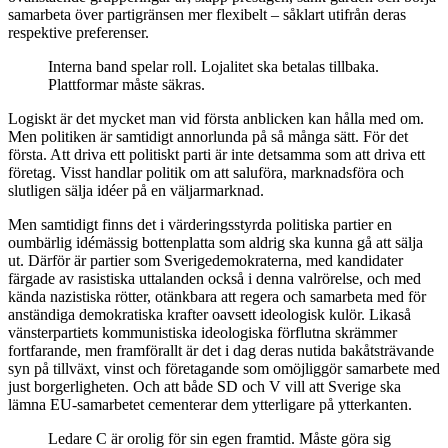
samarbeta över partigränsen mer flexibelt – såklart utifrån deras
respektive preferenser.
Interna band spelar roll. Lojalitet ska betalas tillbaka.
Plattformar måste säkras.
Logiskt är det mycket man vid första anblicken kan hålla med om.
Men politiken är samtidigt annorlunda på så många sätt. För det
första. Att driva ett politiskt parti är inte detsamma som att driva ett
företag. Visst handlar politik om att saluföra, marknadsföra och
slutligen sälja idéer på en väljarmarknad.
Men samtidigt finns det i värderingsstyrda politiska partier en
oumbärlig idémässig bottenplatta som aldrig ska kunna gå att sälja
ut. Därför är partier som Sverigedemokraterna, med kandidater
färgade av rasistiska uttalanden också i denna valrörelse, och med
kända nazistiska rötter, otänkbara att regera och samarbeta med för
anständiga demokratiska krafter oavsett ideologisk kulör. Likaså
vänsterpartiets kommunistiska ideologiska förflutna skrämmer
fortfarande, men framförallt är det i dag deras nutida bakåtsträvande
syn på tillväxt, vinst och företagande som omöjliggör samarbete med
just borgerligheten. Och att både SD och V vill att Sverige ska
lämna EU-samarbetet cementerar dem ytterligare på ytterkanten.
Ledare C är orolig för sin egen framtid. Måste göra sig