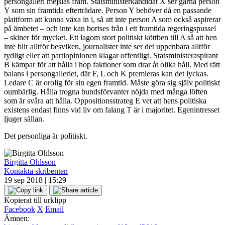
persongalleri mejslas fram. Statsministerkandidat X ser gärna person
Y som sin framtida efterträdare. Person Y behöver då en passande
plattform att kunna växa in i, så att inte person A som också aspirerar
på ämbetet – och inte kan bortses från i ett framtida regeringspussel
– skiner för mycket. Ett lagom stort politiskt köttben till A så att hen
inte blir alltför besviken, journalister inte ser det uppenbara alltför
tydligt eller att partiopinionen klagar offentligt. Statsministeraspirant
B kämpar för att hålla i hop faktioner som drar åt olika håll. Med rätt
balans i persongalleriet, där F, L och K premieras kan det lyckas.
Ledare C är orolig för sin egen framtid. Måste göra sig själv politiskt
oumbärlig. Hålla trogna bundsförvanter nöjda med många löften
som är svåra att hålla. Oppositionsstrateg E vet att hens politiska
existens endast finns vid liv om falang T är i majoritet. Egenintresset
ljuger sällan.
Det personliga är politiskt.
Birgitta Ohlsson
Kontakta skribenten
19 sep 2018 | 15:29
Kopierat till urklipp
Facebook
X
Email
Ämnen: