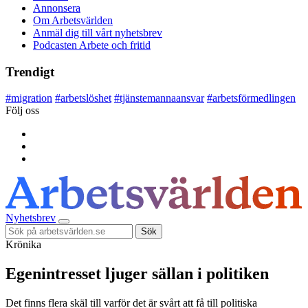
Annonsera
Om Arbetsvärlden
Anmäl dig till vårt nyhetsbrev
Podcasten Arbete och fritid
Trendigt
#
migration
#
arbetslöshet
#
tjänstemannaansvar
#
arbetsförmedlingen
Följ oss
Nyhetsbrev
Sök
Krönika
Egenintresset ljuger sällan i politiken
Det finns flera skäl till varför det är svårt att få till politiska