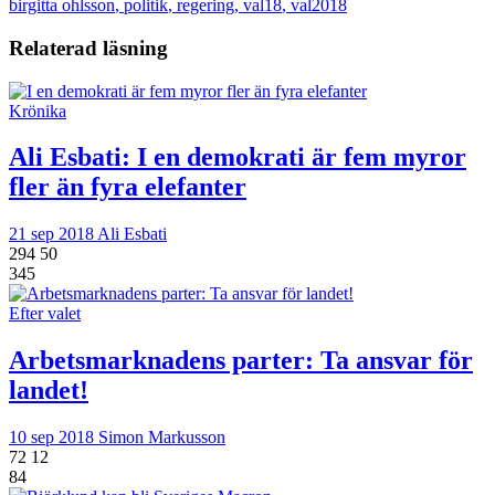
birgitta ohlsson
,
politik
,
regering
,
val18
,
val2018
Relaterad läsning
Krönika
Ali Esbati:
I en demokrati är fem myror
fler än fyra elefanter
21 sep 2018
Ali Esbati
294
50
345
Efter valet
Arbetsmarknadens parter: Ta ansvar för
landet!
10 sep 2018
Simon Markusson
72
12
84