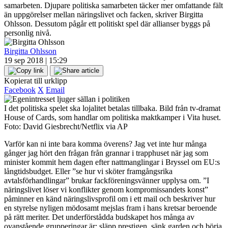
samarbeten. Djupare politiska samarbeten täcker mer omfattande fält
än uppgörelser mellan näringslivet och facken, skriver Birgitta
Ohlsson. Dessutom pågår ett politiskt spel där allianser byggs på
personlig nivå.
Birgitta Ohlsson
19 sep 2018 | 15:29
Kopierat till urklipp
Facebook
X
Email
I det politiska spelet ska lojalitet betalas tillbaka. Bild från tv-dramat
House of Cards, som handlar om politiska maktkamper i Vita huset.
Foto: David Giesbrecht/Netflix via AP
Varför kan ni inte bara komma överens? Jag vet inte hur många
gånger jag hört den frågan från grannar i trapphuset när jag som
minister kommit hem dagen efter nattmanglingar i Bryssel om EU:s
långtidsbudget. Eller ”se hur vi sköter framgångsrika
avtalsförhandlingar” brukar fackföreningsvänner upplysa om. ”I
näringslivet löser vi konflikter genom kompromissandets konst”
påminner en känd näringslivsprofil om i ett mail och beskriver hur
en styrelse nyligen mödosamt mejslas fram i hans kretsar beroende
på rätt meriter. Det underförstådda budskapet hos många av
ovanstående grupperingar är; släpp prestigen, sänk garden och börja