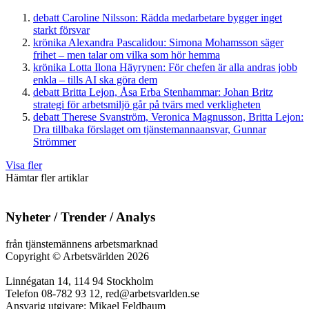
debatt
Caroline Nilsson:
Rädda medarbetare bygger inget
starkt försvar
krönika
Alexandra Pascalidou:
Simona Mohamsson säger
frihet – men talar om vilka som hör hemma
krönika
Lotta Ilona Häyrynen:
För chefen är alla andras jobb
enkla – tills AI ska göra dem
debatt
Britta Lejon, Åsa Erba Stenhammar:
Johan Britz
strategi för arbetsmiljö går på tvärs med verkligheten
debatt
Therese Svanström, Veronica Magnusson, Britta Lejon:
Dra tillbaka förslaget om tjänstemannaansvar, Gunnar
Strömmer
Visa fler
Hämtar fler artiklar
Nyheter / Trender / Analys
från tjänstemännens arbetsmarknad
Copyright
©
Arbetsvärlden 2026
Linnégatan 14, 114 94 Stockholm
Telefon 08-782 93 12, red@arbetsvarlden.se
Ansvarig utgivare: Mikael Feldbaum