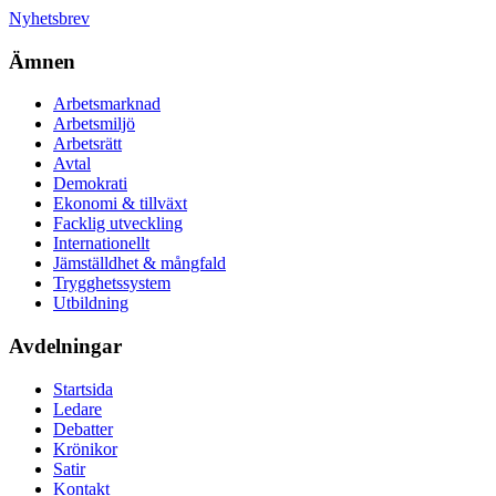
Nyhetsbrev
Ämnen
Arbetsmarknad
Arbetsmiljö
Arbetsrätt
Avtal
Demokrati
Ekonomi & tillväxt
Facklig utveckling
Internationellt
Jämställdhet & mångfald
Trygghetssystem
Utbildning
Avdelningar
Startsida
Ledare
Debatter
Krönikor
Satir
Kontakt