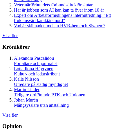
Veterinärförbundets förbundsdirektör slutar
Här är jobben som AI kan kan ta över inom 10 år
Expert om Arbetsförmedlingens internutredning: ”Ett
fruktansvärt karaktärsmord”
Vad är skillnaden mellan HVB-hem och Sis-hem?
Visa fler
Krönikörer
Alexandra Pascalidou
Författare och journalist
Lotta Ilona Häyrynen
Kultur- och ledarskribent
Kalle Nilsson
Utredare på statlig myndighet
Martin Linder
Tidigare ordförande PTK och Unionen
Johan Murén
Mångsysslare utan anställning
Visa fler
Opinion