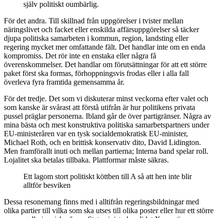
själv politiskt oumbärlig.
För det andra. Till skillnad från uppgörelser i tvister mellan
näringslivet och facket eller enskilda affärsuppgörelser så täcker
djupa politiska samarbeten i kommun, region, landsting eller
regering mycket mer omfattande fält. Det handlar inte om en enda
kompromiss. Det rör inte en enstaka eller några få
överenskommelser. Det handlar om förutsättningar för att ett större
paket först ska formas, förhoppningsvis frodas eller i alla fall
överleva fyra framtida gemensamma år.
För det tredje. Det som vi diskuterar minst veckorna efter valet och
som kanske är svårast att förstå utifrån är hur politikens privata
pussel präglar personerna. Ibland går de över partigränser. Några av
mina bästa och mest konstruktiva politiska samarbetspartners under
EU-ministeråren var en tysk socialdemokratisk EU-minister,
Michael Roth, och en brittisk konservativ dito, David Lidington.
Men framförallt inuti och mellan partierna; Interna band spelar roll.
Lojalitet ska betalas tillbaka. Plattformar måste säkras.
Ett lagom stort politiskt köttben till A så att hen inte blir
alltför besviken
Dessa resonemang finns med i alltifrån regeringsbildningar med
olika partier till vilka som ska utses till olika poster eller hur ett större