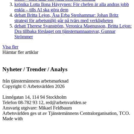
krönika
Lotta Ilona Häyrynen:
För chefen är alla andras jobb
enkla – tills AI ska göra dem
debatt
Britta Lejon, Åsa Erba Stenhammar:
Johan Britz
strategi för arbetsmiljö går på tvärs med verkligheten
debatt
Therese Svanström, Veronica Magnusson, Britta Lejon:
Dra tillbaka förslaget om tjänstemannaansvar, Gunnar
Strömmer
Visa fler
Hämtar fler artiklar
Nyheter / Trender / Analys
från tjänstemännens arbetsmarknad
Copyright
©
Arbetsvärlden 2026
Linnégatan 14, 114 94 Stockholm
Telefon 08-782 93 12, red@arbetsvarlden.se
Ansvarig utgivare: Mikael Feldbaum
Arbetsvärlden ges ut av Tjänstemännens Centralorganisation, TCO.
Made with