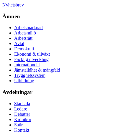
Nyhetsbrev
Ämnen
Arbetsmarknad
Arbetsmiljö
Arbetsrätt
Avtal
Demokrati
Ekonomi & tillväxt
Facklig utveckling
Internationellt
Jämställdhet & mångfald
Trygghetssystem
Utbildning
Avdelningar
Startsida
Ledare
Debatter
Krönikor
Satir
Kontakt