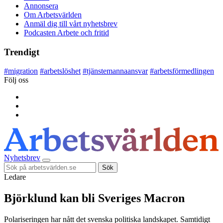
Annonsera
Om Arbetsvärlden
Anmäl dig till vårt nyhetsbrev
Podcasten Arbete och fritid
Trendigt
#
migration
#
arbetslöshet
#
tjänstemannaansvar
#
arbetsförmedlingen
Följ oss
Nyhetsbrev
Sök
Ledare
Björklund kan bli Sveriges Macron
Polariseringen har nått det svenska politiska landskapet. Samtidigt