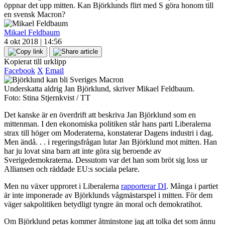
öppnar det upp mitten. Kan Björklunds flirt med S göra honom till
en svensk Macron?
Mikael Feldbaum
4 okt 2018 | 14:56
Kopierat till urklipp
Facebook
X
Email
Underskatta aldrig Jan Björklund, skriver Mikael Feldbaum.
Foto: Stina Stjernkvist / TT
Det kanske är en överdrift att beskriva Jan Björklund som en
mittenman. I den ekonomiska politiken står hans parti Liberalerna
strax till höger om Moderaterna, konstaterar Dagens industri i dag.
Men ändå. . . i regeringsfrågan lutar Jan Björklund mot mitten. Han
har ju lovat sina barn att inte göra sig beroende av
Sverigedemokraterna. Dessutom var det han som bröt sig loss ur
Alliansen och räddade EU:s sociala pelare.
Men nu växer upproret i Liberalerna
rapporterar DI
. Många i partiet
är inte imponerade av Björklunds vågmästarspel i mitten. För dem
väger sakpolitiken betydligt tyngre än moral och demokratihot.
Om Björklund petas kommer åtminstone jag att tolka det som ännu