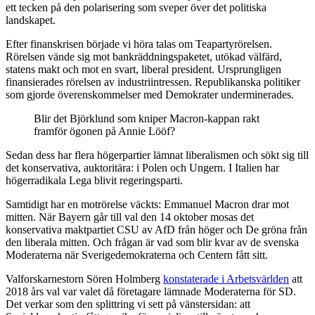
ett tecken på den polarisering som sveper över det politiska
landskapet.
Efter finanskrisen började vi höra talas om Teapartyrörelsen.
Rörelsen vände sig mot bankräddningspaketet, utökad välfärd,
statens makt och mot en svart, liberal president. Ursprungligen
finansierades rörelsen av industriintressen. Republikanska politiker
som gjorde överenskommelser med Demokrater underminerades.
Blir det Björklund som kniper Macron-kappan rakt
framför ögonen på Annie Lööf?
Sedan dess har flera högerpartier lämnat liberalismen och sökt sig till
det konservativa, auktoritära: i Polen och Ungern. I Italien har
högerradikala Lega blivit regeringsparti.
Samtidigt har en motrörelse väckts: Emmanuel Macron drar mot
mitten. När Bayern går till val den 14 oktober mosas det
konservativa maktpartiet CSU av AfD från höger och De gröna från
den liberala mitten. Och frågan är vad som blir kvar av de svenska
Moderaterna när Sverigedemokraterna och Centern fått sitt.
Valforskarnestorn Sören Holmberg
konstaterade i Arbetsvärlden
att
2018 års val var valet då företagare lämnade Moderaterna för SD.
Det verkar som den splittring vi sett på vänstersidan: att