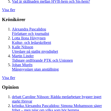
Vad är skillnaden mellan HVB-hem och Sis-hem?
Visa fler
Krönikörer
Alexandra Pascalidou
Författare och journalist
Lotta Ilona Häyrynen
Kultur- och ledarskribent
Kalle Nilsson
Utredare på statlig myndighet
Martin Linder
Tidigare ordförande PTK och Unionen
Johan Murén
Mångsysslare utan anställning
Visa fler
Opinion
debatt
Caroline Nilsson:
Rädda medarbetare bygger inget
starkt försvar
krönika
Alexandra Pascalidou:
Simona Mohamsson säger
frihet – men talar om vilka som hör hemma