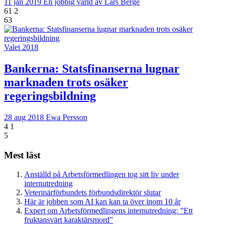
11 jan 2019
En jobbig värld av Lars Berge
61
2
63
Valet 2018
Bankerna: Statsfinanserna lugnar
marknaden trots osäker
regeringsbildning
28 aug 2018
Ewa Persson
4
1
5
Mest läst
Anställd på Arbetsförmedlingen tog sitt liv under
internutredning
Veterinärförbundets förbundsdirektör slutar
Här är jobben som AI kan kan ta över inom 10 år
Expert om Arbetsförmedlingens internutredning: ”Ett
fruktansvärt karaktärsmord”