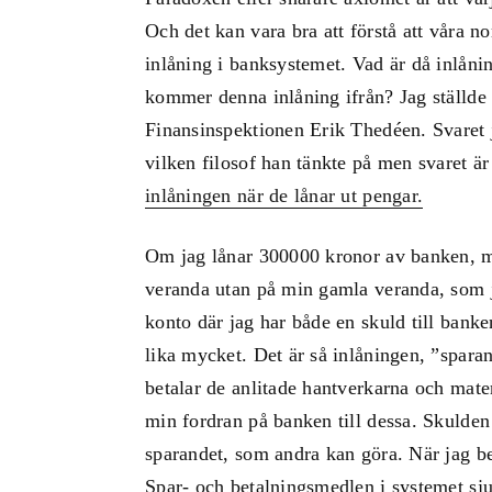
Och det kan vara bra att förstå att våra n
inlåning i banksystemet. Vad är då inlåni
kommer denna inlåning ifrån? Jag ställde 
Finansinspektionen Erik Thedéen. Svaret ja
vilken filosof han tänkte på men svaret ä
inlåningen när de lånar ut pengar.
Om jag lånar 300000 kronor av banken, mo
veranda utan på min gamla veranda, som ja
konto där jag har både en skuld till ban
lika mycket. Det är så inlåningen, ”spara
betalar de anlitade hantverkarna och mater
min fordran på banken till dessa. Skulden
sparandet, som andra kan göra. När jag be
Spar- och betalningsmedlen i systemet sju