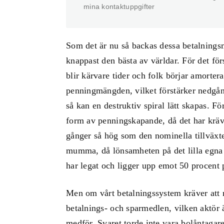
mina kontaktuppgifter
Som det är nu så backas dessa betalnings
knappast den bästa av världar. För det fö
blir kärvare tider och folk börjar amorter
penningmängden, vilket förstärker nedgån
så kan en destruktiv spiral lätt skapas. Fö
form av penningskapande, då det har krävt
gånger så hög som den nominella tillväxt
mumma, då lönsamheten på det lilla egna
har legat och ligger upp emot 50 procent 
Men om vårt betalningssystem kräver att 
betalnings- och sparmedlen, vilken aktör ä
medför. Svaret torde inte vara bolåntagar