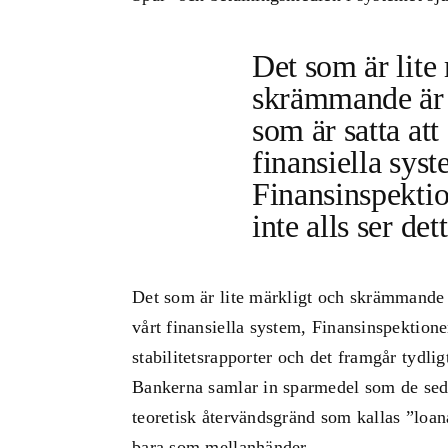
Det som är lite
skrämmande är a
som är satta att
finansiella syst
Finansinspekti
inte alls ser dett
Det som är lite märkligt och skrämmande är
vårt finansiella system, Finansinspektione
stabilitetsrapporter och det framgår tydli
Bankerna samlar in sparmedel som de seda
teoretisk återvändsgränd som kallas ”loa
bara som mellanhänder.