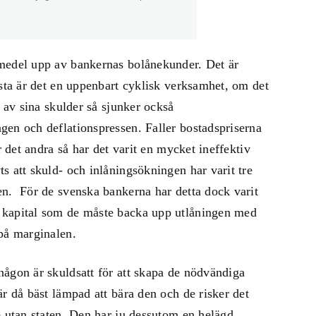
medel upp av bankernas bolånekunder. Det är
rsta är det en uppenbart cyklisk verksamhet, om det
a av sina skulder så sjunker också
gen och deflationspressen. Faller bostadspriserna
r det andra så har det varit en mycket ineffektiv
s att skuld- och inlåningsökningen har varit tre
en. För de svenska bankerna har detta dock varit
 kapital som de måste backa upp utlåningen med
på marginalen.
någon är skuldsatt för att skapa de nödvändiga
r då bäst lämpad att bära den och de risker det
e utan staten. Den har ju dessutom en helägd