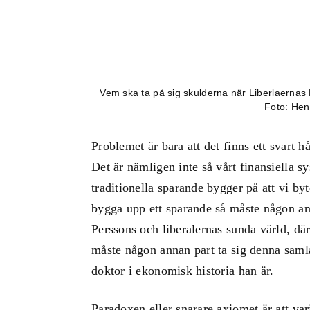
Vem ska ta på sig skulderna när Liberlaernas Ma
Foto: Hen
Problemet är bara att det finns ett svart h
Det är nämligen inte så vårt finansiella s
traditionella sparande bygger på att vi by
bygga upp ett sparande så måste någon anna
Perssons och liberalernas sunda värld, dä
måste någon annan part ta sig denna samla
doktor i ekonomisk historia han är.
Paradoxen eller snarare axiomet är att va