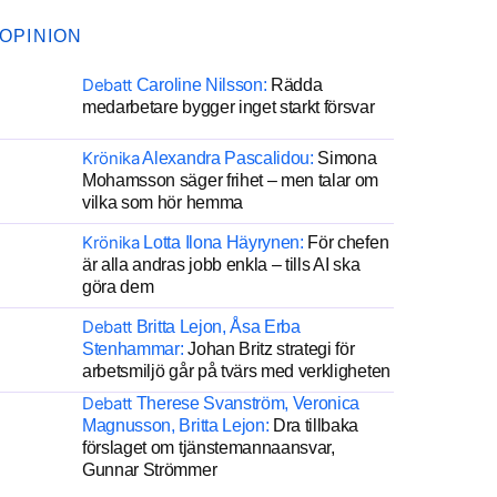
OPINION
Debatt
Caroline Nilsson:
Rädda
medarbetare bygger inget starkt försvar
Krönika
Alexandra Pascalidou:
Simona
Mohamsson säger frihet – men talar om
vilka som hör hemma
Krönika
Lotta Ilona Häyrynen:
För chefen
är alla andras jobb enkla – tills AI ska
göra dem
Debatt
Britta Lejon, Åsa Erba
Stenhammar:
Johan Britz strategi för
arbetsmiljö går på tvärs med verkligheten
Debatt
Therese Svanström, Veronica
Magnusson, Britta Lejon:
Dra tillbaka
förslaget om tjänstemannaansvar,
Gunnar Strömmer