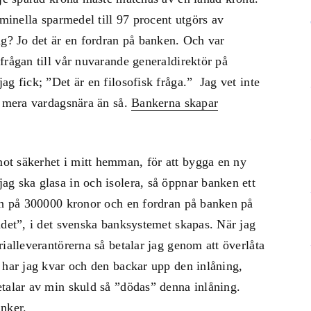
ominella sparmedel till 97 procent utgörs av
ng? Jo det är en fordran på banken. Och var
frågan till vår nuvarande generaldirektör på
g fick; ”Det är en filosofisk fråga.” Jag vet inte
r mera vardagsnära än så.
Bankerna skapar
t säkerhet i mitt hemman, för att bygga en ny
g ska glasa in och isolera, så öppnar banken ett
ken på 300000 kronor och en fordran på banken på
ndet”, i det svenska banksystemet skapas. När jag
ialleverantörerna så betalar jag genom att överlåta
 har jag kvar och den backar upp den inlåning,
talar av min skuld så ”dödas” denna inlåning.
nker.