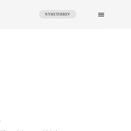
NYHETSBREV
SÖK
å