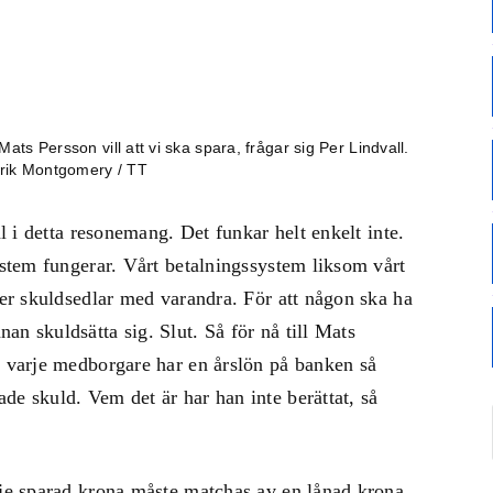
ts Persson vill att vi ska spara, frågar sig Per Lindvall.
rik Montgomery / TT
ål i detta resonemang. Det funkar helt enkelt inte.
ystem fungerar. Vårt betalningssystem liksom vårt
ter skuldsedlar med varandra. För att någon ska ha
n skuldsätta sig. Slut. Så för nå till Mats
r varje medborgare har en årslön på banken så
de skuld. Vem det är har han inte berättat, så
rje sparad krona måste matchas av en lånad krona.