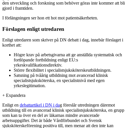
den utveckling och forskning som behöver göras inte kommer att bli
gjord i framtiden.
I förlängningen ser hon ett hot mot patientsäkerheten.
Förslagen enligt utredaren
Enligt utredaren som skriver på DN debatt i dag, innebär förslaget i
korthet att:
Högre krav på arbetsgivarna att ge anställda systematisk och
fortlöpande fortbildning enligt EU:s
yrkeskvalifikationsdirektiv.
Större flexibilitet i specialistsjuksköterskeutbildningen.
Satsning på tvåårig utbildning mot avancerad klinisk
specialistsjuksköterska, en specialistnivå med egen
yrkeslegitimation.
+
Expandera
Enligt en
debattartikel i DN i da
g föreslår utredningen däremot
utbildning till en avancerad klinisk specialistsjuksköterska, en grupp
som kan ta över en del av läkarnas mindre avancerade
arbetsuppgifter. Det är både Vårdförbundet och Svensk
sjuksköterskeförening positiva till, men menar att den inte kan