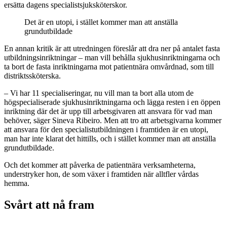
ersätta dagens specialistsjuksköterskor.
Det är en utopi, i stället kommer man att anställa
grundutbildade
En annan kritik är att utredningen föreslår att dra ner på antalet fasta
utbildningsinriktningar – man vill behålla sjukhusinriktningarna och
ta bort de fasta inriktningarna mot patientnära omvårdnad, som till
distriktssköterska.
– Vi har 11 specialiseringar, nu vill man ta bort alla utom de
högspecialiserade sjukhusinriktningarna och lägga resten i en öppen
inriktning där det är upp till arbetsgivaren att ansvara för vad man
behöver, säger Sineva Ribeiro. Men att tro att arbetsgivarna kommer
att ansvara för den specialistutbildningen i framtiden är en utopi,
man har inte klarat det hittills, och i stället kommer man att anställa
grundutbildade.
Och det kommer att påverka de patientnära verksamheterna,
understryker hon, de som växer i framtiden när alltfler vårdas
hemma.
Svårt att nå fram