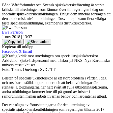
Både Vårdförbundet och Svensk sjuksköterskeförening är starkt
kritiska till utredningen som lämnas över till regeringen i dag om
specialistsjuksköterskeutbildningen. Enligt dem innebär förslagen att
den akademisk nivå i utbildningen försvinner, liksom flera viktiga
fasta specialistinriktningar, exempelvis distriktssköterska.
Ewa Persson
1 nov 2018 | 13:37
Kopierat till urklipp
Facebook
X
Email
Arkivbild. Sjukvårdspersonal med träskor på NKS, Nya Karolinska
universitetssjukhuset .
Foto: Tomas Oneborg / SvD / TT
Bristen på specialsjuksköterskor är ett stort problem i vården i dag,
och orsakar inställda operationer och att hela avdelningar får
stängas. Utbildningarna har haft svårt att fylla utbildningsplatserna,
andra utbildningar kommer inte till på grund av brister i
samordningen mellan arbetsgivarnas behov och lärosätenas utbud.
Det var några av förutsättningarna för den utredning av
specialistsjuksköterskeutbildningen som regeringen tillsatte 2017,