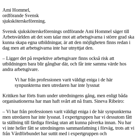
Ami Hommel,
ordförande Svensk
sjuksköterskeförening.
Svensk sjuksköterskeförenings ordförande Ami Hommel säger till
Arbetsvärlden att det som talar mot att arbetsgivarna i större grad ska
kunna skapa egna utbildningar, är att den möjligheten finns redan i
dag men att arbetsgivarna inte har utnyttjat den.
– Ligger det på respektive arbetsgivare finns också risk att
utbildningen bara blir gångbar där, och får inte samma värde hos
andra arbetsgivare.
Vi har från professionen varit väldigt eniga i de här
synpunkterna men utredaren har inte lyssnat
Kritiken har förts fram under utredningens gång, men enligt båda
organisationerna har man haft svårt att nå fram. Sineva Ribeiro:
– Vi har från professionen varit väldigt eniga i de här synpunkterna
men utredaren har inte lyssnat. I expertgruppen har vi dessutom fått
ta ställning till färdiga förslag utan att kunna påverka innan. Nu har
vi inte heller fått se utredningens sammanfattning i förväg, trots att vi
från Vårdförbundet har suttit med i expertgruppen och