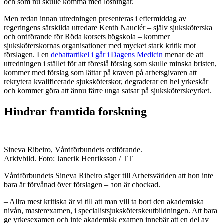
och som nu skulle komma med lösningar.
Men redan innan utredningen presenteras i eftermiddag av
regeringens särskilda utredare Kenth Nauclér – själv sjuksköterska
och ordförande för Röda korsets högskola – kommer
sjuksköterskornas organisationer med mycket stark kritik mot
förslagen. I en
debattartikel i går i Dagens Medicin
menar de att
utredningen i stället för att föreslå förslag som skulle minska bristen,
kommer med förslag som lättar på kraven på arbetsgivaren att
rekrytera kvalificerade sjuksköterskor, degraderar en hel yrkeskår
och kommer göra att ännu färre unga satsar på sjuksköterskeyrket.
Hindrar framtida forskning
Sineva Ribeiro, Vårdförbundets ordförande.
Arkivbild. Foto: Janerik Henriksson / TT
Vårdförbundets Sineva Ribeiro säger till Arbetsvärlden att hon inte
bara är förvånad över förslagen – hon är chockad.
– Allra mest kritiska är vi till att man vill ta bort den akademiska
nivån, masterexamen, i specialistsjuksköterskeutbildningen. Att bara
ge yrkesexamen och inte akademisk examen innebär att en del av