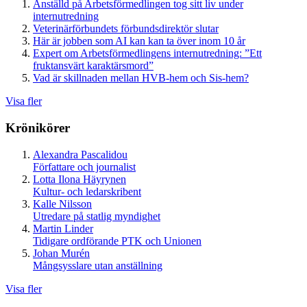
Anställd på Arbetsförmedlingen tog sitt liv under
internutredning
Veterinärförbundets förbundsdirektör slutar
Här är jobben som AI kan kan ta över inom 10 år
Expert om Arbetsförmedlingens internutredning: ”Ett
fruktansvärt karaktärsmord”
Vad är skillnaden mellan HVB-hem och Sis-hem?
Visa fler
Krönikörer
Alexandra Pascalidou
Författare och journalist
Lotta Ilona Häyrynen
Kultur- och ledarskribent
Kalle Nilsson
Utredare på statlig myndighet
Martin Linder
Tidigare ordförande PTK och Unionen
Johan Murén
Mångsysslare utan anställning
Visa fler