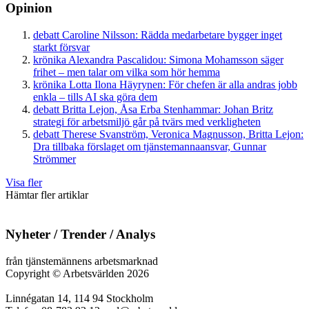
Opinion
debatt
Caroline Nilsson:
Rädda medarbetare bygger inget
starkt försvar
krönika
Alexandra Pascalidou:
Simona Mohamsson säger
frihet – men talar om vilka som hör hemma
krönika
Lotta Ilona Häyrynen:
För chefen är alla andras jobb
enkla – tills AI ska göra dem
debatt
Britta Lejon, Åsa Erba Stenhammar:
Johan Britz
strategi för arbetsmiljö går på tvärs med verkligheten
debatt
Therese Svanström, Veronica Magnusson, Britta Lejon:
Dra tillbaka förslaget om tjänstemannaansvar, Gunnar
Strömmer
Visa fler
Hämtar fler artiklar
Nyheter / Trender / Analys
från tjänstemännens arbetsmarknad
Copyright
©
Arbetsvärlden 2026
Linnégatan 14, 114 94 Stockholm