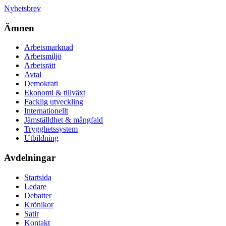
Nyhetsbrev
Ämnen
Arbetsmarknad
Arbetsmiljö
Arbetsrätt
Avtal
Demokrati
Ekonomi & tillväxt
Facklig utveckling
Internationellt
Jämställdhet & mångfald
Trygghetssystem
Utbildning
Avdelningar
Startsida
Ledare
Debatter
Krönikor
Satir
Kontakt