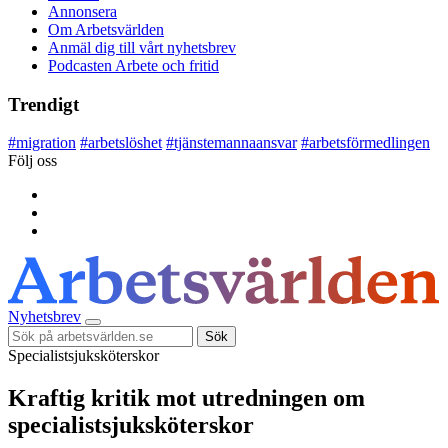
Annonsera
Om Arbetsvärlden
Anmäl dig till vårt nyhetsbrev
Podcasten Arbete och fritid
Trendigt
#
migration
#
arbetslöshet
#
tjänstemannaansvar
#
arbetsförmedlingen
Följ oss
Nyhetsbrev
Sök
Specialistsjuksköterskor
Kraftig kritik mot utredningen om
specialistsjuksköterskor