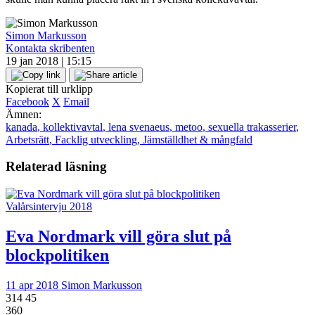
Simon Markusson
Kontakta skribenten
19 jan 2018 | 15:15
Kopierat till urklipp
Facebook
X
Email
Ämnen:
kanada
,
kollektivavtal
,
lena svenaeus
,
metoo
,
sexuella trakasserier
,
Arbetsrätt
,
Facklig utveckling
,
Jämställdhet & mångfald
Relaterad läsning
Valårsintervju 2018
Eva Nordmark vill göra slut på
blockpolitiken
11 apr 2018
Simon Markusson
314
45
360