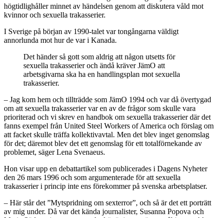
högtidlighåller minnet av händelsen genom att diskutera våld mot
kvinnor och sexuella trakasserier.
I Sverige på början av 1990-talet var tongångarna väldigt
annorlunda mot hur de var i Kanada.
Det händer så gott som aldrig att någon utsetts för
sexuella trakasserier och ändå kräver JämO att
arbetsgivarna ska ha en handlingsplan mot sexuella
trakasserier.
– Jag kom hem och tillträdde som JämO 1994 och var då övertygad
om att sexuella trakasserier var en av de frågor som skulle vara
prioriterad och vi skrev en handbok om sexuella trakasserier där det
fanns exempel från United Steel Workers of America och förslag om
att facket skulle träffa kollektivavtal. Men det blev inget genomslag
för det; däremot blev det ett genomslag för ett totalförnekande av
problemet, säger Lena Svenaeus.
Hon visar upp en debattartikel som publicerades i Dagens Nyheter
den 26 mars 1996 och som argumenterade för att sexuella
trakasserier i princip inte ens förekommer på svenska arbetsplatser.
– Här står det ”Mytspridning om sexterror”, och så är det ett porträtt
av mig under. Då var det kända journalister, Susanna Popova och