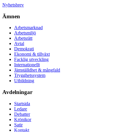
Nyhetsbrev
Ämnen
Arbetsmarknad
Arbetsmiljö
Arbetsrätt
Avtal
Demokrati
Ekonomi & tillväxt
Facklig utveckling
Internationellt
Jämställdhet & mångfald
Trygghetssystem
Utbildning
Avdelningar
Startsida
Ledare
Debatter
Krönikor
Satir
Kontakt