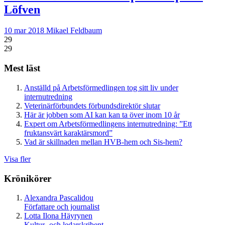
Löfven
10 mar 2018
Mikael Feldbaum
29
29
Mest läst
Anställd på Arbetsförmedlingen tog sitt liv under
internutredning
Veterinärförbundets förbundsdirektör slutar
Här är jobben som AI kan kan ta över inom 10 år
Expert om Arbetsförmedlingens internutredning: ”Ett
fruktansvärt karaktärsmord”
Vad är skillnaden mellan HVB-hem och Sis-hem?
Visa fler
Krönikörer
Alexandra Pascalidou
Författare och journalist
Lotta Ilona Häyrynen
Kultur- och ledarskribent