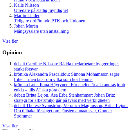
Kalle Nilsson
Utredare på statlig myndighet
Martin Linder
Tidigare ordförande PTK och Unionen
Johan Murén
Mångsysslare utan anställning
Visa fler
Opinion
debatt
Caroline Nilsson:
Rädda medarbetare bygger inget
starkt försvar
krönika
Alexandra Pascalidou:
Simona Mohamsson säger
frihet – men talar om vilka som hör hemma
krönika
Lotta Ilona Häyrynen:
För chefen är alla andras jobb
enkla – tills AI ska göra dem
debatt
Britta Lejon, Åsa Erba Stenhammar:
Johan Britz
strategi för arbetsmiljö går på tvärs med verkligheten
debatt
Therese Svanström, Veronica Magnusson, Britta Lejon:
Dra tillbaka förslaget om tjänstemannaansvar, Gunnar
Strömmer
Visa fler