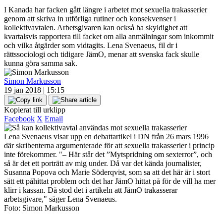
I Kanada har facken gått längre i arbetet mot sexuella trakasserier
genom att skriva in utförliga rutiner och konsekvenser i
kollektivavtalen. Arbetsgivaren kan också ha skyldighet att
kvartalsvis rapportera till facket om alla anmälningar som inkommit
och vilka åtgärder som vidtagits. Lena Svenaeus, fil dr i
rättssociologi och tidigare JämO, menar att svenska fack skulle
kunna göra samma sak.
Simon Markusson
19 jan 2018 | 15:15
Kopierat till urklipp
Facebook
X
Email
Lena Svenaeus visar upp en debattartikel i DN från 26 mars 1996
där skribenterna argumenterade för att sexuella trakasserier i princip
inte förekommer. "– Här står det ”Mytspridning om sexterror”, och
så är det ett porträtt av mig under. Då var det kända journalister,
Susanna Popova och Marie Söderqvist, som sa att det här är i stort
sätt ett påhittat problem och det har JämO hittat på för de vill ha mer
klirr i kassan. Då stod det i artikeln att JämO trakasserar
arbetsgivare," säger Lena Svenaeus.
Foto: Simon Markusson