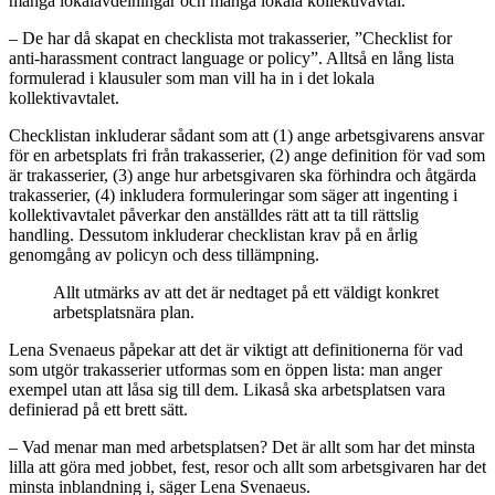
många lokalavdelningar och många lokala kollektivavtal.
– De har då skapat en checklista mot trakasserier, ”Checklist for
anti-harassment contract language or policy”. Alltså en lång lista
formulerad i klausuler som man vill ha in i det lokala
kollektivavtalet.
Checklistan inkluderar sådant som att (1) ange arbetsgivarens ansvar
för en arbetsplats fri från trakasserier, (2) ange definition för vad som
är trakasserier, (3) ange hur arbetsgivaren ska förhindra och åtgärda
trakasserier, (4) inkludera formuleringar som säger att ingenting i
kollektivavtalet påverkar den anställdes rätt att ta till rättslig
handling. Dessutom inkluderar checklistan krav på en årlig
genomgång av policyn och dess tillämpning.
Allt utmärks av att det är nedtaget på ett väldigt konkret
arbetsplatsnära plan.
Lena Svenaeus påpekar att det är viktigt att definitionerna för vad
som utgör trakasserier utformas som en öppen lista: man anger
exempel utan att låsa sig till dem. Likaså ska arbetsplatsen vara
definierad på ett brett sätt.
– Vad menar man med arbetsplatsen? Det är allt som har det minsta
lilla att göra med jobbet, fest, resor och allt som arbetsgivaren har det
minsta inblandning i, säger Lena Svenaeus.