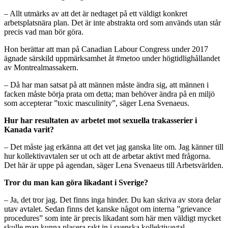
– Allt utmärks av att det är nedtaget på ett väldigt konkret
arbetsplatsnära plan. Det är inte abstrakta ord som används utan står
precis vad man bör göra.
Hon berättar att man på Canadian Labour Congress under 2017
ägnade särskild uppmärksamhet åt #metoo under högtidlighållandet
av Montrealmassakern.
– Då har man satsat på att männen måste ändra sig, att männen i
facken måste börja prata om detta; man behöver ändra på en miljö
som accepterar ”toxic masculinity”, säger Lena Svenaeus.
Hur har resultaten av arbetet mot sexuella trakasserier i
Kanada varit?
– Det måste jag erkänna att det vet jag ganska lite om. Jag känner till
hur kollektivavtalen ser ut och att de arbetar aktivt med frågorna.
Det här är uppe på agendan, säger Lena Svenaeus till Arbetsvärlden.
Tror du man kan göra likadant i Sverige?
– Ja, det tror jag. Det finns inga hinder. Du kan skriva av stora delar
utav avtalet. Sedan finns det kanske något om interna ”grievance
procedures” som inte är precis likadant som här men väldigt mycket
skulle man kunna placera rakt in i svenska kollektivavtal.