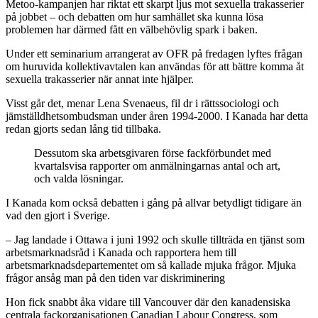
Metoo-kampanjen har riktat ett skarpt ljus mot sexuella trakasserier
på jobbet – och debatten om hur samhället ska kunna lösa
problemen har därmed fått en välbehövlig spark i baken.
Under ett seminarium arrangerat av OFR på fredagen lyftes frågan
om huruvida kollektivavtalen kan användas för att bättre komma åt
sexuella trakasserier när annat inte hjälper.
Visst går det, menar Lena Svenaeus, fil dr i rättssociologi och
jämställdhetsombudsman under åren 1994-2000. I Kanada har detta
redan gjorts sedan lång tid tillbaka.
Dessutom ska arbetsgivaren förse fackförbundet med
kvartalsvisa rapporter om anmälningarnas antal och art,
och valda lösningar.
I Kanada kom också debatten i gång på allvar betydligt tidigare än
vad den gjort i Sverige.
– Jag landade i Ottawa i juni 1992 och skulle tillträda en tjänst som
arbetsmarknadsråd i Kanada och rapportera hem till
arbetsmarknadsdepartementet om så kallade mjuka frågor. Mjuka
frågor ansåg man på den tiden var diskriminering
Hon fick snabbt åka vidare till Vancouver där den kanadensiska
centrala fackorganisationen Canadian Labour Congress, som