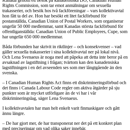
Kanada genom ett besök på kanadensiska DO, Canadian Human
Rights Commission, som tar emot anmälningar om sexuella
trakasserier, och besök hos två fackföreningar – vars kollektivavtal
hon fått ta del av. Hon har besökt ett litet fackförbund för
postanställda, Canadian Union of Postal Workers, som organiserar
ungefär 50 000 medlemmar, samt Kanadas största fackförbund för
offentliganställda: Canadian Union of Public Employees, Cupe, som
har ungefär 650 000 medlemmar.
Båda förbunden har skrivit in riktlinjer – och konsekvenser – vad
gäller sexuella trakasserier i sina kollektivavtal ner på lokal nivå.
Och Lena Svenaeus är noga med att påpeka att detta inte beror på en
avsaknad av lagstiftning i frågan; tvärtom kan den kanadensiska
lagstiftningen i en del avseenden ses som mer långtgående än den
svenska.
– I Canadian Human Rights Act finns ett diskrimineringsförbud och
det finns i Canada Labour Code regler om aktiva åtgärder på sju
punkter som är mycket utförligare än de vi har i vår
diskrimineringslag, säger Lena Svenaeus.
I kollektivavtalen har man helt enkelt varit finmaskigare och gått
ännu längre.
– De har gjort mer, de har transponerat ner det på ett konkret plan
med preciseringar om vad olika saker innebär.