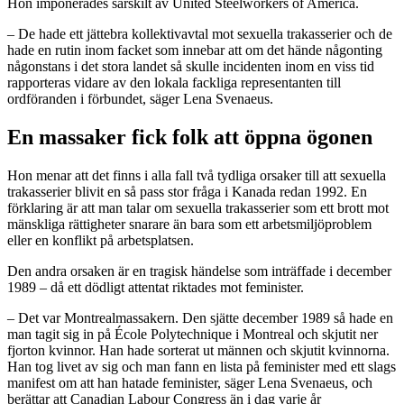
Hon imponerades särskilt av United Steelworkers of America.
– De hade ett jättebra kollektivavtal mot sexuella trakasserier och de
hade en rutin inom facket som innebar att om det hände någonting
någonstans i det stora landet så skulle incidenten inom en viss tid
rapporteras vidare av den lokala fackliga representanten till
ordföranden i förbundet, säger Lena Svenaeus.
En massaker fick folk att öppna ögonen
Hon menar att det finns i alla fall två tydliga orsaker till att sexuella
trakasserier blivit en så pass stor fråga i Kanada redan 1992. En
förklaring är att man talar om sexuella trakasserier som ett brott mot
mänskliga rättigheter snarare än bara som ett arbetsmiljöproblem
eller en konflikt på arbetsplatsen.
Den andra orsaken är en tragisk händelse som inträffade i december
1989 – då ett dödligt attentat riktades mot feminister.
– Det var Montrealmassakern. Den sjätte december 1989 så hade en
man tagit sig in på École Polytechnique i Montreal och skjutit ner
fjorton kvinnor. Han hade sorterat ut männen och skjutit kvinnorna.
Han tog livet av sig och man fann en lista på feminister med ett slags
manifest om att han hatade feminister, säger Lena Svenaeus, och
berättar att Canadian Labour Congress än i dag varje år