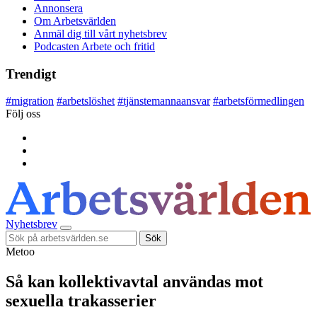
Annonsera
Om Arbetsvärlden
Anmäl dig till vårt nyhetsbrev
Podcasten Arbete och fritid
Trendigt
#
migration
#
arbetslöshet
#
tjänstemannaansvar
#
arbetsförmedlingen
Följ oss
Nyhetsbrev
Sök
Metoo
Så kan kollektivavtal användas mot
sexuella trakasserier