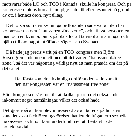
motsvarar både LO och TCO i Kanada, skulle ha kongress. Och på
kongressen minns hon att hon piggnade till efter resandet på grund
av ett, i hennes öron, nytt tilltag.
– Det första som den kvinnliga ordföranden sade var att den här
kongressen var en ”harassment-free zone”, och att två personer, en
man och en kvinna, fanns på plats för att ta emot anmälningar och
hjälpa till om något inträffade, säger Lena Svenaeus.
– Då hade jag precis varit på en TCO-kongress men Björn
Rosengren hade inte inlett med att det var en ”harassment-free
zone”, så det var någonting väldigt nytt att man pratade om det på
det sättet.
Det första som den kvinnliga ordföranden sade var att
den här kongressen var en ”harassment-free zone”
Efter kongressen såg hon till att kolla upp om det också hade
inkommit några anmälningar, vilket det också hade.
Det gjorde så att hon blev intresserad av att ta reda på hur den
kanadensiska fackföreningsrörelsen hanterade frågan om sexuella
trakasserier och hon kom underfund med att flertalet hade
kollektivavtal.