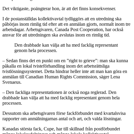
Det viktigaste, poängterar hon, är att det finns konsekvenser.
I de postanställdas kollektivavtal tydliggörs att en utredning ska
påbörjas inom rimlig tid efter att en anmälan gjorts, normalt inom tre
arbetsdagar. Arbetsgivaren, Canada Post Cooperation, har också
ansvar för att utredningen ska avslutas inom en rimlig tid.
Den drabbade kan välja att ha med facklig representant
genom hela processen.
– Sedan finns det en punkt om en ”right to grieve”: man ska kunna
påkalla en lokal tvisteförhandling inom det arbetsrättsliga
tvistlösningssystemet. Detta hindrar heller inte att man kan göra en
anmälan till Canadian Human Rights Commission, säger Lena
Svenaeus.
– Den fackliga representationen är också noga reglerad. Den
drabbade kan välja att ha med facklig representant genom hela
processen.
Dessutom ska arbetsgivaren förse fackförbundet med kvartalsvisa
rapporter om anmälningarnas antal och art, och valda lösningar.
Kanadas största fack, Cupe, har till skillnad från postförbundet