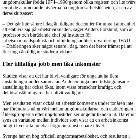
ungdomskullar födda 1974–1990 genom olika register, och lite tvärs
emot de alarmerande nivåerna på ungdomsarbetslösheten, är en av
deras slutsatser:
– Det går inte sämre i dag än tidigare decennier för unga i allmänhet
att etablera sig på arbetsmarknaden, säger Anders Forslund, som är
professor och biträdande chef på Institutet för
arbetsmarknadspolitisk och utbildningspolitisk utvärdering, IFAU.
– Etableringen sker något senare i dag, men det beror främst på att
fler unga än tidigare studerar vidare.
Fler tillfälliga jobb men lika inkomster
Studien visar att det har blivit vanligare för unga att ha flera
anställningar under samma år. Andelen unga med tidsbegränsade
anställning har också ökat, inom vissa branscher kraftigt, och
deltidsanställningarna har blivit vanligare.
Men resultaten visar också att arbetsinkomsterna under tonåren inte
har förändrats nämnvärt mellan ungdomskullarna, och etableringen i
åldersgrupperna efter ungdomstiden ser ungefär likadan ut. Däremot
syns en variation mellan individer som visar att en arbetsinkomst
tidigt i livet ofta innebär högre inkomst senare i livet.
Sverige har en hög officiell ungdomsarbetslöshet, och resultaten i