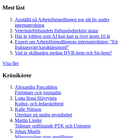
Mest läst
Anställd på Arbetsförmedlingen tog sitt liv under
internutredning
Veterinärförbundets förbundsdirektör slutar
Här är jobben som AI kan kan ta över inom 10 år
Expert om Arbetsförmedlingens internutredning: ”Ett
fruktansvärt karaktärsmord”
Vad är skillnaden mellan HVB-hem och Sis-hem?
Visa fler
Krönikörer
Alexandra Pascalidou
Författare och journalist
Lotta Ilona Häyrynen
Kultur- och ledarskribent
Kalle Nilsson
Utredare på statlig myndighet
Martin Linder
Tidigare ordförande PTK och Unionen
Johan Murén
Mångsysslare utan anställning