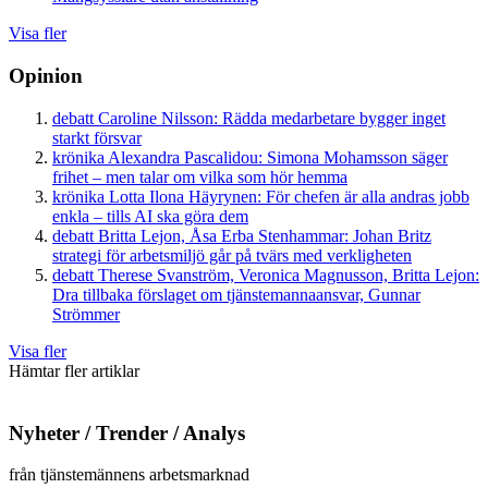
Visa fler
Opinion
debatt
Caroline Nilsson:
Rädda medarbetare bygger inget
starkt försvar
krönika
Alexandra Pascalidou:
Simona Mohamsson säger
frihet – men talar om vilka som hör hemma
krönika
Lotta Ilona Häyrynen:
För chefen är alla andras jobb
enkla – tills AI ska göra dem
debatt
Britta Lejon, Åsa Erba Stenhammar:
Johan Britz
strategi för arbetsmiljö går på tvärs med verkligheten
debatt
Therese Svanström, Veronica Magnusson, Britta Lejon:
Dra tillbaka förslaget om tjänstemannaansvar, Gunnar
Strömmer
Visa fler
Hämtar fler artiklar
Nyheter / Trender / Analys
från tjänstemännens arbetsmarknad