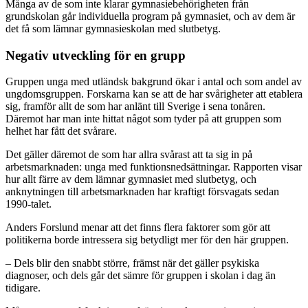
Många av de som inte klarar gymnasiebehörigheten från
grundskolan går individuella program på gymnasiet, och av dem är
det få som lämnar gymnasieskolan med slutbetyg.
Negativ utveckling för en grupp
Gruppen unga med utländsk bakgrund ökar i antal och som andel av
ungdomsgruppen. Forskarna kan se att de har svårigheter att etablera
sig, framför allt de som har anlänt till Sverige i sena tonåren.
Däremot har man inte hittat något som tyder på att gruppen som
helhet har fått det svårare.
Det gäller däremot de som har allra svårast att ta sig in på
arbetsmarknaden: unga med funktionsnedsättningar. Rapporten visar
hur allt färre av dem lämnar gymnasiet med slutbetyg, och
anknytningen till arbetsmarknaden har kraftigt försvagats sedan
1990-talet.
Anders Forslund menar att det finns flera faktorer som gör att
politikerna borde intressera sig betydligt mer för den här gruppen.
– Dels blir den snabbt större, främst när det gäller psykiska
diagnoser, och dels går det sämre för gruppen i skolan i dag än
tidigare.