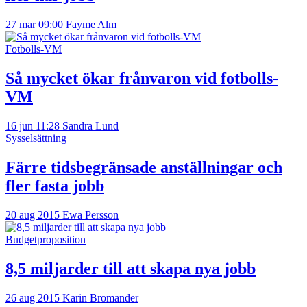
27 mar 09:00
Fayme Alm
Fotbolls-VM
Så mycket ökar frånvaron vid fotbolls-
VM
16 jun 11:28
Sandra Lund
Sysselsättning
Färre tidsbegränsade anställningar och
fler fasta jobb
20 aug 2015
Ewa Persson
Budgetproposition
8,5 miljarder till att skapa nya jobb
26 aug 2015
Karin Bromander