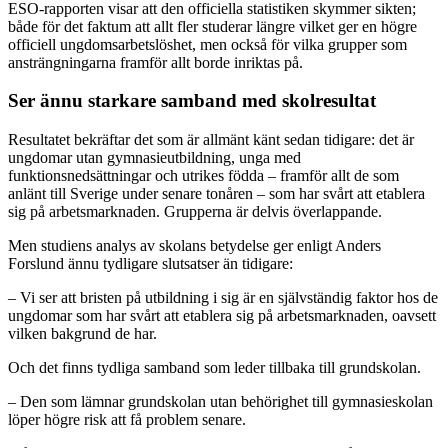
ESO-rapporten visar att den officiella statistiken skymmer sikten;
både för det faktum att allt fler studerar längre vilket ger en högre
officiell ungdomsarbetslöshet, men också för vilka grupper som
ansträngningarna framför allt borde inriktas på.
Ser ännu starkare samband med skolresultat
Resultatet bekräftar det som är allmänt känt sedan tidigare: det är
ungdomar utan gymnasieutbildning, unga med
funktionsnedsättningar och utrikes födda – framför allt de som
anlänt till Sverige under senare tonåren – som har svårt att etablera
sig på arbetsmarknaden. Grupperna är delvis överlappande.
Men studiens analys av skolans betydelse ger enligt Anders
Forslund ännu tydligare slutsatser än tidigare:
– Vi ser att bristen på utbildning i sig är en självständig faktor hos de
ungdomar som har svårt att etablera sig på arbetsmarknaden, oavsett
vilken bakgrund de har.
Och det finns tydliga samband som leder tillbaka till grundskolan.
– Den som lämnar grundskolan utan behörighet till gymnasieskolan
löper högre risk att få problem senare.