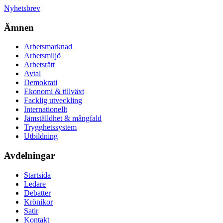
Nyhetsbrev
Ämnen
Arbetsmarknad
Arbetsmiljö
Arbetsrätt
Avtal
Demokrati
Ekonomi & tillväxt
Facklig utveckling
Internationellt
Jämställdhet & mångfald
Trygghetssystem
Utbildning
Avdelningar
Startsida
Ledare
Debatter
Krönikor
Satir
Kontakt