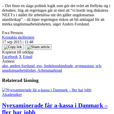
– Det finns en slags politisk logik som gör det svårt att förflytta sig i
debatten. Säg att regeringen går ut med att ”vi borde nog diskutera
NEET:s i stället för arbetslösa när det gäller ungdomarnas
utanförskap” – då löper regeringen risken att bli anklagad för att
mörka ungdomsarbetslösheten, säger Anders Forslund.
Ewa Persson
Kontakta skribenten
17 sep 2015 | 11:48
Kopierat till urklipp
Facebook
X
Email
Ämnen:
aku
,
anders forslund
,
eso
,
funktionshindrade
,
gymnasium
,
scb
,
ungdomsarbetslöshet
,
Arbetsmarknad
Relaterad läsning
Akademiker
Nyexaminerade får a-kassa i Danmark –
fler har jobb