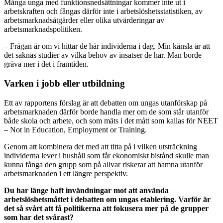
Många unga med funktionsnedsättningar kommer inte ut i
arbetskraften och fångas därför inte i arbetslöshetsstatistiken, av
arbetsmarknadsåtgärder eller olika utvärderingar av
arbetsmarknadspolitiken.
– Frågan är om vi hittar de här individerna i dag. Min känsla är att
det saknas studier av vilka behov av insatser de har. Man borde
gräva mer i det i framtiden.
Varken i jobb eller utbildning
Ett av rapportens förslag är att debatten om ungas utanförskap på
arbetsmarknaden därför borde handla mer om de som står utanför
både skola och arbete, och som mäts i det mått som kallas för NEET
– Not in Education, Employment or Training.
Genom att kombinera det med att titta på i vilken utsträckning
individerna lever i hushåll som får ekonomiskt bistånd skulle man
kunna fånga den grupp som på allvar riskerar att hamna utanför
arbetsmarknaden i ett längre perspektiv.
Du har länge haft invändningar mot att använda
arbetslöshetsmåttet i debatten om ungas etablering. Varför är
det så svårt att få politikerna att fokusera mer på de grupper
som har det svårast?