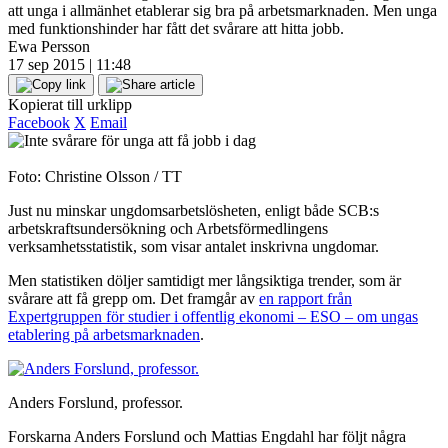
att unga i allmänhet etablerar sig bra på arbetsmarknaden. Men unga
med funktionshinder har fått det svårare att hitta jobb.
Ewa Persson
17 sep 2015 | 11:48
Kopierat till urklipp
Facebook
X
Email
Foto: Christine Olsson / TT
Just nu minskar ungdomsarbetslösheten, enligt både SCB:s
arbetskraftsundersökning och Arbetsförmedlingens
verksamhetsstatistik, som visar antalet inskrivna ungdomar.
Men statistiken döljer samtidigt mer långsiktiga trender, som är
svårare att få grepp om. Det framgår av
en rapport från
Expertgruppen för studier i offentlig ekonomi – ESO – om ungas
etablering på arbetsmarknaden
.
Anders Forslund, professor.
Forskarna Anders Forslund och Mattias Engdahl har följt några