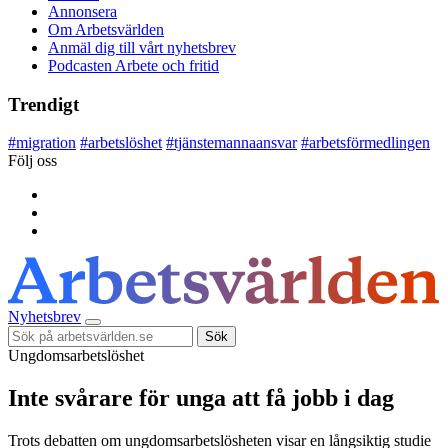
Annonsera
Om Arbetsvärlden
Anmäl dig till vårt nyhetsbrev
Podcasten Arbete och fritid
Trendigt
#
migration
#
arbetslöshet
#
tjänstemannaansvar
#
arbetsförmedlingen
Följ oss
Nyhetsbrev
Sök
Ungdomsarbetslöshet
Inte svårare för unga att få jobb i dag
Trots debatten om ungdomsarbetslösheten visar en långsiktig studie