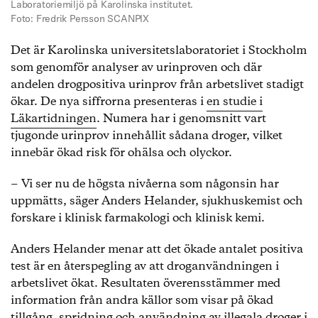
Laboratoriemiljö på Karolinska institutet.
Foto: Fredrik Persson SCANPIX
Det är Karolinska universitetslaboratoriet i Stockholm
som genomför analyser av urinproven och där
andelen drogpositiva urinprov från arbetslivet stadigt
ökar. De nya siffrorna presenteras i
en studie i
Läkartidningen
. Numera har i genomsnitt vart
tjugonde urinprov innehållit sådana droger, vilket
innebär ökad risk för ohälsa och olyckor.
− Vi ser nu de högsta nivåerna som någonsin har
uppmätts, säger Anders Helander, sjukhuskemist och
forskare i klinisk farmakologi och klinisk kemi.
Anders Helander menar att det ökade antalet positiva
test är en återspegling av att droganvändningen i
arbetslivet ökat. Resultaten överensstämmer med
information från andra källor som visar på ökad
tillgång, spridning och användning av illegala droger i