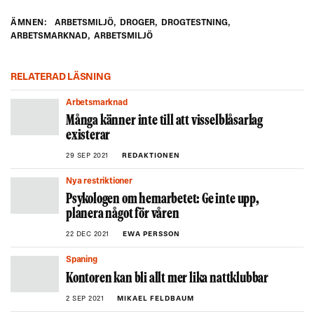
ÄMNEN:
ARBETSMILJÖ
,
DROGER
,
DROGTESTNING
,
ARBETSMARKNAD
,
ARBETSMILJÖ
RELATERAD LÄSNING
Arbetsmarknad
Många känner inte till att visselblåsarlag
existerar
29 SEP 2021
REDAKTIONEN
Nya restriktioner
Psykologen om hemarbetet: Ge inte upp,
planera något för våren
22 DEC 2021
EWA PERSSON
Spaning
Kontoren kan bli allt mer lika nattklubbar
2 SEP 2021
MIKAEL FELDBAUM