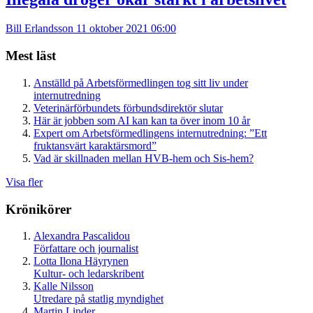
Bill Erlandsson
11 oktober 2021 06:00
Mest läst
Anställd på Arbetsförmedlingen tog sitt liv under
internutredning
Veterinärförbundets förbundsdirektör slutar
Här är jobben som AI kan kan ta över inom 10 år
Expert om Arbetsförmedlingens internutredning: ”Ett
fruktansvärt karaktärsmord”
Vad är skillnaden mellan HVB-hem och Sis-hem?
Visa fler
Krönikörer
Alexandra Pascalidou
Författare och journalist
Lotta Ilona Häyrynen
Kultur- och ledarskribent
Kalle Nilsson
Utredare på statlig myndighet
Martin Linder