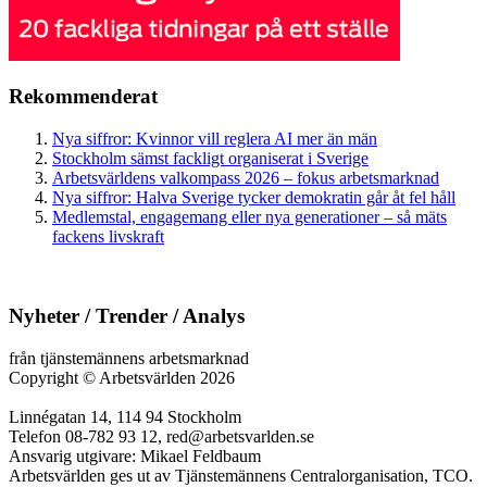
Rekommenderat
Nya siffror: Kvinnor vill reglera AI mer än män
Stockholm sämst fackligt organiserat i Sverige
Arbetsvärldens valkompass 2026 – fokus arbetsmarknad
Nya siffror: Halva Sverige tycker demokratin går åt fel håll
Medlemstal, engagemang eller nya generationer – så mäts
fackens livskraft
Nyheter / Trender / Analys
från tjänstemännens arbetsmarknad
Copyright
©
Arbetsvärlden 2026
Linnégatan 14, 114 94 Stockholm
Telefon 08-782 93 12, red@arbetsvarlden.se
Ansvarig utgivare: Mikael Feldbaum
Arbetsvärlden ges ut av Tjänstemännens Centralorganisation, TCO.