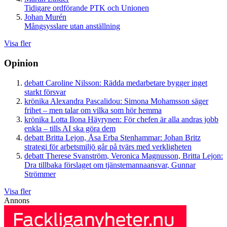
Tidigare ordförande PTK och Unionen
Johan Murén
Mångsysslare utan anställning
Visa fler
Opinion
debatt
Caroline Nilsson:
Rädda medarbetare bygger inget
starkt försvar
krönika
Alexandra Pascalidou:
Simona Mohamsson säger
frihet – men talar om vilka som hör hemma
krönika
Lotta Ilona Häyrynen:
För chefen är alla andras jobb
enkla – tills AI ska göra dem
debatt
Britta Lejon, Åsa Erba Stenhammar:
Johan Britz
strategi för arbetsmiljö går på tvärs med verkligheten
debatt
Therese Svanström, Veronica Magnusson, Britta Lejon:
Dra tillbaka förslaget om tjänstemannaansvar, Gunnar
Strömmer
Visa fler
Annons