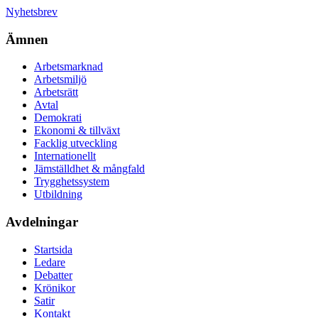
Nyhetsbrev
Ämnen
Arbetsmarknad
Arbetsmiljö
Arbetsrätt
Avtal
Demokrati
Ekonomi & tillväxt
Facklig utveckling
Internationellt
Jämställdhet & mångfald
Trygghetssystem
Utbildning
Avdelningar
Startsida
Ledare
Debatter
Krönikor
Satir
Kontakt