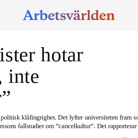
ster hotar
, inte
r”
olitisk klåfingrighet. Det lyfter universiteten fram 
rssons fallstudier om ”cancelkultur”. Det rapporterar