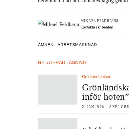
bedömde då att det saknades laglig grund 
MIKAEL FELDBAUM
Kontakta skribenten
ÄMNEN:
ARBETSMARKNAD
RELATERAD LÄSNING
Grönlandskrisen
Grönländska 
inför hoten
21 JAN 19:26
AXEL GR