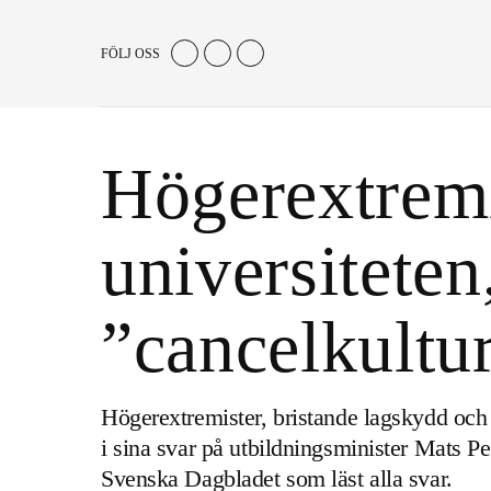
FÖLJ OSS
Högerextremi
universiteten
”cancelkultu
Högerextremister, bristande lagskydd och p
i sina svar på utbildningsminister Mats Pe
Svenska Dagbladet som läst alla svar.