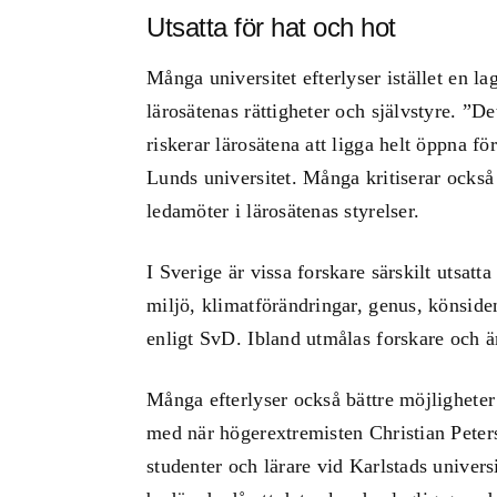
Utsatta för hat och hot
Många universitet efterlyser istället en la
lärosätenas rättigheter och självstyre. ”De
riskerar lärosätena att ligga helt öppna fö
Lunds universitet. Många kritiserar också 
ledamöter i lärosätenas styrelser.
I Sverige är vissa forskare särskilt utsat
miljö, klimatförändringar, genus, könsiden
enligt SvD. Ibland utmålas forskare och 
Många efterlyser också bättre möjligheter
med när högerextremisten Christian Pete
studenter och lärare vid Karlstads univers