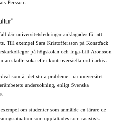
ats Persson.
ltur”
 där universitetsledningar anklagades för att
rats. Till exempel Sara Kristoffersson på Konstfack
forskarkollegor på högskolan och Inga-Lill Aronsson
man skulle söka efter kontroversiella ord i arkiv.
rdval som är det stora problemet när universitet
lerämbetets undersökning, enligt Svenska
s.
l exempel om studenter som anmälde en lärare de
ningssituation som uppfattades som rasistisk.