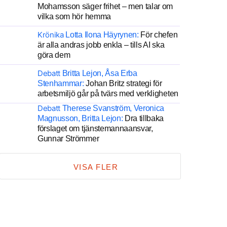
Mohamsson säger frihet – men talar om
vilka som hör hemma
Krönika
Lotta Ilona Häyrynen:
För chefen
är alla andras jobb enkla – tills AI ska
göra dem
Debatt
Britta Lejon, Åsa Erba
Stenhammar:
Johan Britz strategi för
arbetsmiljö går på tvärs med verkligheten
Debatt
Therese Svanström, Veronica
Magnusson, Britta Lejon:
Dra tillbaka
förslaget om tjänstemannaansvar,
Gunnar Strömmer
VISA FLER