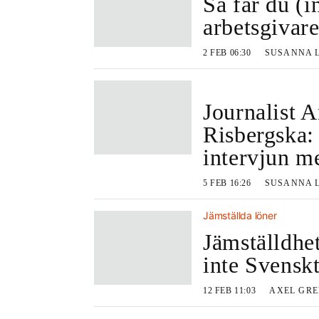
Så får du (i
arbetsgivare
2 FEB 06:30
SUSANNA 
Journalist 
Risbergska: 
intervjun m
5 FEB 16:26
SUSANNA 
Jämställda löner
Jämställdhe
inte Svenskt
12 FEB 11:03
AXEL GR