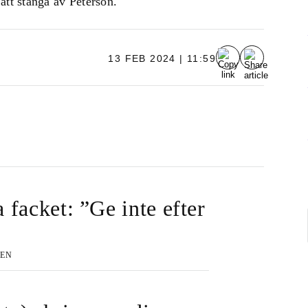
att stänga av Peterson.
13 FEB 2024 | 11:59
facket: ”Ge inte efter
”
EEN