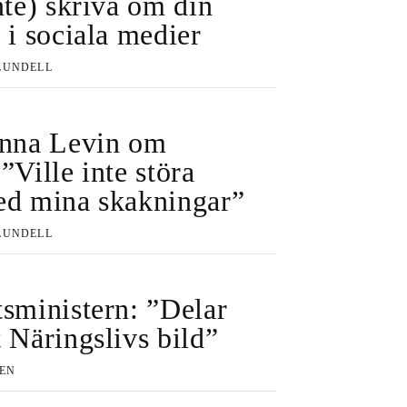
nte) skriva om din
 i sociala medier
LUNDELL
Anna Levin om
”Ville inte störa
ed mina skakningar”
LUNDELL
tsministern: ”Delar
 Näringslivs bild”
EEN