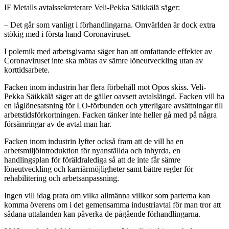
IF Metalls avtalssekreterare Veli-Pekka Säikkälä säger:
– Det går som vanligt i förhandlingarna. Omvärlden är dock extra
stökig med i första hand Coronaviruset.
I polemik med arbetsgivarna säger han att omfattande effekter av
Coronaviruset inte ska mötas av sämre löneutveckling utan av
korttidsarbete.
Facken inom industrin har flera förbehåll mot Opos skiss. Veli-
Pekka Säikkälä säger att de gäller oavsett avtalslängd. Facken vill ha
en låglönesatsning för LO-förbunden och ytterligare avsättningar till
arbetstidsförkortningen. Facken tänker inte heller gå med på några
försämringar av de avtal man har.
Facken inom industrin lyfter också fram att de vill ha en
arbetsmiljöintroduktion för nyanställda och inhyrda, en
handlingsplan för föräldralediga så att de inte får sämre
löneutveckling och karriärmöjligheter samt bättre regler för
rehabilitering och arbetsanpassning.
Ingen vill idag prata om vilka allmänna villkor som parterna kan
komma överens om i det gemensamma industriavtal för man tror att
sådana uttalanden kan påverka de pågående förhandlingarna.