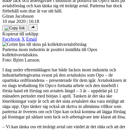
Både fack och arbetsgivare i industrin är positiva till Opo:s skiss på
avtalsförslag och kan tänka sig ett treårigt avtal. Parterna har dock
förbehåll som drar åt var sitt håll.
Göran Jacobsson
10 mar 2020 | 16:18
Kopierat till urklipp
Facebook
X
Email
Parterna inom industrin är positivt inställda till Opos
kollektivavtalsskiss.
Foto: Björn Larsson.
I dag under eftermiddagen har både facken inom industrin och
industriarbetsgivarna svarat på den avtalsskiss som Opo – de
opartiska ordförandena – presenterade för dem igår. Avtalsskissen är
en slags testballong för Opo:s fortsatta arbete och den innehöll i
första hand ett förslag om avtalets längd – 3 år – uppdelat på 12
månaders perioder med början 1 april. Tanken är det ska ske
löneökningar varje år och att det sista avtalsåret ska vara möjligt att
säga upp. Opo tänker sig också att skriva in allmänna villkor som
parterna är överens om och Opo kan också komma att lägga förslag
på lösningar på sådant som fack och arbetsgivare inte klarat att lösa.
– Vi kan tänka oss ett treårigt avtal om värdet är det rätta och att det