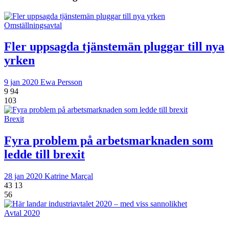
Omställningsavtal
Fler uppsagda tjänstemän pluggar till nya
yrken
9 jan 2020
Ewa Persson
9
94
103
Brexit
Fyra problem på arbetsmarknaden som
ledde till brexit
28 jan 2020
Katrine Marçal
43
13
56
Avtal 2020