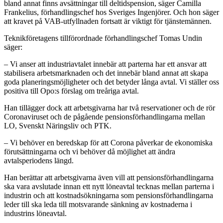
bland annat finns avsättningar till deltidspension, säger Camilla
Frankelius, förhandlingschef hos Sveriges Ingenjörer. Och hon säger
att kravet på VAB-utfyllnaden fortsatt är viktigt för tjänstemännen.
Teknikföretagens tillförordnade förhandlingschef Tomas Undin
säger:
– Vi anser att industriavtalet innebär att parterna har ett ansvar att
stabilisera arbetsmarknaden och det innebär bland annat att skapa
goda planeringsmöjligheter och det betyder långa avtal. Vi ställer oss
positiva till Opo:s förslag om treåriga avtal.
Han tillägger dock att arbetsgivarna har två reservationer och de rör
Coronaviruset och de pågående pensionsförhandlingarna mellan
LO, Svenskt Näringsliv och PTK.
– Vi behöver en beredskap för att Corona påverkar de ekonomiska
förutsättningarna och vi behöver då möjlighet att ändra
avtalsperiodens längd.
Han berättar att arbetsgivarna även vill att pensionsförhandlingarna
ska vara avslutade innan ett nytt löneavtal tecknas mellan parterna i
industrin och att kostnadsökningarna som pensionsförhandlingarna
leder till ska leda till motsvarande sänkning av kostnaderna i
industrins löneavtal.