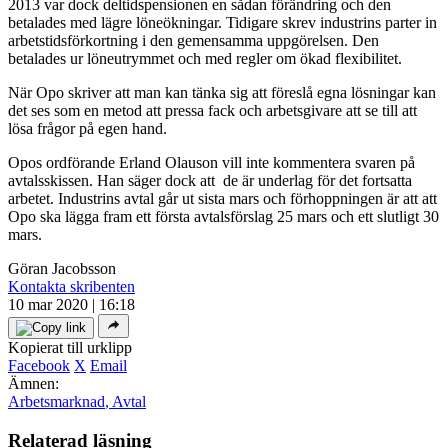
2013 var dock deltidspensionen en sådan förändring och den
betalades med lägre löneökningar. Tidigare skrev industrins parter in
arbetstidsförkortning i den gemensamma uppgörelsen. Den
betalades ur löneutrymmet och med regler om ökad flexibilitet.
När Opo skriver att man kan tänka sig att föreslå egna lösningar kan
det ses som en metod att pressa fack och arbetsgivare att se till att
lösa frågor på egen hand.
Opos ordförande Erland Olauson vill inte kommentera svaren på
avtalsskissen. Han säger dock att de är underlag för det fortsatta
arbetet. Industrins avtal går ut sista mars och förhoppningen är att att
Opo ska lägga fram ett första avtalsförslag 25 mars och ett slutligt 30
mars.
Göran Jacobsson
Kontakta skribenten
10 mar 2020 | 16:18
Kopierat till urklipp
Facebook
X
Email
Ämnen:
Arbetsmarknad
,
Avtal
Relaterad läsning