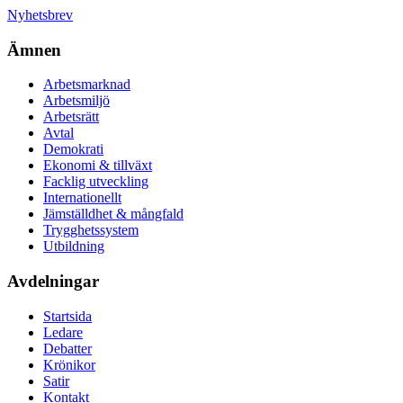
Nyhetsbrev
Ämnen
Arbetsmarknad
Arbetsmiljö
Arbetsrätt
Avtal
Demokrati
Ekonomi & tillväxt
Facklig utveckling
Internationellt
Jämställdhet & mångfald
Trygghetssystem
Utbildning
Avdelningar
Startsida
Ledare
Debatter
Krönikor
Satir
Kontakt