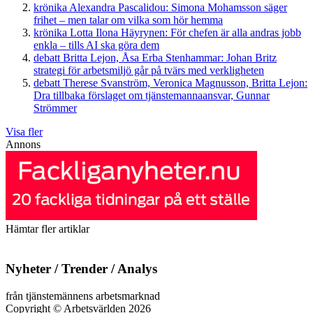
krönika
Alexandra Pascalidou:
Simona Mohamsson säger
frihet – men talar om vilka som hör hemma
krönika
Lotta Ilona Häyrynen:
För chefen är alla andras jobb
enkla – tills AI ska göra dem
debatt
Britta Lejon, Åsa Erba Stenhammar:
Johan Britz
strategi för arbetsmiljö går på tvärs med verkligheten
debatt
Therese Svanström, Veronica Magnusson, Britta Lejon:
Dra tillbaka förslaget om tjänstemannaansvar, Gunnar
Strömmer
Visa fler
Annons
Hämtar fler artiklar
Nyheter / Trender / Analys
från tjänstemännens arbetsmarknad
Copyright
©
Arbetsvärlden 2026