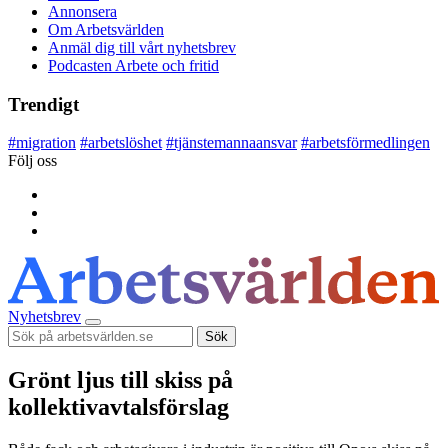
Annonsera
Om Arbetsvärlden
Anmäl dig till vårt nyhetsbrev
Podcasten Arbete och fritid
Trendigt
#
migration
#
arbetslöshet
#
tjänstemannaansvar
#
arbetsförmedlingen
Följ oss
Nyhetsbrev
Sök
Grönt ljus till skiss på
kollektivavtalsförslag