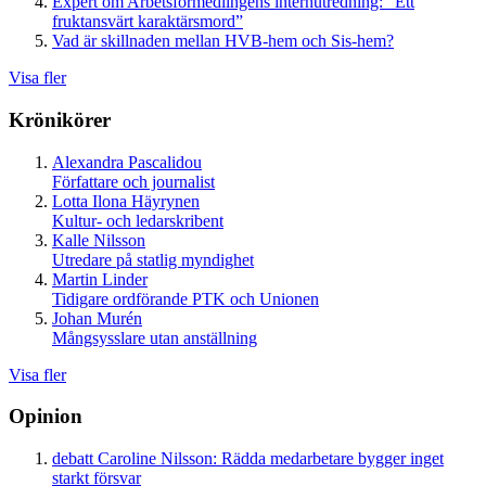
Expert om Arbetsförmedlingens internutredning: ”Ett
fruktansvärt karaktärsmord”
Vad är skillnaden mellan HVB-hem och Sis-hem?
Visa fler
Krönikörer
Alexandra Pascalidou
Författare och journalist
Lotta Ilona Häyrynen
Kultur- och ledarskribent
Kalle Nilsson
Utredare på statlig myndighet
Martin Linder
Tidigare ordförande PTK och Unionen
Johan Murén
Mångsysslare utan anställning
Visa fler
Opinion
debatt
Caroline Nilsson:
Rädda medarbetare bygger inget
starkt försvar