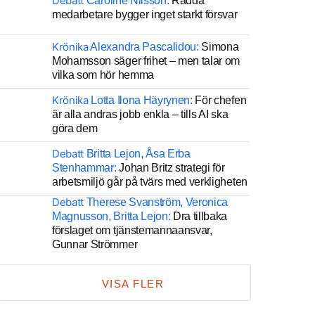
Debatt
Caroline Nilsson:
Rädda
medarbetare bygger inget starkt försvar
Krönika
Alexandra Pascalidou:
Simona
Mohamsson säger frihet – men talar om
vilka som hör hemma
Krönika
Lotta Ilona Häyrynen:
För chefen
är alla andras jobb enkla – tills AI ska
göra dem
Debatt
Britta Lejon, Åsa Erba
Stenhammar:
Johan Britz strategi för
arbetsmiljö går på tvärs med verkligheten
Debatt
Therese Svanström, Veronica
Magnusson, Britta Lejon:
Dra tillbaka
förslaget om tjänstemannaansvar,
Gunnar Strömmer
VISA FLER