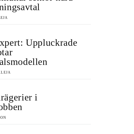
ningsavtal
LEJA
expert: Uppluckrade
otar
talsmodellen
KLEJA
rägerier i
jobben
SON