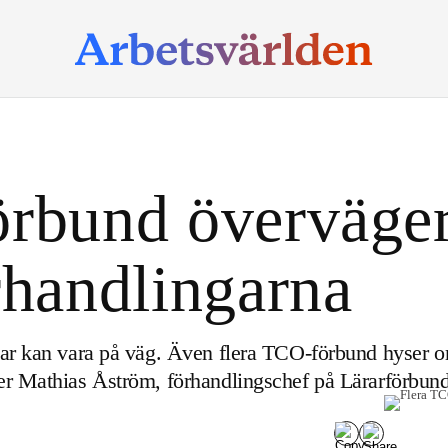
örbund överväge
rhandlingarna
gar kan vara på väg. Även flera TCO-förbund hyser or
ger Mathias Åström, förhandlingschef på Lärarförbund