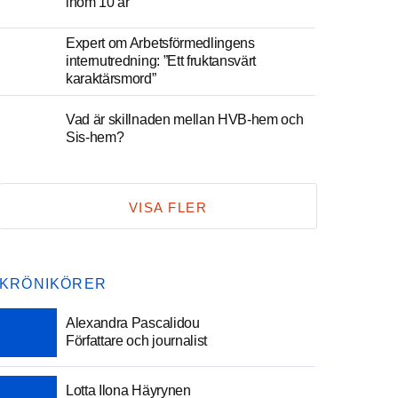
inom 10 år
Expert om Arbetsförmedlingens
internutredning: ”Ett fruktansvärt
karaktärsmord”
Vad är skillnaden mellan HVB-hem och
Sis-hem?
VISA FLER
KRÖNIKÖRER
Alexandra Pascalidou
Författare och journalist
Lotta Ilona Häyrynen