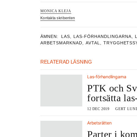
MONICA KLEJA
Kontakta skribenten
ÄMNEN:
LAS
,
LAS-FÖRHANDLINGARNA
,
ARBETSMARKNAD
,
AVTAL
,
TRYGGHETSS
RELATERAD LÄSNING
Las-förhandlingarna
PTK och Sve
fortsätta la
12 DEC 2019
GERT LUN
Arbetsrätten
Parter i ko