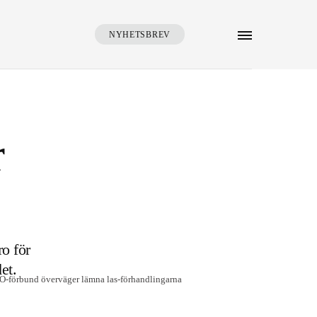
NYHETSBREV
SÖK
r
o för
et.