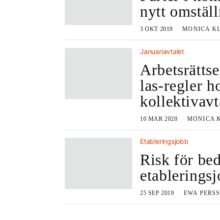
nytt omställ
3 OKT 2019
MONICA K
Januariavtalet
Arbetsrätts
las-regler h
kollektivav
10 MAR 2020
MONICA 
Etableringsjobb
Risk för bed
etablerings
25 SEP 2019
EWA PERS