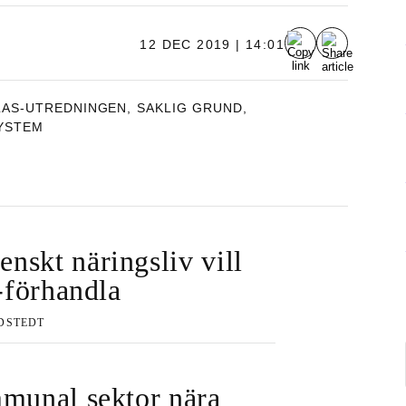
12 DEC 2019 | 14:01
LAS-UTREDNINGEN
,
SAKLIG GRUND
,
YSTEM
nskt näringsliv vill
s-förhandla
DSTEDT
mmunal sektor nära