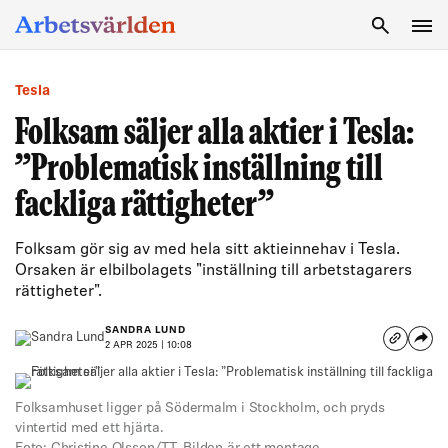
SÖK
Tesla
Folksam säljer alla aktier i Tesla:
”Problematisk inställning till
fackliga rättigheter”
Folksam gör sig av med hela sitt aktieinnehav i Tesla.
Orsaken är elbilbolagets "inställning till arbetstagarers
rättigheter".
SANDRA LUND
2 APR 2025 | 10:08
Folksamhuset ligger på Södermalm i Stockholm, och pryds
vintertid med ett hjärta.