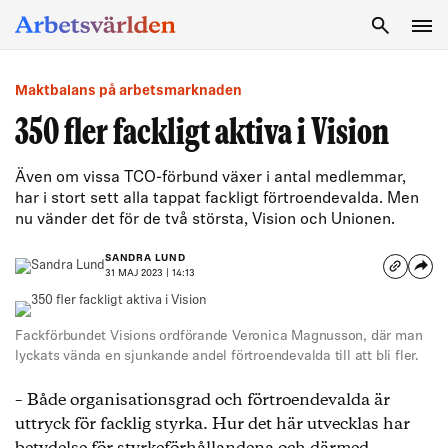
SÖK
Maktbalans på arbetsmarknaden
350 fler fackligt aktiva i Vision
Även om vissa TCO-förbund växer i antal medlemmar,
har i stort sett alla tappat fackligt förtroendevalda. Men
nu vänder det för de två största, Vision och Unionen.
SANDRA LUND
31 MAJ 2023 | 14:13
Fackförbundet Visions ordförande Veronica Magnusson, där man
lyckats vända en sjunkande andel förtroendevalda till att bli fler.
– Både organisationsgrad och förtroendevalda är
uttryck för facklig styrka. Hur det här utvecklas har