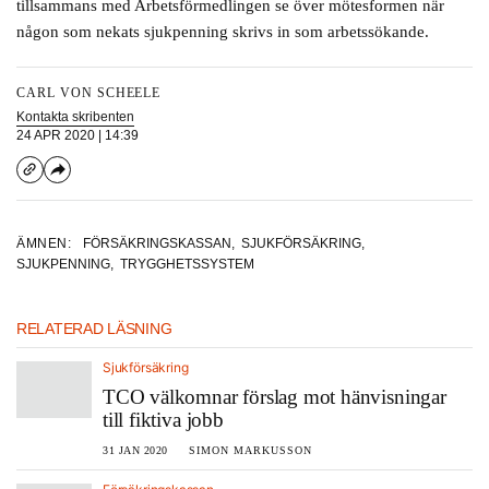
tillsammans med Arbetsförmedlingen se över mötesformen när
någon som nekats sjukpenning skrivs in som arbetssökande.
CARL VON SCHEELE
Kontakta skribenten
24 APR 2020 | 14:39
ÄMNEN:
FÖRSÄKRINGSKASSAN
,
SJUKFÖRSÄKRING
,
SJUKPENNING
,
TRYGGHETSSYSTEM
RELATERAD LÄSNING
Sjukförsäkring
TCO välkomnar förslag mot hänvisningar
till fiktiva jobb
31 JAN 2020
SIMON MARKUSSON