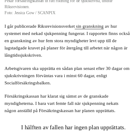
Pekar försäkringskassan ut rätt riktning för de sjukskrivna, undrar
Riksrevisionen.
Foto: Jessica Gow / SCANPIX
I går publicerade Riksrevisionsverket
sin granskning
av hur
systemet med nekad sjukpenning fungerar. I rapporten finns också
en granskning av hur fem stora myndigheter levt upp till de
lagstadgade kravet på planer för återgång till arbetet när någon är
långtidssjukskriven.
Arbetsgivaren ska upprätta en sådan plan senast efter 30 dagar om
sjukskrivningen förväntas vara i minst 60 dagar, enligt
Socialförsäkringsbalken.
Försäkringskassan har klarat sig sämst av de granskade
myndigheterna. I bara vart femte fall när sjukpenning nekats
någon anställd på Försäkringskassan har planen upprättats.
I hälften av fallen har ingen plan upprättats.