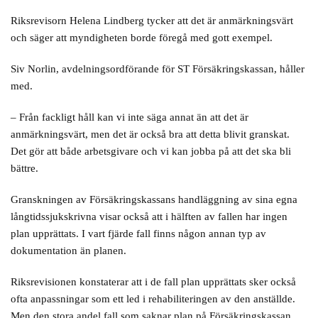
Riksrevisorn Helena Lindberg tycker att det är anmärkningsvärt
och säger att myndigheten borde föregå med gott exempel.
Siv Norlin, avdelningsordförande för ST Försäkringskassan, håller
med.
– Från fackligt håll kan vi inte säga annat än att det är
anmärkningsvärt, men det är också bra att detta blivit granskat.
Det gör att både arbetsgivare och vi kan jobba på att det ska bli
bättre.
Granskningen av Försäkringskassans handläggning av sina egna
långtidssjukskrivna visar också att i hälften av fallen har ingen
plan upprättats. I vart fjärde fall finns någon annan typ av
dokumentation än planen.
Riksrevisionen konstaterar att i de fall plan upprättats sker också
ofta anpassningar som ett led i rehabiliteringen av den anställde.
Men den stora andel fall som saknar plan på Försäkringskassan