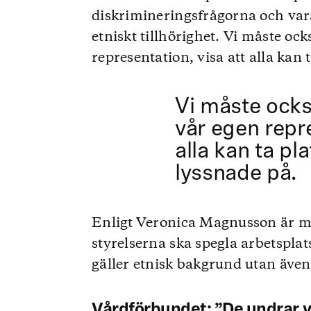
diskrimineringsfrågorna och var
etniskt tillhörighet. Vi måste o
representation, visa att alla kan 
Vi måste ock
vår egen repre
alla kan ta pl
lyssnade på.
Enligt Veronica Magnusson är må
styrelserna ska spegla arbetspl
gäller etnisk bakgrund utan även 
Vårdförbundet: ”De undrar va