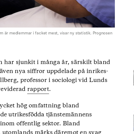
om är medlemmar i facket mest, visar ny statistik. Prognosen
 har sjunkit i många år, särskilt bland
ven nya siffror uppdelade på inrikes-
lberg, professor i sociologi vid Lunds
 reviderad
rapport
.
ycket hög omfattning bland
 de utrikesfödda tjänstemännens
inom offentlig sektor. Bland
da utomlands märks däremot en svag