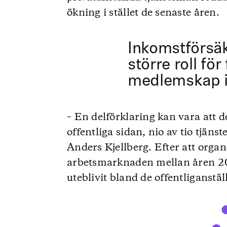
ökning i stället de senaste åren.
Inkomstförsäk
större roll för
medlemskap i 
– En delförklaring kan vara att d
offentliga sidan, nio av tio tjäns
Anders Kjellberg. Efter att organ
arbetsmarknaden mellan åren 2
uteblivit bland de offentliganst