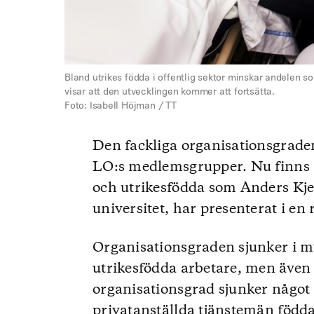
Bland utrikes födda i offentlig sektor minskar andelen s
visar att den utvecklingen kommer att fortsätta.
Foto: Isabell Höjman / TT
Den fackliga organisationsgraden
LO:s medlemsgrupper. Nu finns ä
och utrikesfödda som Anders Kjel
universitet, har presenterat i en
Organisationsgraden sjunker i m
utrikesfödda arbetare, men även
organisationsgrad sjunker något 
privatanställda tjänstemän föd