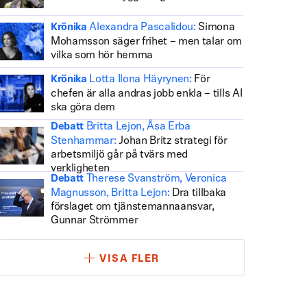
Alexandra Pascalidou:
Simona
Krönika
Mohamsson säger frihet – men talar om
vilka som hör hemma
Lotta Ilona Häyrynen:
För
Krönika
chefen är alla andras jobb enkla – tills AI
ska göra dem
Britta Lejon, Åsa Erba
Debatt
Stenhammar:
Johan Britz strategi för
arbetsmiljö går på tvärs med
verkligheten
Therese Svanström, Veronica
Debatt
Magnusson, Britta Lejon:
Dra tillbaka
förslaget om tjänstemannaansvar,
Gunnar Strömmer
VISA FLER