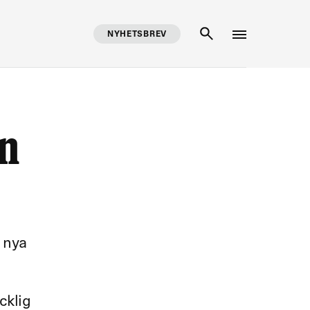
NYHETSBREV
SÖK
En
 nya
cklig