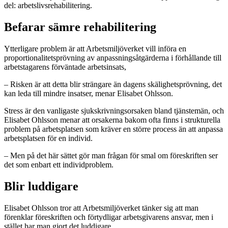
del: arbetslivsrehabilitering.
Befarar sämre rehabilitering
Ytterligare problem är att Arbetsmiljöverket vill införa en
proportionalitetsprövning av anpassningsåtgärderna i förhållande till
arbetstagarens förväntade arbetsinsats,
– Risken är att detta blir strängare än dagens skälighetsprövning, det
kan leda till mindre insatser, menar Elisabet Ohlsson.
Stress är den vanligaste sjukskrivningsorsaken bland tjänstemän, och
Elisabet Ohlsson menar att orsakerna bakom ofta finns i strukturella
problem på arbetsplatsen som kräver en större process än att anpassa
arbetsplatsen för en individ.
– Men på det här sättet gör man frågan för smal om föreskriften ser
det som enbart ett individproblem.
Blir luddigare
Elisabet Ohlsson tror att Arbetsmiljöverket tänker sig att man
förenklar föreskriften och förtydligar arbetsgivarens ansvar, men i
stället har man gjort det luddigare.