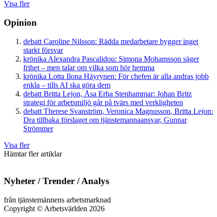
Visa fler
Opinion
debatt
Caroline Nilsson:
Rädda medarbetare bygger inget
starkt försvar
krönika
Alexandra Pascalidou:
Simona Mohamsson säger
frihet – men talar om vilka som hör hemma
krönika
Lotta Ilona Häyrynen:
För chefen är alla andras jobb
enkla – tills AI ska göra dem
debatt
Britta Lejon, Åsa Erba Stenhammar:
Johan Britz
strategi för arbetsmiljö går på tvärs med verkligheten
debatt
Therese Svanström, Veronica Magnusson, Britta Lejon:
Dra tillbaka förslaget om tjänstemannaansvar, Gunnar
Strömmer
Visa fler
Hämtar fler artiklar
Nyheter / Trender / Analys
från tjänstemännens arbetsmarknad
Copyright
©
Arbetsvärlden 2026