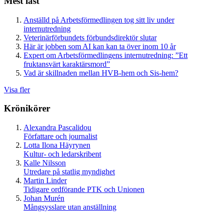
Mest läst
Anställd på Arbetsförmedlingen tog sitt liv under
internutredning
Veterinärförbundets förbundsdirektör slutar
Här är jobben som AI kan kan ta över inom 10 år
Expert om Arbetsförmedlingens internutredning: ”Ett
fruktansvärt karaktärsmord”
Vad är skillnaden mellan HVB-hem och Sis-hem?
Visa fler
Krönikörer
Alexandra Pascalidou
Författare och journalist
Lotta Ilona Häyrynen
Kultur- och ledarskribent
Kalle Nilsson
Utredare på statlig myndighet
Martin Linder
Tidigare ordförande PTK och Unionen
Johan Murén
Mångsysslare utan anställning