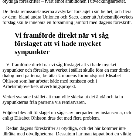
otydliga föreskrifter – tvärt emot ambitionen i utvecklingsarbetet.
De flesta remissinstanserna avstyrker förslaget i sin helhet, och flera
av dem, bland andra Unionen och Saco, anser att Arbetsmiljöverkets
förslag skulle innebära en försämring jämfört med dagens föreskrift.
Vi framförde direkt när vi såg
förslaget att vi hade mycket
synpunkter
– Vi framförde direkt när vi såg förslaget att vi hade mycket
synpunkter och föreslog att verket i stället skulle föra en mer direkt
dialog med parterna, berättar Unionens förbundsjurist Elisabet
Ohlsson som har arbetat både med remissen och i
Arbetsmiljöverkets utvecklingsprojekt.
Verket svarade i stället att man ville skicka ut det ändå och ta in
synpunkterna från parterna via remissvaren.
Följden blev att förslaget nu sågas av merparten av instanserna, och
enligt Elisabet Ohlsson dras det med flera problem.
– Redan dagens föreskrifter är otydliga, och det här kommer inte
tillrätta med otydligheterna. Dessutom har man tappat bort en viktig