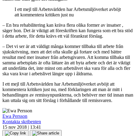
I ett mejl till Arbetsvärlden har Arbetsmiljöverket avböjt
att kommentera kritiken just nu
– En bra rehabilitering kan kräva flera olika former av insatser ,
säger hon. Det är viktigt att föreskriften kan fungera som ett bra stöd
i detta arbete, för detta krävs ett väl förankrat förslag.
– Det vi ser är att väldigt många kommer tillbaka till arbete från
sjukskrivning, men att det ofta skulle gå fortare och med bättre
resultat med mer insatser från arbetsgivaren. Att komma tillbaka till
samma arbetsplats är ofta lättare än att byta arbete och det är viktigt
att underlätta det, inte minst om arbetslivet ska vara för alla och fler
ska vara kvar i arbetslivet längre upp i åldrarna.
I ett mejl till Arbetsvärlden har Arbetsmiljöverket avböjt att
kommentera kritiken just nu, med förklaringen att man är mitt i
behandlingen av remissynpunkterna, och behöver mer tid innan man
kan uttala sig om sitt förslag i förhållande till remissvaren.
Ewa Persson
Kontakta skribenten
15 nov 2018 | 13:41