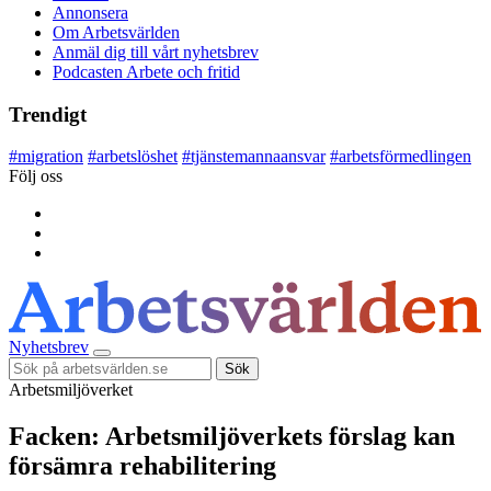
Annonsera
Om Arbetsvärlden
Anmäl dig till vårt nyhetsbrev
Podcasten Arbete och fritid
Trendigt
#
migration
#
arbetslöshet
#
tjänstemannaansvar
#
arbetsförmedlingen
Följ oss
Nyhetsbrev
Sök
Arbetsmiljöverket
Facken: Arbetsmiljöverkets förslag kan
försämra rehabilitering