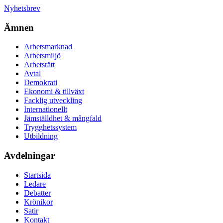
Nyhetsbrev
Ämnen
Arbetsmarknad
Arbetsmiljö
Arbetsrätt
Avtal
Demokrati
Ekonomi & tillväxt
Facklig utveckling
Internationellt
Jämställdhet & mångfald
Trygghetssystem
Utbildning
Avdelningar
Startsida
Ledare
Debatter
Krönikor
Satir
Kontakt