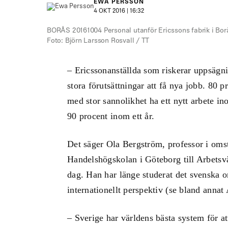
EWA PERSSON
4 OKT 2016 | 16:32
BORÅS 20161004 Personal utanför Ericssons fabrik i Borås.
Foto: Björn Larsson Rosvall / TT
– Ericssonanställda som riskerar uppsägni
stora förutsättningar att få nya jobb. 80
med stor sannolikhet ha ett nytt arbete i
90 procent inom ett år.
Det säger Ola Bergström, professor i omst
Handelshögskolan i Göteborg till Arbetsv
dag. Han har länge studerat det svenska o
internationellt perspektiv (se bland anna
– Sverige har världens bästa system för at