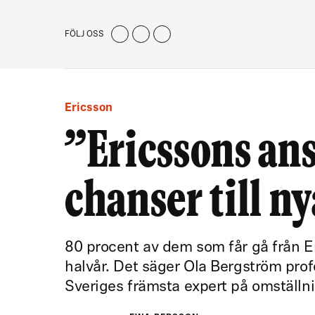
FÖLJ OSS
Ericsson
”Ericssons ans
chanser till n
80 procent av dem som får gå från E
halvår. Det säger Ola Bergström pro
Sveriges främsta expert på omställnin