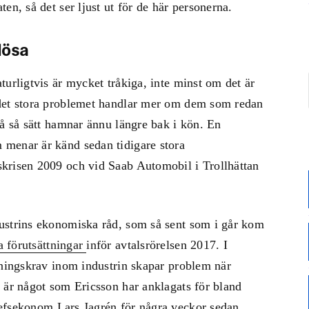
en, så det ser ljust ut för de här personerna.
lösa
turligtvis är mycket tråkiga, inte minst om det är
 det stora problemet handlar mer om dem som redan
på så sätt hamnar ännu längre bak i kön. En
menar är känd sedan tidigare stora
krisen 2009 och vid Saab Automobil i Trollhättan
ustrins ekonomiska råd, som så sent som i går kom
 förutsättningar
inför avtalsrörelsen 2017. I
tningskrav inom industrin skapar problem när
 är något som Ericsson har anklagats för bland
fsekonom Lars Jagrén för några veckor sedan.