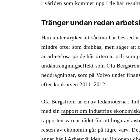
i världen som kommer upp i de här resultat
Tränger undan redan arbets
Han understryker att sådana här besked na
mindre orter som drabbas, men säger att
är arbetslösa på de här orterna, och som 
undanträngningseffekt som Ola Bergström 
neddragningar, som på Volvo under finans
efter konkursen 2011–2012.
Ola Bergström är en av ledamöterna i Ind
med sin
rapport om industrins ekonomiska
rapporten varnar rådet för att höga avkas
resten av ekonomin går på lägre varv. Det
annat
här i Arbetsvärlden
av Unionens che