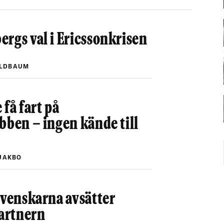
rgs val i Ericssonkrisen
ELDBAUM
 få fart på
bben – ingen kände till
JAKBO
svenskarna avsätter
partnern