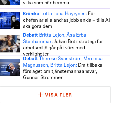
vilka som hör hemma
Lotta Ilona Häyrynen:
För
Krönika
chefen är alla andras jobb enkla – tills AI
ska göra dem
Britta Lejon, Åsa Erba
Debatt
Stenhammar:
Johan Britz strategi för
arbetsmiljö går på tvärs med
verkligheten
Therese Svanström, Veronica
Debatt
Magnusson, Britta Lejon:
Dra tillbaka
förslaget om tjänstemannaansvar,
Gunnar Strömmer
VISA FLER