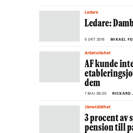
Ledare
Ledare: Dambe
5 OKT 2016
MIKAEL F
Arbetslöshet
AF kunde inte
etableringsjo
dem
7 MAJ 06:30
RICKARD 
Jämställdhet
3 procent av 
pension till 