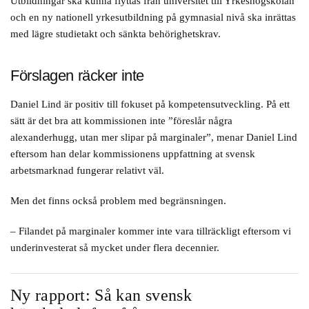
Utbildningar ska kunna flyttas från universitet till Yrkeshögskolan
och en ny nationell yrkesutbildning på gymnasial nivå ska inrättas
med lägre studietakt och sänkta behörighetskrav.
Förslagen räcker inte
Daniel Lind är positiv till fokuset på kompetensutveckling. På ett
sätt är det bra att kommissionen inte ”föreslår några
alexanderhugg, utan mer slipar på marginaler”, menar Daniel Lind
eftersom han delar kommissionens uppfattning at svensk
arbetsmarknad fungerar relativt väl.
Men det finns också problem med begränsningen.
– Filandet på marginaler kommer inte vara tillräckligt eftersom vi
underinvesterat så mycket under flera decennier.
Ny rapport: Så kan svensk