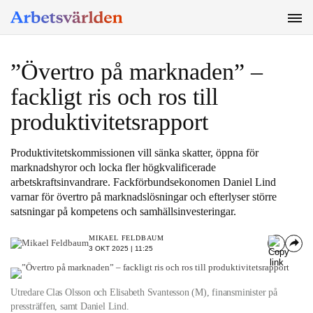
SÖK
”Övertro på marknaden” –
fackligt ris och ros till
produktivitetsrapport
Produktivitetskommissionen vill sänka skatter, öppna för
marknadshyror och locka fler högkvalificerade
arbetskraftsinvandrare. Fackförbundsekonomen Daniel Lind
varnar för övertro på marknadslösningar och efterlyser större
satsningar på kompetens och samhällsinvesteringar.
MIKAEL FELDBAUM
3 OKT 2025 | 11:25
Utredare Clas Olsson och Elisabeth Svantesson (M), finansminister på
pressträffen, samt Daniel Lind.