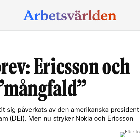
rev: Ericsson och
 ”mångfald”
låtit sig påverkats av den amerikanska presiden
m (DEI). Men nu stryker Nokia och Ericsson