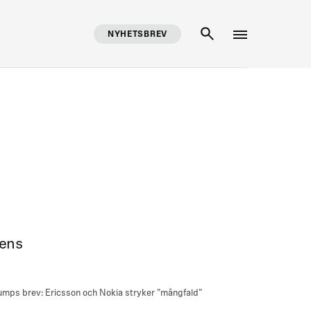
NYHETSBREV
SÖK
tens