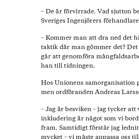
– De är förvirrade. Vad sjutton b
Sveriges Ingenjörers förhandlare
– Kommer man att dra ned det hä
taktik där man gömmer det? Det 
går att genomföra mångfaldsarbet
han till tidningen.
Hos Unionens samorganisation på
men ordföranden Andreas Larsso
– Jag är besviken – jag tycker at
inkludering är något som vi borde
fram. Samtidigt förstår jag lednin
mycket – vi måste anpassa oss ti