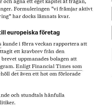
ch ägna ett eget kapitel åt frågan,
nger. Formuleringen ”vi främjar aktivt
ring” har docks lämnats kvar.
ill europeiska företag
s
kunde i förra veckan rapportera att
ttagit ett kravbrev från den
I brevet uppmanades bolagen att
rogram.
Enligt Financial Times som
höll det även ett hot om förlorade
ande och stundtals hånfulla
itiker.