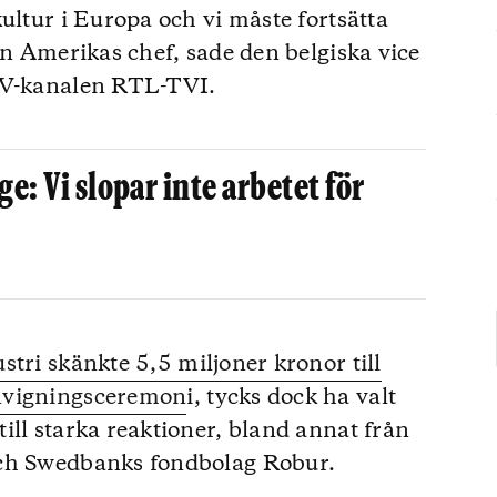
ultur i Europa och vi måste fortsätta
ån Amerikas chef, sade den belgiska vice
 TV-kanalen RTL-TVI.
e: Vi slopar inte arbetet för
tri skänkte 5,5 miljoner kronor till
nvigningsceremon
i, tycks dock ha valt
ill starka reaktioner, bland annat från
och Swedbanks fondbolag Robur.