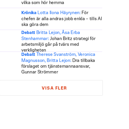
vilka som hör hemma
Lotta Ilona Häyrynen:
För
Krönika
chefen är alla andras jobb enkla – tills AI
ska göra dem
Britta Lejon, Åsa Erba
Debatt
Stenhammar:
Johan Britz strategi för
arbetsmiljö går på tvärs med
verkligheten
Therese Svanström, Veronica
Debatt
Magnusson, Britta Lejon:
Dra tillbaka
förslaget om tjänstemannaansvar,
Gunnar Strömmer
VISA FLER