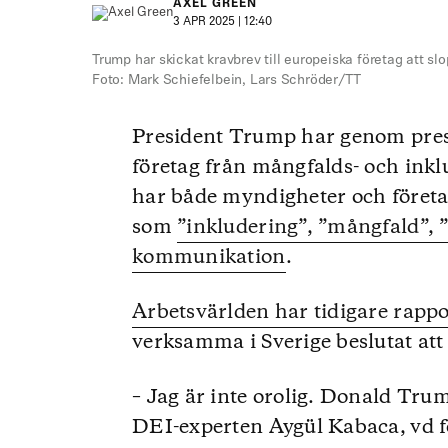
AXEL GREEN
3 APR 2025 | 12:40
Trump har skickat kravbrev till europeiska företag att s
Foto: Mark Schiefelbein, Lars Schröder/TT
President Trump har genom pres
företag från mångfalds- och ink
har både myndigheter och företa
som
”inkludering”, ”mångfald”, ”
kommunikation
.
Arbetsvärlden har tidigare rappo
verksamma i Sverige beslutat att 
– Jag är inte orolig. Donald Trum
DEI-experten Aygül Kabaca, vd f