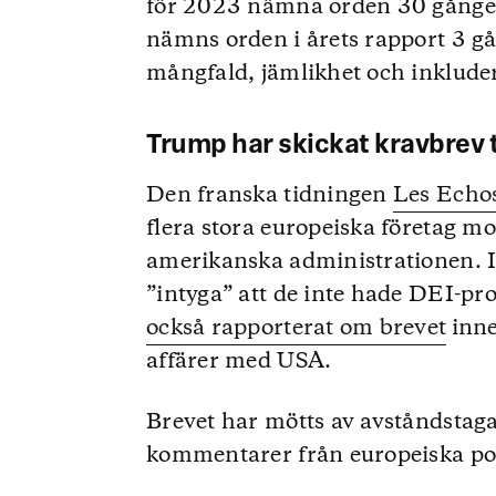
för 2023 nämna orden 30 gånger o
nämns orden i årets rapport 3 gå
mångfald, jämlikhet och inklude
Trump har skickat kravbrev t
Den franska tidningen
Les Echo
flera stora europeiska företag mo
amerikanska administrationen. 
”intyga” att de inte hade DEI-p
också rapporterat om brevet
inne
affärer med USA.
Brevet har mötts av avståndstag
kommentarer från europeiska pol