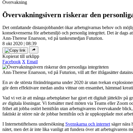
Övervakning
Övervakningsivern riskerar den personliga
Det omfattande distansjobbandet ökar arbetsgivarnas behov och möjlighe
konsekvenserna för arbetsmiljö och personlig integritet. Det är dags 
Ann-Therese Enarsson, vd på tankesmedjan Futurion.
8 okt 2020 | 08:39
Kopierat till urklipp
Facebook
X
Email
Ann-Therese Enarsson, vd på Futurion, vill att fler ifrågasätter datain
En av de största förändringarna under 2020 är utan tvekan explosionen
gör dem effektivare medan andra vittnar om ensamhet, hämmad kreativ
Vad vi vet är att många arbetsplatser har gjort ett digitalt jättekli
av digitala lösningar. Vi fortsätter med möten via Teams eller Zoom o
frihet att jobba ostört hemifrån utan arbetsgivarens övervakande blick,
faktiskt är större när de jobbar hemifrån och är uppkopplade mot arbet
I Internetstiftelsens undersökning
Svenskarna och internet
säger nära h
nätet, men det är inte lika vanligt att fundera över att arbetsgivarens m