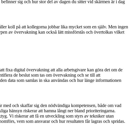
 befinner sig och hur stor del av dagen du sitter vid skärmen är i dag
håller koll på att kollegorna jobbar lika mycket som en själv. Men ingen
r typen av övervakning kan också lätt missförstås och övertolkas vilket
 att fixa digital övervakning att alla arbetsgivare kan göra det om de
fiera de beslut som tas om övervakning och se till att
r den data som samlas in ska användas och hur länge informationen
nte är med och skaffar sig den nödvändiga kompetensen, både om vad
liga hänsyn riskerar att hamna långt ner bland prioriteringarna.
yg. Vi riskerar att få en utveckling som styrs av tekniker utan
omförs, vem som ansvarar och hur resultaten får lagras och spridas.