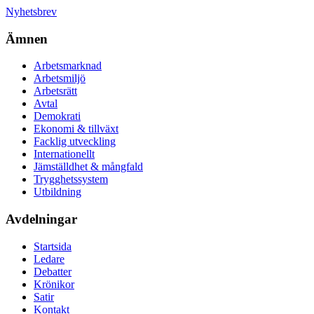
Nyhetsbrev
Ämnen
Arbetsmarknad
Arbetsmiljö
Arbetsrätt
Avtal
Demokrati
Ekonomi & tillväxt
Facklig utveckling
Internationellt
Jämställdhet & mångfald
Trygghetssystem
Utbildning
Avdelningar
Startsida
Ledare
Debatter
Krönikor
Satir
Kontakt