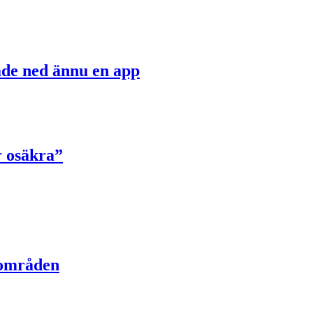
ade ned ännu en app
r osäkra”
dsområden