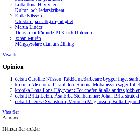
Lotta Ilona Häyrynen
Kultur- och ledarskribent
Kalle Nilsson
Utredare på statlig myndighet
Martin Linder
Tidigare ordförande PTK och Unionen
Johan Murén
Mångsysslare utan anställning
Visa fler
Opinion
debatt
Caroline Nilsson:
Rädda medarbetare bygger inget starkt
krönika
Alexandra Pascalidou:
Simona Mohamsson säger frihet
krönika
Lotta Ilona Häyrynen:
För chefen är alla andras jobb en
debatt
Britta Lejon, Åsa Erba Stenhammar:
Johan Britz strategi
debatt
Therese Svanström, Veronica Magnusson, Britta Lejon:
D
Visa fler
Annons
Hämtar fler artiklar