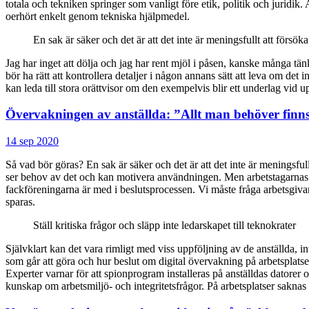
totala och tekniken springer som vanligt före etik, politik och juridik
oerhört enkelt genom tekniska hjälpmedel.
En sak är säker och det är att det inte är meningsfullt att försök
Jag har inget att dölja och jag har rent mjöl i påsen, kanske många tän
bör ha rätt att kontrollera detaljer i någon annans sätt att leva om det 
kan leda till stora orättvisor om den exempelvis blir ett underlag vid u
Övervakningen av anställda: ”Allt man behöver finns
14 sep 2020
Så vad bör göras? En sak är säker och det är att det inte är meningsfull
ser behov av det och kan motivera användningen. Men arbetstagarnas i
fackföreningarna är med i beslutsprocessen. Vi måste fråga arbetsgiv
sparas.
Ställ kritiska frågor och släpp inte ledarskapet till teknokrater
Självklart kan det vara rimligt med viss uppföljning av de anställda,
som går att göra och hur beslut om digital övervakning på arbetsplatse
Experter varnar för att spionprogram installeras på anställdas datorer
kunskap om arbetsmiljö- och integritetsfrågor. På arbetsplatser sakn