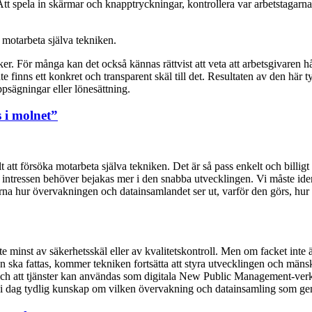
. Att spela in skärmar och knapptryckningar, kontrollera var arbetstagarna
a motarbeta själva tekniken.
ker. För många kan det också kännas rättvist att veta att arbetsgivaren 
inte finns ett konkret och transparent skäl till det. Resultaten av den hä
ppsägningar eller lönesättning.
 i molnet”
t att försöka motarbeta själva tekniken. Det är så pass enkelt och billigt
ntressen behöver bejakas mer i den snabba utvecklingen. Vi måste identi
arna hur övervakningen och datainsamlandet ser ut, varför den görs, hu
 inte minst av säkerhetsskäl eller av kvalitetskontroll. Men om facket i
n ska fattas, kommer tekniken fortsätta att styra utvecklingen och mänsk
 och att tjänster kan användas som digitala New Public Management-verkt
as i dag tydlig kunskap om vilken övervakning och datainsamling som gen