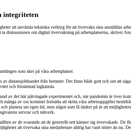
 integriteten
ter att använda tekniska verktyg för att övervaka sina anställdas arbete
att ta diskussionen om digital övervakning på arbetsplatserna, skriver 
samlingen som sker på våra arbetsplatser.
 av distansjobbandet från hemmet. Det finns både gott och ont att säga 
itet och försämrad lagkänsla.
v på grund av det här påtvingade experimentet och, när pandemin är över 
ch många av oss kommer fortsätta att sköta våra arbetsuppgifter hemifrån
 och planera sin egen tid, men något som få tänker på är att möjlighetern
sgivarens servrar och nätverk.
älften av de svarande att de generellt sett känner sig övervakade. De fle
öjligheter att övervaka sina medarbetare aldrig har varit större än nu. De 