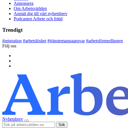
Annonsera
Om Arbetsvärlden
Anmäl dig till vårt nyhetsbrev
Podcasten Arbete och fritid
Trendigt
#
migration
#
arbetslöshet
#
tjänstemannaansvar
#
arbetsförmedlingen
Följ oss
Nyhetsbrev
Sök