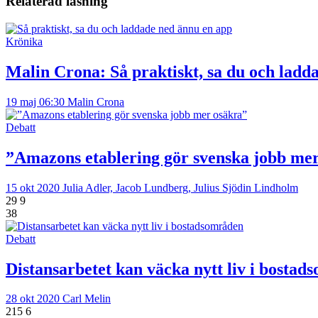
Relaterad läsning
Krönika
Malin Crona:
Så praktiskt, sa du och ladd
19 maj 06:30
Malin Crona
Debatt
”Amazons etablering gör svenska jobb me
15 okt 2020
Julia Adler, Jacob Lundberg, Julius Sjödin Lindholm
29
9
38
Debatt
Distansarbetet kan väcka nytt liv i bosta
28 okt 2020
Carl Melin
215
6