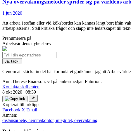
Nya övervakningsmetoder sprider sig på världens arb
1 jun 2020
Att arbeta i soffan eller vid köksbordet kan kännas långt bort ifrån va
arbetsplatserna. Ställ kritiska frågor och släpp inte ledarskapet till 
Prenumerera på
Arbetsvärldens nyhetsbrev
Genom att skicka in det här formuläret godkänner jag att Arbetsvärld
Ann-Therese Enarsson, vd på tankesmedjan Futurion.
Kontakta skribenten
8 okt 2020 | 08:39
Kopierat till urklipp
Facebook
X
Email
Ämnen:
distansarbete
,
hemmakontor
,
integritet
,
övervakning