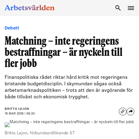
SÖK
Debatt
Matchning – inte regeringens
bestraffningar – är nyckeln till
fler jobb
Finanspolitiska rådet riktar hård kritik mot regeringens
bristande budgetdisciplin. I skymundan sågas också
arbetsmarknadspolitiken – trots att den är avgörande för
både tillväxt och ekonomisk trygghet.
BRITTA LEJON
18 MAR 2026 | 06:30
Britta Lejon, förbundsordförande ST