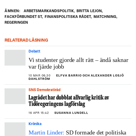
ÄMNEN:
ARBETSMARKANDSPOLITIK
,
BRITTA LEJON
,
FACKFÖRBUNDET ST
,
FINANSPOLITISKA RÅDET
,
MATCHNING
,
REGERINGEN
RELATERAD LÄSNING
Debatt
Vi studenter gjorde allt rätt – ändå saknar
var fjärde jobb
10 MAR 06:30
ELFVA BARRIO OCH ALEXANDER LOSJÖ
DAHLSTRÖM
SNS Demokratiråd
Lagrådet har dubblat allvarlig kritik av
Tidöregeringens lagförslag
16 APR 15:42
SUSANNA LUNDELL
Krönika
Martin Linder:
SD formade det politiska