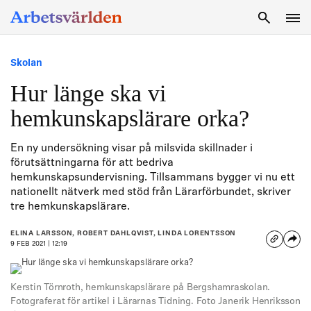
SÖK
Skolan
Hur länge ska vi
hemkunskapslärare orka?
En ny undersökning visar på milsvida skillnader i
förutsättningarna för att bedriva
hemkunskapsundervisning. Tillsammans bygger vi nu ett
nationellt nätverk med stöd från Lärarförbundet, skriver
tre hemkunskapslärare.
ELINA LARSSON, ROBERT DAHLQVIST, LINDA LORENTSSON
9 FEB 2021 | 12:19
Kerstin Törnroth, hemkunskapslärare på Bergshamraskolan.
Fotograferat för artikel i Lärarnas Tidning. Foto Janerik Henriksson