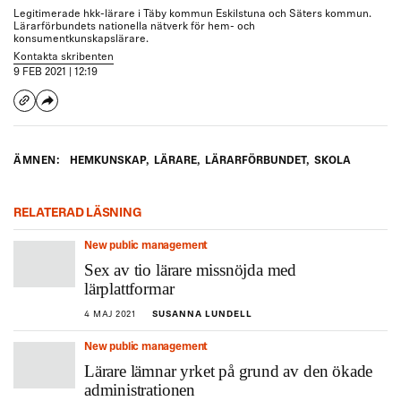
Legitimerade hkk-lärare i Täby kommun Eskilstuna och Säters kommun.
Lärarförbundets nationella nätverk för hem- och
konsumentkunskapslärare.
Kontakta skribenten
9 FEB 2021 | 12:19
ÄMNEN:
HEMKUNSKAP
,
LÄRARE
,
LÄRARFÖRBUNDET
,
SKOLA
RELATERAD LÄSNING
New public management
Sex av tio lärare missnöjda med
lärplattformar
4 MAJ 2021
SUSANNA LUNDELL
New public management
Lärare lämnar yrket på grund av den ökade
administrationen