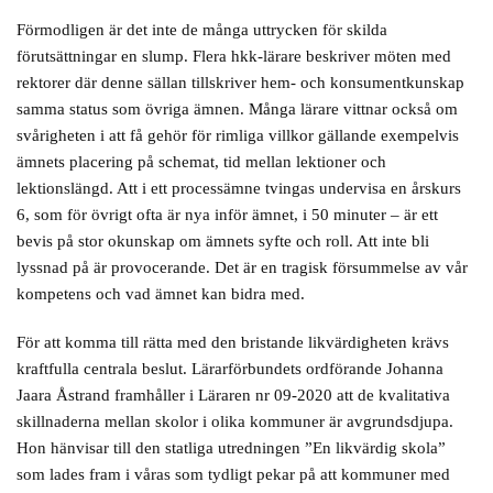
Förmodligen är det inte de många uttrycken för skilda
förutsättningar en slump. Flera hkk-lärare beskriver möten med
rektorer där denne sällan tillskriver hem- och konsumentkunskap
samma status som övriga ämnen. Många lärare vittnar också om
svårigheten i att få gehör för rimliga villkor gällande exempelvis
ämnets placering på schemat, tid mellan lektioner och
lektionslängd. Att i ett processämne tvingas undervisa en årskurs
6, som för övrigt ofta är nya inför ämnet, i 50 minuter – är ett
bevis på stor okunskap om ämnets syfte och roll. Att inte bli
lyssnad på är provocerande. Det är en tragisk försummelse av vår
kompetens och vad ämnet kan bidra med.
För att komma till rätta med den bristande likvärdigheten krävs
kraftfulla centrala beslut. Lärarförbundets ordförande Johanna
Jaara Åstrand framhåller i Läraren nr 09-2020 att de kvalitativa
skillnaderna mellan skolor i olika kommuner är avgrundsdjupa.
Hon hänvisar till den statliga utredningen ”En likvärdig skola”
som lades fram i våras som tydligt pekar på att kommuner med