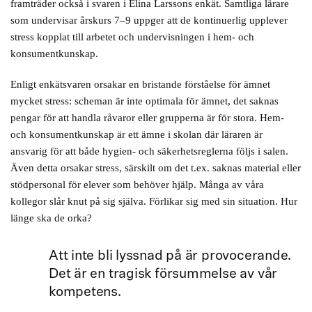
framträder också i svaren i Elina Larssons enkät. Samtliga lärare
som undervisar årskurs 7–9 uppger att de kontinuerlig upplever
stress kopplat till arbetet och undervisningen i hem- och
konsumentkunskap.
Enligt enkätsvaren orsakar en bristande förståelse för ämnet
mycket stress: scheman är inte optimala för ämnet, det saknas
pengar för att handla råvaror eller grupperna är för stora. Hem-
och konsumentkunskap är ett ämne i skolan där läraren är
ansvarig för att både hygien- och säkerhetsreglerna följs i salen.
Även detta orsakar stress, särskilt om det t.ex. saknas material eller
stödpersonal för elever som behöver hjälp. Många av våra
kollegor slår knut på sig själva. Förlikar sig med sin situation. Hur
länge ska de orka?
Att inte bli lyssnad på är provocerande.
Det är en tragisk försummelse av vår
kompetens.