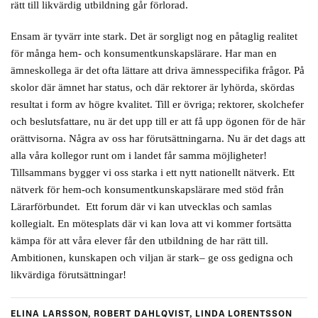
rätt till likvärdig utbildning går förlorad.
Ensam är tyvärr inte stark. Det är sorgligt nog en påtaglig realitet
för många hem- och konsumentkunskapslärare. Har man en
ämneskollega är det ofta lättare att driva ämnesspecifika frågor. På
skolor där ämnet har status, och där rektorer är lyhörda, skördas
resultat i form av högre kvalitet. Till er övriga; rektorer, skolchefer
och beslutsfattare, nu är det upp till er att få upp ögonen för de här
orättvisorna. Några av oss har förutsättningarna. Nu är det dags att
alla våra kollegor runt om i landet får samma möjligheter!
Tillsammans bygger vi oss starka i ett nytt nationellt nätverk. Ett
nätverk för hem-och konsumentkunskapslärare med stöd från
Lärarförbundet. Ett forum där vi kan utvecklas och samlas
kollegialt. En mötesplats där vi kan lova att vi kommer fortsätta
kämpa för att våra elever får den utbildning de har rätt till.
Ambitionen, kunskapen och viljan är stark– ge oss gedigna och
likvärdiga förutsättningar!
ELINA LARSSON, ROBERT DAHLQVIST, LINDA LORENTSSON