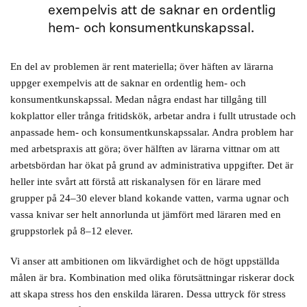
exempelvis att de saknar en ordentlig
hem- och konsumentkunskapssal.
En del av problemen är rent materiella; över häften av lärarna
uppger exempelvis att de saknar en ordentlig hem- och
konsumentkunskapssal. Medan några endast har tillgång till
kokplattor eller trånga fritidskök, arbetar andra i fullt utrustade och
anpassade hem- och konsumentkunskapssalar. Andra problem har
med arbetspraxis att göra; över hälften av lärarna vittnar om att
arbetsbördan har ökat på grund av administrativa uppgifter. Det är
heller inte svårt att förstå att riskanalysen för en lärare med
grupper på 24–30 elever bland kokande vatten, varma ugnar och
vassa knivar ser helt annorlunda ut jämfört med läraren med en
gruppstorlek på 8–12 elever.
Vi anser att ambitionen om likvärdighet och de högt uppställda
målen är bra. Kombination med olika förutsättningar riskerar dock
att skapa stress hos den enskilda läraren. Dessa uttryck för stress