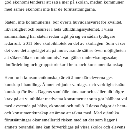
god ekonomi tenderar att satsa mer på skolan, medan kommuner
med sämre ekonomi inte har de förutsättningarna.
Staten, inte kommunerna, bör överta huvudansvaret för kvalitet,
likvärdighet och resurser i hela utbildningssystemet. I vissa
sammanhang har staten redan tagit på sig en sådan tydligare
ledarroll. 2011 blev skolbibliotek en del av skollagen. Som vi ser
det vore det angeläget att på motsvarande sätt se över möjligheten
att säkerställa en minimumnivå vad gäller undervisningssalar,
timfördelning och gruppstorlekar i hem- och konsumentkunskap.
Hem- och konsumentkunskap är ett ämne där eleverna ges
kunskap i handling. Ämnet erbjuder vardags- och verklighetsnära
kunskap för livet. Dagens samhälle utmanar och ställer allt högre
krav på att vi utbildar medvetna konsumenter som gör hållbara val
med avseende på hälsa, ekonomi och miljö. I dessa frågor är hem-
och konsumentkunskap ett ämne att räkna med. Med ojämlika
förutsättningar ökar emellertid risken med att det som ligger i
ämnets potential inte kan förverkligas på vissa skolor och elevens