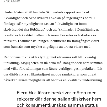
/ SCANPIX
Under hösten 2020 landade Skolverkets rapport om ökad
likvärdighet och ökad kvalitet i skolan på regeringens bord. I
förslaget slår myndigheten fast att ”likvärdigheten inom
skolväsendet ska förbättras” och att ”skillnader i förutsättningar,
resultat och kvalitet mellan och inom förskolor och skolor ska
minska”. I sammanställningen identifieras tio framgångsfaktorer
som framstår som mycket angelägna att arbeta vidare med.
Rapportens fokus riktas tydligt mot elevernas rätt till likvärdig
utbildning. Möjligheten att nå detta mål hänger dock nära samman
med vilka förutsättningar som lärare verkligen ges i praktiken. Låt
oss därför rikta strålkastarljuset mot de ramfaktorer som direkt
påverkar lärares möjligheter att bedriva en kvalitativ undervisning.
Flera hkk-lärare beskriver möten med
rektorer där denne sällan tillskriver hem-
och konsumentkunskap samma status