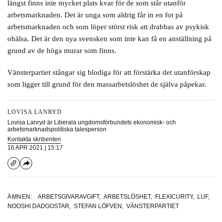
längst finns inte mycket plats kvar för de som står utanför
arbetsmarknaden. Det är unga som aldrig får in en fot på
arbetsmarknaden och som löper störst risk att drabbas av psykisk
ohälsa. Det är den nya svensken som inte kan få en anställning på
grund av de höga murar som finns.
Vänsterpartiet stångar sig blodiga för att förstärka det utanförskap
som ligger till grund för den massarbetslöshet de själva påpekar.
LOVISA LANRYD
Lovisa Lanryd är Liberala ungdomsförbundets ekonomisk- och
arbetsmarknadspolitiska talesperson
Kontakta skribenten
16 APR 2021 | 15:17
ÄMNEN:
ARBETSGIVARAVGIFT
,
ARBETSLÖSHET
,
FLEXICURITY
,
LUF
,
NOOSHI DADGOSTAR
,
STEFAN LÖFVEN
,
VÄNSTERPARTIET