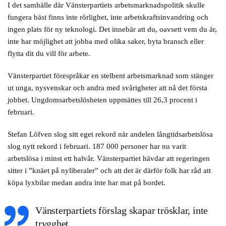
I det samhälle där Vänsterpartiets arbetsmarknadspolitik skulle
fungera bäst finns inte rörlighet, inte arbetskraftsinvandring och
ingen plats för ny teknologi. Det innebär att du, oavsett vem du är,
inte har möjlighet att jobba med olika saker, byta bransch eller
flytta dit du vill för arbete.
Vänsterpartiet förespråkar en stelbent arbetsmarknad som stänger
ut unga, nysvenskar och andra med svårigheter att nå det första
jobbet. Ungdomsarbetslösheten uppmättes till 26,3 procent i
februari.
Stefan Löfven slog sitt eget rekord när andelen långtidsarbetslösa
slog nytt rekord i februari. 187 000 personer har nu varit
arbetslösa i minst ett halvår. Vänsterpartiet hävdar att regeringen
sitter i ”knäet på nyliberaler” och att det är därför folk har råd att
köpa lyxbilar medan andra inte har mat på bordet.
Vänsterpartiets förslag skapar trösklar, inte
trygghet