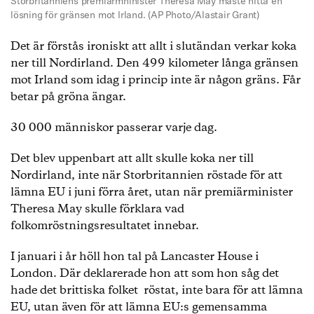
Storbritanniens premiärmninister Theresa May måste hitta en
lösning för gränsen mot Irland. (AP Photo/Alastair Grant)
Det är förstås ironiskt att allt i slutändan verkar koka
ner till Nordirland. Den 499 kilometer långa gränsen
mot Irland som idag i princip inte är någon gräns. Får
betar på gröna ängar.
30 000 människor passerar varje dag.
Det blev uppenbart att allt skulle koka ner till
Nordirland, inte när Storbritannien röstade för att
lämna EU i juni förra året, utan när premiärminister
Theresa May skulle förklara vad
folkomröstningsresultatet innebar.
I januari i år höll hon tal på Lancaster House i
London. Där deklarerade hon att som hon såg det
hade det brittiska folket röstat, inte bara för att lämna
EU, utan även för att lämna EU:s gemensamma