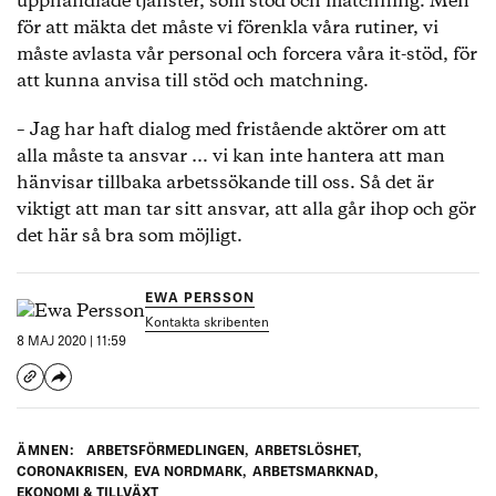
upphandlade tjänster, som stöd och matchning. Men
för att mäkta det måste vi förenkla våra rutiner, vi
måste avlasta vår personal och forcera våra it-stöd, för
att kunna anvisa till stöd och matchning.
– Jag har haft dialog med fristående aktörer om att
alla måste ta ansvar … vi kan inte hantera att man
hänvisar tillbaka arbetssökande till oss. Så det är
viktigt att man tar sitt ansvar, att alla går ihop och gör
det här så bra som möjligt.
EWA PERSSON
Kontakta skribenten
8 MAJ 2020 | 11:59
ÄMNEN:
ARBETSFÖRMEDLINGEN
,
ARBETSLÖSHET
,
CORONAKRISEN
,
EVA NORDMARK
,
ARBETSMARKNAD
,
EKONOMI & TILLVÄXT