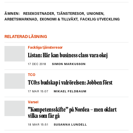
ÄMNEN:
RESEKOSTNADER
,
TJÄNSTERESOR
,
UNIONEN
,
ARBETSMARKNAD
,
EKONOMI & TILLVÄXT
,
FACKLIG UTVECKLING
RELATERAD LÄSNING
Fackliga tjänsteresor
Listan: Här kan business class vara okej
17 DEC 2018
SIMON MARKUSSON
TCO
TCO:s budskap i valrörelsen: Jobben först
17 MAR 15:07
MIKAEL FELDBAUM
Varsel
”Kompetensskifte” på Nordea – men oklart
vilka som får gå
18 MAR 15:51
SUSANNA LUNDELL