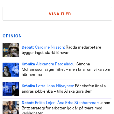
VISA FLER
OPINION
Caroline Nilsson:
Rädda medarbetare
Debatt
bygger inget starkt försvar
Alexandra Pascalidou:
Simona
Krönika
Mohamsson säger frihet – men talar om vilka som
hör hemma
Lotta Ilona Häyrynen:
För chefen är alla
Krönika
andras jobb enkla – tills AI ska göra dem
Britta Lejon, Åsa Erba Stenhammar:
Johan
Debatt
Britz strategi för arbetsmiljö går på tvärs med
verkligheten