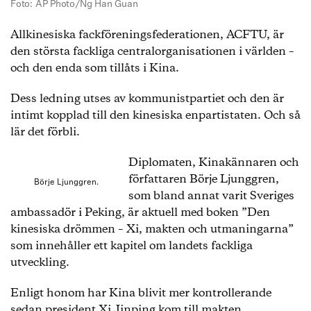
Foto: AP Photo/Ng Han Guan
Allkinesiska fackföreningsfederationen, ACFTU, är
den största fackliga centralorganisationen i världen –
och den enda som tillåts i Kina.
Dess ledning utses av kommunistpartiet och den är
intimt kopplad till den kinesiska enpartistaten. Och så
lär det förbli.
Diplomaten, Kinakännaren och
författaren Börje Ljunggren,
Börje Ljunggren.
som bland annat varit Sveriges
ambassadör i Peking, är aktuell med boken ”Den
kinesiska drömmen – Xi, makten och utmaningarna”
som innehåller ett kapitel om landets fackliga
utveckling.
Enligt honom har Kina blivit mer kontrollerande
sedan president Xi Jinping kom till makten.