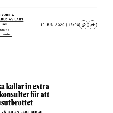
N JOBBIG
ÄRLD AV LARS
ERGE
12 JUN 2020 | 15:00
ntakta
ribenten
a kallar in extra
nsulter för att
sutbrottet
G VÄRLD AV LARS BERGE