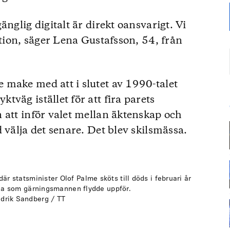
änglig digitalt är direkt oansvarigt. Vi
ation, säger Lena Gustafsson, 54, från
 make med att i slutet av 1990-talet
väg istället för att fira parets
 att inför valet mellan äktenskap och
 välja det senare. Det blev skilsmässa.
r statsminister Olof Palme sköts till döds i februari år
na som gärningsmannen flydde uppför.
edrik Sandberg / TT