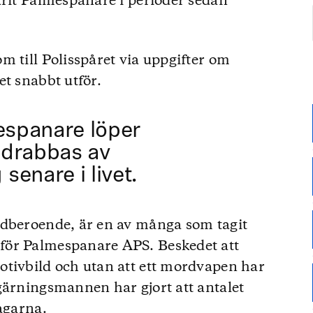
arit Palmespanare i perioder sedan
m till Polisspåret via uppgifter om
et snabbt utför.
mespanare löper
t drabbas av
senare i livet.
edberoende, är en av många som tagit
för Palmespanare APS. Beskedet att
otivbild och utan att ett mordvapen har
gärningsmannen har gjort att antalet
agarna.