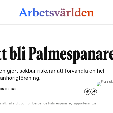
att bli Palmespanar
h gjort sökbar riskerar att förvandla en hel
r anhörigförening.
ARS BERGE
r att falla dit och bli beroende Palmespanare, rapporterar En