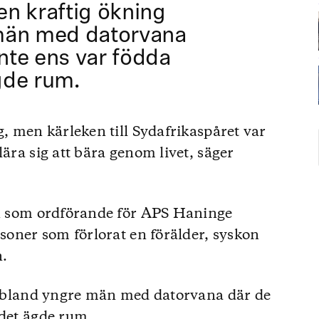
 en kraftig ökning
män med datorvana
inte ens var födda
gde rum.
g, men kärleken till Sydafrikaspåret var
lära sig att bära genom livet, säger
len som ordförande för APS Haninge
rsoner som förlorat en förälder, syskon
n.
ng bland yngre män med datorvana där de
rdet ägde rum.