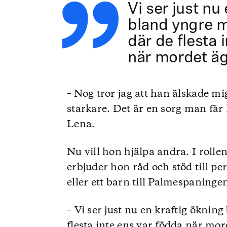
Vi ser just nu
bland yngre 
där de flesta 
när mordet ä
– Nog tror jag att han älskade mi
starkare. Det är en sorg man får 
Lena.
Nu vill hon hjälpa andra. I rol
erbjuder hon råd och stöd till pe
eller ett barn till Palmespaninge
– Vi ser just nu en kraftig ökni
flesta inte ens var födda när mo