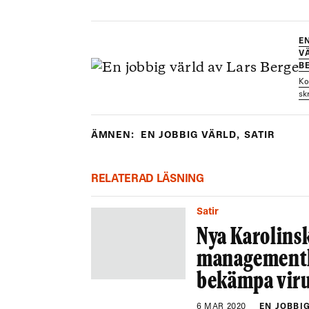
E
V
B
Ko
sk
ÄMNEN:
EN JOBBIG VÄRLD
,
SATIR
RELATERAD LÄSNING
Satir
Nya Karolinsk
managementko
bekämpa viru
6 MAR 2020
EN JOBBI