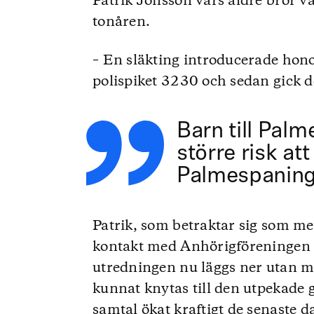
Patrik Jonsson vars äldre bror v
tonåren.
– En släkting introducerade hono
polispiket 3230 och sedan gick d
Barn till Pal
större risk at
Palmespaning 
Patrik, som betraktar sig som m
kontakt med Anhörigföreningen 
utredningen nu läggs ner utan m
kunnat knytas till den utpekade 
samtal ökat kraftigt de senaste d