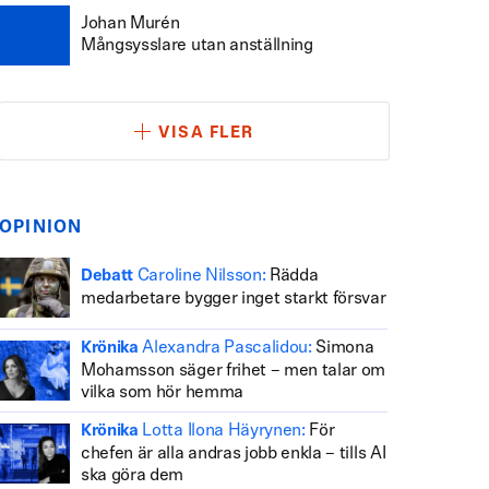
Johan Murén
Mångsysslare utan anställning
VISA FLER
OPINION
Caroline Nilsson:
Rädda
Debatt
medarbetare bygger inget starkt försvar
Alexandra Pascalidou:
Simona
Krönika
Mohamsson säger frihet – men talar om
vilka som hör hemma
Lotta Ilona Häyrynen:
För
Krönika
chefen är alla andras jobb enkla – tills AI
ska göra dem