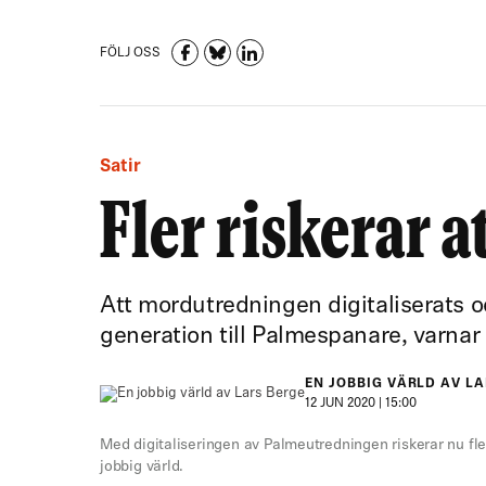
FÖLJ OSS
Satir
Fler riskerar 
Att mordutredningen digitaliserats oc
generation till Palmespanare, varna
EN JOBBIG VÄRLD AV L
12 JUN 2020 | 15:00
Med digitaliseringen av Palmeutredningen riskerar nu fle
jobbig värld.