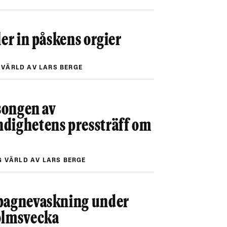
ler in påskens orgier
 VÄRLD AV LARS BERGE
äsongen av
dighetens pressträff om
G VÄRLD AV LARS BERGE
pagnevaskning under
olmsvecka