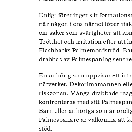
Enligt föreningens informations
när någon i ens närhet löper risk
om saker som svårigheter att konc
Trötthet och irritation efter att 
Flashbacks Palmemordstråd. Barn 
drabbas av Palmespaning senare i
En anhörig som uppvisar ett intr
nätverket, Dekorimamannen eller
riskzonen. Många drabbade reage
konfronteras med sitt Palmespana
Barn eller anhöriga som är orolig
Palmespanare är välkomna att ko
stöd.