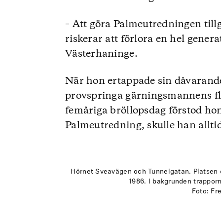
– Att göra Palmeutredningen tillg
riskerar att förlora en hel gener
Västerhaninge.
När hon ertappade sin dåvarande
provspringa gärningsmannens flykt
femåriga bröllopsdag förstod hon
Palmeutredning, skulle han alltid
Hörnet Sveavägen och Tunnelgatan. Platsen dä
1986. I bakgrunden trappor
Foto: Fr