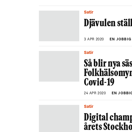
Satir
Djävulen stäl
3 APR 2020
EN JOBBIG
Satir
Så blir nya s
Folkhälsomyn
Covid-19
24 APR 2020
EN JOBBI
Satir
Digital cham
årets Stockh