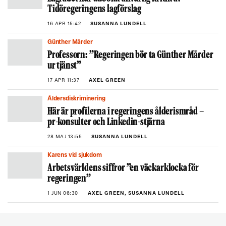
Tidöregeringens lagförslag
16 APR 15:42
SUSANNA LUNDELL
Günther Mårder
Professorn: ”Regeringen bör ta Günther Mårder
ur tjänst”
17 APR 11:37
AXEL GREEN
Åldersdiskriminering
Här är profilerna i regeringens ålderismråd –
pr-konsulter och Linkedin-stjärna
28 MAJ 13:55
SUSANNA LUNDELL
Karens vid sjukdom
Arbetsvärldens siffror ”en väckarklocka för
regeringen”
1 JUN 06:30
AXEL GREEN, SUSANNA LUNDELL