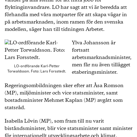
vänder på alla stenar för att hitta jobb för
flyktinginvandrare. LO har sagt att vi är beredda att
förhandla med våra motparter för att skapa vägar in
på arbetsmarknaden, inom ramen för den svenska
modellen, säger han till tidningen Arbetet.
Ylva Johansson är
fortsatt
arbetsmarknadsminister,
men får nu även tillägget
LO-ordförande Karl-Petter
etaberingsminister.
Torwaldsson. Foto: Lars Forsstedt.
Regeringsombildningen sker efter att Åsa Romson
(MP), miljöminister och vice statsminister, samt
bostadsminister Mehmet Kaplan (MP) avgått som
statsråd.
Isabella Lövin (MP), som fram till nu varit
biståndsminister, blir vice statsminister samt minister
för internationellt utvecklingsarbete och klimat.